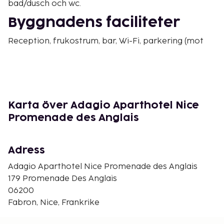
bad/dusch och wc.
Byggnadens faciliteter
Reception, frukostrum, bar, Wi-Fi, parkering (mot
avgift), begränsat antal.
Tillval
Frukostbuffé mot tillägg. Barnsäng förbokas, €
/vistelse. Husdjur mot avgift, € .
Karta över Adagio Aparthotel Nice
Promenade des Anglais
Annat
Slutstädning ingår. Köksstädning utförs av gästen.
Adress
Sänglinne och handdukar ingår.
Turistskatt/miljöavgift betalas på plats. Deposition
Adagio Aparthotel Nice Promenade des Anglais
€ 200.
179 Promenade Des Anglais
06200
8 våningar, hiss.
Fabron, Nice, Frankrike
Ankomst