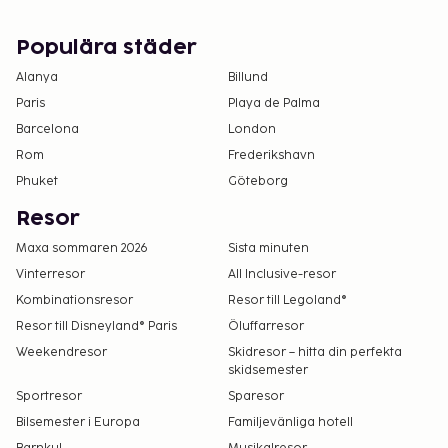
Populära städer
Alanya
Billund
Paris
Playa de Palma
Barcelona
London
Rom
Frederikshavn
Phuket
Göteborg
Resor
Maxa sommaren 2026
Sista minuten
Vinterresor
All Inclusive-resor
Kombinationsresor
Resor till Legoland®
Resor till Disneyland® Paris
Öluffarresor
Weekendresor
Skidresor – hitta din perfekta
skidsemester
Sportresor
Sparesor
Bilsemester i Europa
Familjevänliga hotell