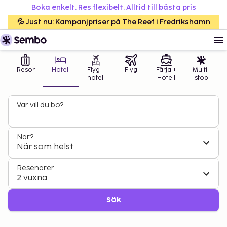
Boka enkelt. Res flexibelt. Alltid till bästa pris
💦 Just nu: Kampanjpriser på The Reef i Fredrikshamn
Resor
Hotell
Flyg +
Flyg
Färja +
Multi-
hotell
Hotell
stop
Var vill du bo?
När?
När som helst
Resenärer
2 vuxna
Sök