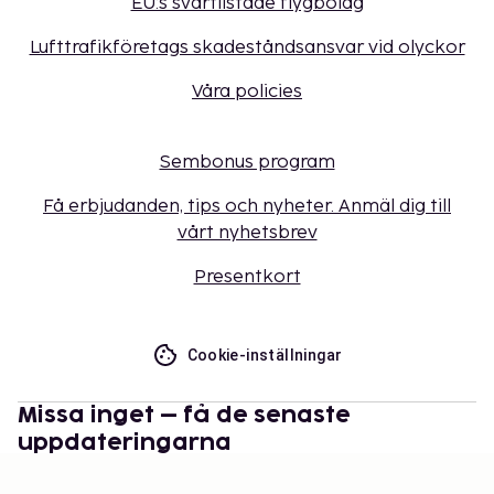
EU:s svartlistade flygbolag
Lufttrafikföretags skadeståndsansvar vid olyckor
Våra policies
Sembonus program
Få erbjudanden, tips och nyheter. Anmäl dig till
vårt nyhetsbrev
Presentkort
Cookie-inställningar
Missa inget – få de senaste
uppdateringarna
Håll dig uppdaterad med det senaste från oss! Få