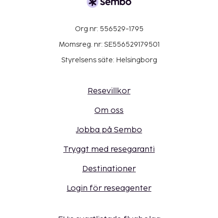
Org nr: 556529-1795
Momsreg. nr: SE556529179501
Styrelsens säte: Helsingborg
Resevillkor
Om oss
Jobba på Sembo
Tryggt med resegaranti
Destinationer
Login för reseagenter