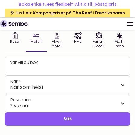
Boka enkelt. Res flexibelt. Alltid till bästa pris
💦 Just nu: Kampanjpriser på The Reef i Fredrikshamn
Resor
Hotell
Flyg +
Flyg
Färja +
Multi-
hotell
Hotell
stop
Var vill du bo?
När?
När som helst
Resenärer
2 vuxna
Sök