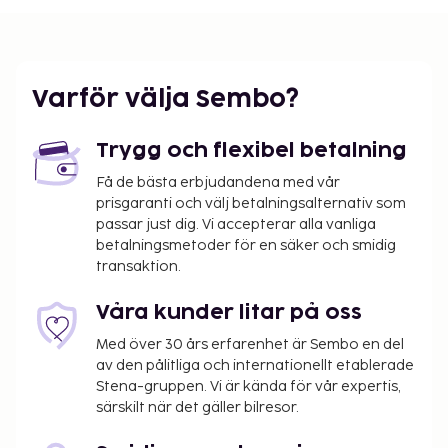
Vattenavgift: 11.37 EUR
Det är möjligt att listan ovan inte är fullständig,
samt att avgifter och depositioner inte inkluderar
Varför välja Sembo?
skatt. Observera att dessa kan komma att ändras.
Trygg och flexibel betalning
Få de bästa erbjudandena med vår
prisgaranti och välj betalningsalternativ som
passar just dig. Vi accepterar alla vanliga
betalningsmetoder för en säker och smidig
transaktion.
Våra kunder litar på oss
Med över 30 års erfarenhet är Sembo en del
av den pålitliga och internationellt etablerade
Stena-gruppen. Vi är kända för vår expertis,
särskilt när det gäller bilresor.