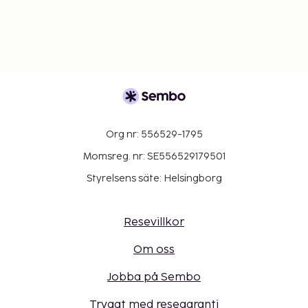
Org nr: 556529-1795
Momsreg. nr: SE556529179501
Styrelsens säte: Helsingborg
Resevillkor
Om oss
Jobba på Sembo
Tryggt med resegaranti