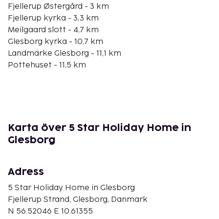
Fjellerup Østergård - 3 km
Fjellerup kyrka - 3,3 km
Meilgaard slott - 4,7 km
Glesborg kyrka - 10,7 km
Landmärke Glesborg - 11,1 km
Pottehuset - 11,5 km
Caféen - 11,5 km
Norager kyrka - 11,7 km
Stendysserne vid Tustrup - 11,9 km
Orum kyrka - 11,9 km
Bønnerup marina - 12,2 km
Karta över 5 Star Holiday Home in
Djurs Golfklubb - 12,9 km
Glesborg
Hemmed kyrka - 13 km
Den största flygplatsen i närheten är Aarhus (AAR) -
Adress
29,3 km
5 Star Holiday Home in Glesborg
Avgiftsfri parkering erbjuds på plats. Njut av
Fjellerup Strand, Glesborg, Danmark
utsikten från deras terrassen och dra nytta av deras
N 56.52046 E 10.61355
gratis wi-fi och utomhusgrill.