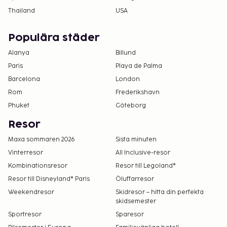
Thailand
USA
Populära städer
Alanya
Billund
Paris
Playa de Palma
Barcelona
London
Rom
Frederikshavn
Phuket
Göteborg
Resor
Maxa sommaren 2026
Sista minuten
Vinterresor
All Inclusive-resor
Kombinationsresor
Resor till Legoland®
Resor till Disneyland® Paris
Öluffarresor
Weekendresor
Skidresor – hitta din perfekta
skidsemester
Sportresor
Sparesor