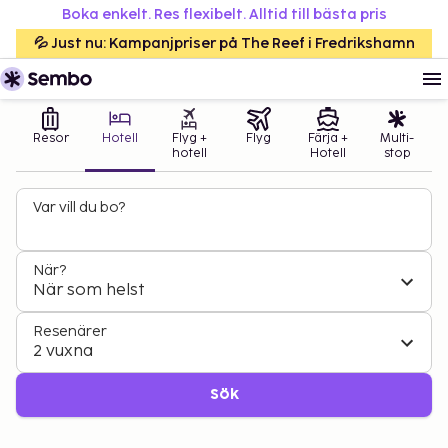
Boka enkelt. Res flexibelt. Alltid till bästa pris
💦 Just nu: Kampanjpriser på The Reef i Fredrikshamn
Resor
Hotell
Flyg +
Flyg
Färja +
Multi-
hotell
Hotell
stop
Var vill du bo?
När?
När som helst
Resenärer
2 vuxna
Sök