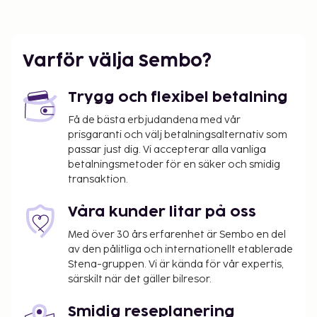
trädgården. Denna villa har även gratis wi-fi och
utomhusgrill.
Kontanttransaktioner på boendet kan inte
överstiga EUR 1000, på grund av statliga
Varför välja Sembo?
bestämmelser. Du kan få mer information
genom att kontakta boendet med
Trygg och flexibel betalning
kontaktinformationen i bokningsbekräftelsen.
Kontaktfri incheckning och kontaktfri
Få de bästa erbjudandena med vår
prisgaranti och välj betalningsalternativ som
utcheckning är tillgängliga.
passar just dig. Vi accepterar alla vanliga
betalningsmetoder för en säker och smidig
transaktion.
Våra kunder litar på oss
Med över 30 års erfarenhet är Sembo en del
av den pålitliga och internationellt etablerade
Stena-gruppen. Vi är kända för vår expertis,
särskilt när det gäller bilresor.
Smidig reseplanering