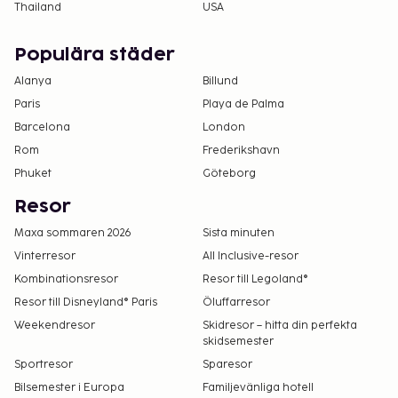
Thailand
USA
Populära städer
Alanya
Billund
Paris
Playa de Palma
Barcelona
London
Rom
Frederikshavn
Phuket
Göteborg
Resor
Maxa sommaren 2026
Sista minuten
Vinterresor
All Inclusive-resor
Kombinationsresor
Resor till Legoland®
Resor till Disneyland® Paris
Öluffarresor
Weekendresor
Skidresor – hitta din perfekta
skidsemester
Sportresor
Sparesor
Bilsemester i Europa
Familjevänliga hotell