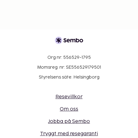
Org nr: 556529-1795
Momsreg. nr: SE556529179501
Styrelsens säte: Helsingborg
Resevillkor
Om oss
Jobba på Sembo
Tryggt med resegaranti