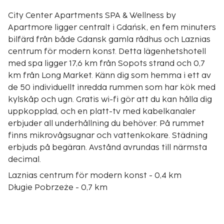
City Center Apartments SPA & Wellness by
Apartmore ligger centralt i Gdańsk, en fem minuters
bilfärd från både Gdansk gamla rådhus och Laznias
centrum för modern konst. Detta lägenhetshotell
med spa ligger 17,6 km från Sopots strand och 0,7
km från Long Market. Känn dig som hemma i ett av
de 50 individuellt inredda rummen som har kök med
kylskåp och ugn. Gratis wi-fi gör att du kan hålla dig
uppkopplad, och en platt-tv med kabelkanaler
erbjuder all underhållning du behöver. På rummet
finns mikrovågsugnar och vattenkokare. Städning
erbjuds på begäran. Avstånd avrundas till närmsta
decimal.
Laznias centrum för modern konst - 0,4 km
Długie Pobrzeże - 0,7 km
Gröna porten - 0,8 km
Long Market - 0,8 km
Royal Route - 0,8 km