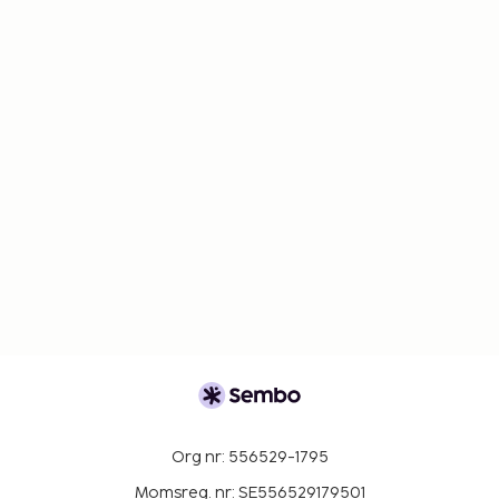
Org nr: 556529-1795
Momsreg. nr: SE556529179501