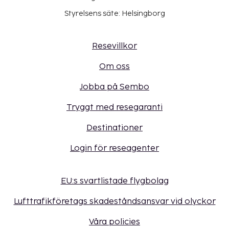
Styrelsens säte: Helsingborg
Resevillkor
Om oss
Jobba på Sembo
Tryggt med resegaranti
Destinationer
Login för reseagenter
EU:s svartlistade flygbolag
Lufttrafikföretags skadeståndsansvar vid olyckor
Våra policies