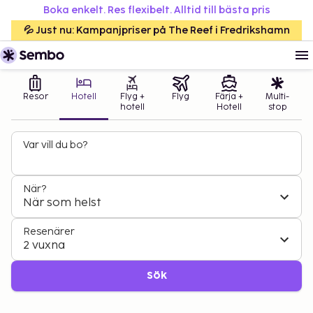
Boka enkelt. Res flexibelt. Alltid till bästa pris
💦 Just nu: Kampanjpriser på The Reef i Fredrikshamn
Resor
Hotell
Flyg +
Flyg
Färja +
Multi-
hotell
Hotell
stop
Var vill du bo?
När?
När som helst
Resenärer
2 vuxna
Sök