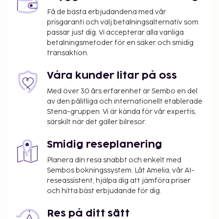
Här har du tillgång till bland annat inomhuspool,
Få de bästa erbjudandena med vår
prisgaranti och välj betalningsalternativ som
bubbelpool och bastu. Boendet har även gratis wi-
passar just dig. Vi accepterar alla vanliga
fi, conciergetjänster och en frisersalong. Detta
betalningsmetoder för en säker och smidig
lägenhetshotell har 4 restauranger med bra mat om
transaktion.
du inte bara vill stanna på rummet och njuta av
rumsservice (under begränsade tider). På deras kafé
Våra kunder litar på oss
serveras enklare måltider.Släck törsten med din
Med över 30 års erfarenhet är Sembo en del
favoritdrink i boendets bar. Kontinental frukost
av den pålitliga och internationellt etablerade
serveras dagligen mot en avgift från 09.00 till 12.00.
Stena-gruppen. Vi är kända för vår expertis,
Du kommer att ombes att betala följande avgifter
särskilt när det gäller bilresor.
på boendet – avgifterna kan inkludera tillämpliga
skatter:
Smidig reseplanering
Deposition: PLN 300.00 per vistelse
Planera din resa snabbt och enkelt med
Sembos bokningssystem. Låt Amelia, vår AI-
Stadsskatt: 3.46 PLN per person per natt
reseassistent, hjälpa dig att jämföra priser
Avgift för städning: 270 PLN per boende och
och hitta bäst erbjudande för dig.
per vistelse
Res på ditt sätt
Vi har listat alla tilläggsavgifter som boendet har