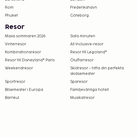
boendets rum.
Rom
Frederikshavn
En del anläggningar kan ha begränsad
Phuket
Göteborg
tillgänglighet. Gäster kan kontakta receptionen
för mer information med hjälp av
Resor
kontaktinformationen i bokningsbekräftelsen.
Maxa sommaren 2026
Sista minuten
Höjdbegränsning gäller för parkering.
Vinterresor
All Inclusive-resor
Boendet rengörs av städpersonal.
Kombinationsresor
Resor till Legoland®
Kontaktfri incheckning och kontaktfri
Resor till Disneyland® Paris
Öluffarresor
utcheckning är tillgängliga.
Weekendresor
Skidresor – hitta din perfekta
skidsemester
Sportresor
Sparesor
Bilsemester i Europa
Familjevänliga hotell
Barnkul
Musikalresor