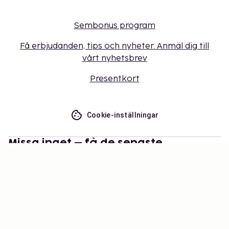
Sembonus program
Få erbjudanden, tips och nyheter. Anmäl dig till
vårt nyhetsbrev
Presentkort
Cookie-inställningar
Missa inget – få de senaste
uppdateringarna
Håll dig uppdaterad med det senaste från oss! Få
reseinspiration, tips och tillgång till exklusiva
erbjudanden.