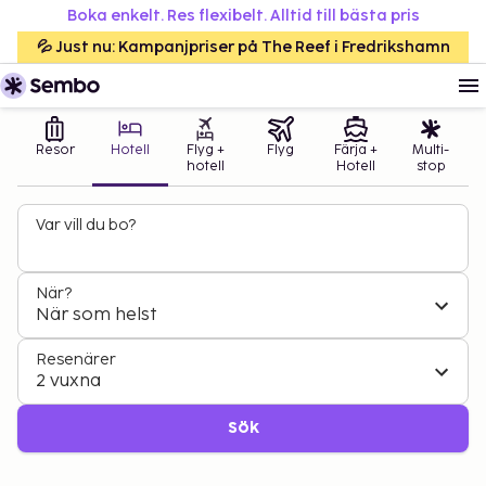
Boka enkelt. Res flexibelt. Alltid till bästa pris
💦 Just nu: Kampanjpriser på The Reef i Fredrikshamn
Resor
Hotell
Flyg +
Flyg
Färja +
Multi-
hotell
Hotell
stop
Var vill du bo?
När?
När som helst
Resenärer
2 vuxna
Sök