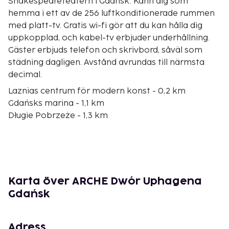
Shakespeareteatern i Gdansk. Känn dig som
hemma i ett av de 256 luftkonditionerade rummen
med platt-tv. Gratis wi-fi gör att du kan hålla dig
uppkopplad, och kabel-tv erbjuder underhållning.
Gäster erbjuds telefon och skrivbord, såväl som
städning dagligen. Avstånd avrundas till närmsta
decimal.
Laznias centrum för modern konst - 0,2 km
Gdańsks marina - 1,1 km
Długie Pobrzeże - 1,3 km
Royal Route - 1,3 km
Gröna porten - 1,3 km
Long Market - 1,3 km
Gdansk historiska frizonsmuseum - 1,3 km
Gdańsks nationella sjöfartsmuseum - 1,3 km
Karta över ARCHE Dwór Uphagena
Gdańsks historiska museum - 1,4 km
Gdańsk
Long Lane - 1,4 km
Artus-salen - 1,4 km
Neptunusfontänen - 1,4 km
Adress