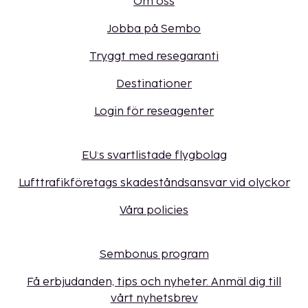
Om oss
Jobba på Sembo
Tryggt med resegaranti
Destinationer
Login för reseagenter
EU:s svartlistade flygbolag
Lufttrafikföretags skadeståndsansvar vid olyckor
Våra policies
Sembonus program
Få erbjudanden, tips och nyheter. Anmäl dig till
vårt nyhetsbrev