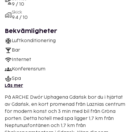
9 / 10
Skick
9.4 / 10
Bekvämligheter
Luftkonditionering
Bar
Internet
Konferensrum
Spa
Läs mer
På ARCHE Dwór Uphagena Gdańsk bor du i hjärtat
av Gdańsk, en kort promenad från Laznias centrum
för modern konst och 3 min med bil från Gröna
porten. Detta hotell med spa ligger 1,7 km från
Neptunusfontänen och 1,7 km från