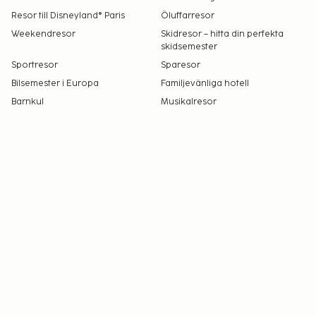
att kontakta receptionen direkt med hjälp av
Resor till Disneyland® Paris
Öluffarresor
informationen i bokningsbekräftelsen.
Weekendresor
Kontantfria betalningsmetoder är tillgängliga
Skidresor – hitta din perfekta
skidsemester
för alla transaktioner.
Sportresor
Sparesor
Kontaktfri utcheckning är tillgänglig.
Bilsemester i Europa
Familjevänliga hotell
Barnkul
Musikalresor