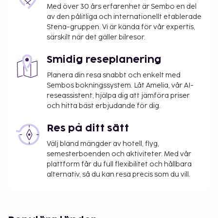
Med över 30 års erfarenhet är Sembo en del
kafé. Avsluta dagen med en drink på boendets bar.
av den pålitliga och internationellt etablerade
Frukostbuffé serveras dagligen mot en avgift från
Stena-gruppen. Vi är kända för vår expertis,
07.00 till 11.00.
särskilt när det gäller bilresor.
Du kommer att ombes att betala följande avgifter
på boendet – avgifterna kan inkludera tillämpliga
Smidig reseplanering
skatter:
Planera din resa snabbt och enkelt med
Sembos bokningssystem. Låt Amelia, vår AI-
Stadsskatt: 3.46 PLN per person per natt
reseassistent, hjälpa dig att jämföra priser
Resortavgift: PLN 3.41 per person per natt
och hitta bäst erbjudande för dig.
Vi har listat alla tilläggsavgifter som boendet har
Res på ditt sätt
upplyst oss om.
Välj bland mängder av hotell, flyg,
Avgift för frukostbuffé: PLN 75 för vuxna och
semesterboenden och aktiviteter. Med vår
PLN 38 för barn
plattform får du full flexibilitet och hållbara
Avgift för flygtransfer: PLN 80 per fordon (enkel
alternativ, så du kan resa precis som du vill.
resa, max. antal passagerare 4)
Avgift för flygplatstransport per barn: PLN 80
(enkel resa), (upp till 18 år)
Avgift för parkering under tak: PLN 60 per dag