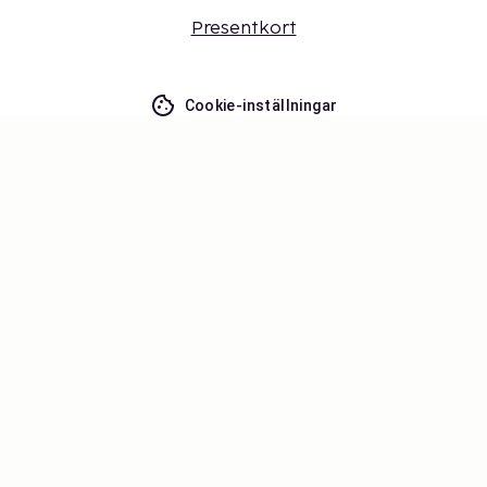
Presentkort
Cookie-inställningar
Missa inget – få de senaste
uppdateringarna
Håll dig uppdaterad med det senaste från oss! Få
reseinspiration, tips och tillgång till exklusiva
erbjudanden.
Prenumerera