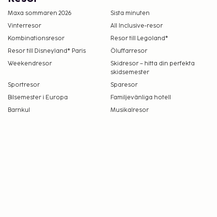
Maxa sommaren 2026
Sista minuten
Vinterresor
All Inclusive-resor
Kombinationsresor
Resor till Legoland®
Resor till Disneyland® Paris
Öluffarresor
Weekendresor
Skidresor – hitta din perfekta
skidsemester
Sportresor
Sparesor
Bilsemester i Europa
Familjevänliga hotell
Barnkul
Musikalresor