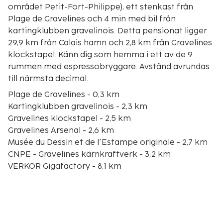
området Petit-Fort-Philippe), ett stenkast från
Plage de Gravelines och 4 min med bil från
kartingklubben gravelinois. Detta pensionat ligger
29,9 km från Calais hamn och 2,8 km från Gravelines
klockstapel. Känn dig som hemma i ett av de 9
rummen med espressobryggare. Avstånd avrundas
till närmsta decimal.
Plage de Gravelines - 0,3 km
Kartingklubben gravelinois - 2,3 km
Gravelines klockstapel - 2,5 km
Gravelines Arsenal - 2,6 km
Musée du Dessin et de l'Estampe originale - 2,7 km
CNPE - Gravelines kärnkraftverk - 3,2 km
VERKOR Gigafactory - 8,1 km
Regionala naturpark av Caps och Opal Marsh - 15,5
km
Dunkirk British Memorial - 22 km
Minnesmärket du Souvenir - 22 km