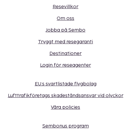
Resevillkor
Om oss
Jobba på Sembo
Tryggt med resegaranti
Destinationer
Login för reseagenter
EU:s svartlistade flygbolag
Lufttrafikföretags skadeståndsansvar vid olyckor
Våra policies
Sembonus program