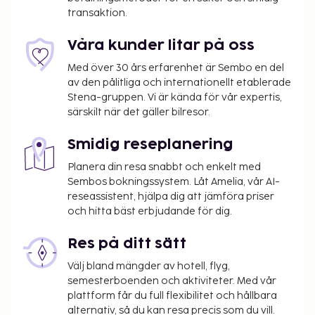
transaktion.
Vi har listat alla tilläggsavgifter som boendet har
upplyst oss om.
Våra kunder litar på oss
Avgift för husdjur: EUR 10 per husdjur per natt
Med över 30 års erfarenhet är Sembo en del
Inga avgifter tas ut för assistanshundar
av den pålitliga och internationellt etablerade
Avgift för extrasäng: EUR 20.0 per dag
Stena-gruppen. Vi är kända för vår expertis,
särskilt när det gäller bilresor.
Det är möjligt att listan ovan inte är fullständig,
samt att avgifter och depositioner inte inkluderar
Smidig reseplanering
skatt. Observera att dessa kan komma att ändras.
Planera din resa snabbt och enkelt med
Kontanttransaktioner på boendet kan inte
Sembos bokningssystem. Låt Amelia, vår AI-
överstiga EUR 1000, på grund av statliga
reseassistent, hjälpa dig att jämföra priser
och hitta bäst erbjudande för dig.
bestämmelser. Du kan få mer information
genom att kontakta boendet med
Res på ditt sätt
kontaktinformationen i bokningsbekräftelsen.
Husdjur tillåts endast i vissa rum (avgifter
Välj bland mängder av hotell, flyg,
tillkommer, information om detta under
semesterboenden och aktiviteter. Med vår
plattform får du full flexibilitet och hållbara
Avgifter). Gäster kan få ett av dessa rum genom
alternativ, så du kan resa precis som du vill.
att kontakta receptionen direkt med hjälp av