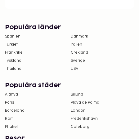
informationen i bokningsbekräftelsen.
Populära länder
Spanien
Danmark
Turkiet
Italien
Frankrike
Grekland
Tyskland
Sverige
Thailand
USA
Populära städer
Alanya
Billund
Paris
Playa de Palma
Barcelona
London
Rom
Frederikshavn
Phuket
Göteborg
Resor