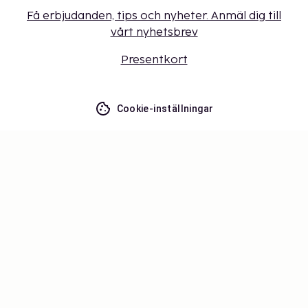
Få erbjudanden, tips och nyheter. Anmäl dig till
vårt nyhetsbrev
Presentkort
Cookie-inställningar
Missa inget – få de senaste
uppdateringarna
Håll dig uppdaterad med det senaste från oss! Få
reseinspiration, tips och tillgång till exklusiva
erbjudanden.
Prenumerera