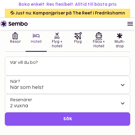
Boka enkelt. Res flexibelt. Alltid till bästa pris
💦 Just nu: Kampanjpriser på The Reef i Fredrikshamn
Resor
Hotell
Flyg +
Flyg
Färja +
Multi-
hotell
Hotell
stop
Var vill du bo?
När?
När som helst
Resenärer
2 vuxna
Sök