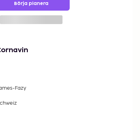
Börja planera
Cornavin
 James-Fazy
Schweiz