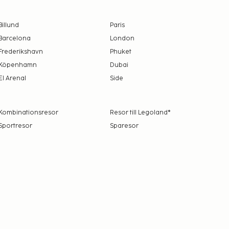
Billund
Paris
Barcelona
London
Frederikshavn
Phuket
Köpenhamn
Dubai
El Arenal
Side
Kombinationsresor
Resor till Legoland®
Sportresor
Sparesor