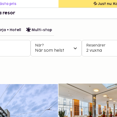
bästa pris
💦 Just nu: 
a resor
rja + Hotell
Multi-stop
När?
Resenärer
När som helst
2 vuxna