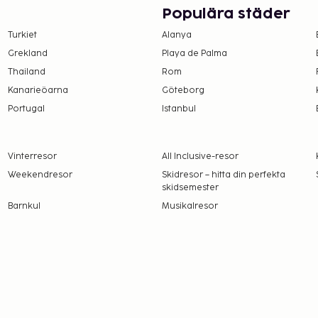
Populära städer
tjärnor.
Turkiet
Alanya
r på boendet –
Grekland
Playa de Palma
Thailand
Rom
Kanarieöarna
Göteborg
 upplyst oss om.
Portugal
Istanbul
frukostbuffé: CHF 23 per person (ungefärligt pris)
Vinterresor
All Inclusive-resor
amt att avgifter och
Weekendresor
Skidresor – hitta din perfekta
skidsemester
t dessa kan komma att
Barnkul
Musikalresor