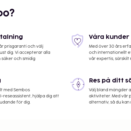
bo?
etalning
Våra kunder 
 prisgaranti och välj
Med över 30 års erfa
st dig. Vi accepterar alla
och internationellt 
 säker och smidig
vår expertis, särskilt 
lygplatsen Geneva
g
Res på ditt s
ce, kemtvätt/tvättjänster
ar 2 konferensrum för
elt med Sembos
Välj bland mängder a
g till fritidsnöjen som
-reseassistent, hjälpa dig att
aktiviteter. Med vår p
i-fi, conciergetjänster
judande för dig.
alternativ, så du kan 
xa till det lite med
gen med en drink på
n avgift från 06.00 till
lassificeringar för boenden