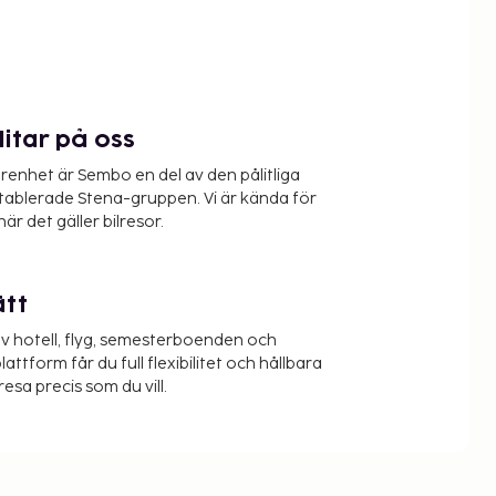
litar på oss
renhet är Sembo en del av den pålitliga
etablerade Stena-gruppen. Vi är kända för
när det gäller bilresor.
ätt
v hotell, flyg, semesterboenden och
lattform får du full flexibilitet och hållbara
resa precis som du vill.