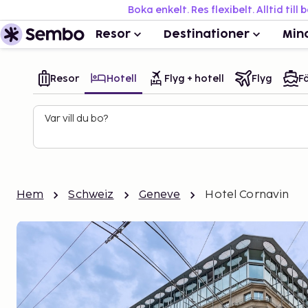
Boka enkelt. Res flexibelt. Alltid till 
Resor
Destinationer
Min
Resor
Hotell
Flyg + hotell
Flyg
Fä
Var vill du bo?
Hem
Schweiz
Geneve
Hotel Cornavin