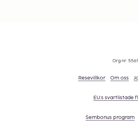
Org nr: 556
Resevillkor
Om oss
J
EU:s svartlistade 
Sembonus program