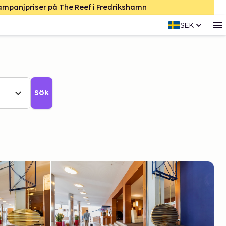
Kampanjpriser på The Reef i Fredrikshamn
SEK
Sök