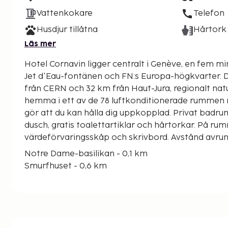
Vattenkokare
Telefon
Husdjur tillåtna
Hårtork
Läs mer
Hotel Cornavin ligger centralt i Genève, en fem mi
Jet d'Eau-fontänen och FN:s Europa-högkvarter. Detta hotell ligger 7,3 km
från CERN och 32 km från Haut-Jura, regionalt nat
hemma i ett av de 78 luftkonditionerade rummen m
gör att du kan hålla dig uppkopplad. Privat badr
dusch, gratis toalettartiklar och hårtorkar. På rum
värdeförvaringsskåp och skrivbord. Avstånd avrun
Notre Dame-basilikan - 0,1 km
Smurfhuset - 0,6 km
Cité du Temps - 0,6 km
Île Rousseau - 0,7 km
Pont du Mont Blanc - 0,8 km
Monument Brunswick - 0,8 km
Batiment des Forces Motrices - 0,8 km