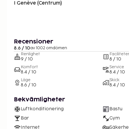
I Genève (Centrum)
Recensioner
8.6 / 10
av 1002 omdömen
Renlighet
Facilitete
9 / 10
8 / 10
Komfort
Service
8.4 / 10
8.4 / 10
Läge
Skick
8.6 / 10
8.4 / 10
Bekvämligheter
Luftkonditionering
Bastu
Bar
Gym
Internet
Säkerhe