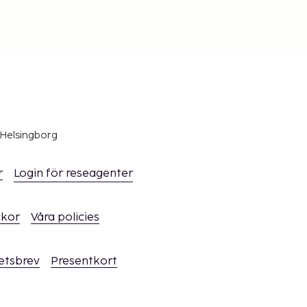
 Helsingborg
r
Login för reseagenter
ckor
Våra policies
hetsbrev
Presentkort