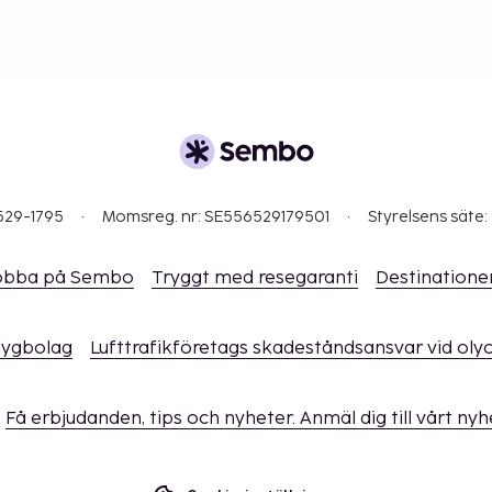
529-1795
Momsreg. nr: SE556529179501
Styrelsens säte:
obba på Sembo
Tryggt med resegaranti
Destinatione
flygbolag
Lufttrafikföretags skadeståndsansvar vid oly
Få erbjudanden, tips och nyheter. Anmäl dig till vårt ny