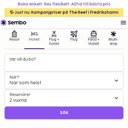
Boka enkelt. Res flexibelt. Alltid till bästa pris
💦 Just nu: Kampanjpriser på The Reef i Fredrikshamn
Resor
Hotell
Flyg +
Flyg
Färja +
Multi-
hotell
Hotell
stop
Var vill du bo?
När?
När som helst
Resenärer
2 vuxna
Sök