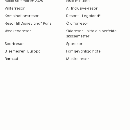
Maxa sommaren 2026
Sista minuten
Vinterresor
All Inclusive-resor
Kombinationsresor
Resor till Legoland®
Resor till Disneyland® Paris
Öluffarresor
Weekendresor
Skidresor – hitta din perfekta
skidsemester
Sportresor
Sparesor
Bilsemester i Europa
Familjevänliga hotell
Barnkul
Musikalresor