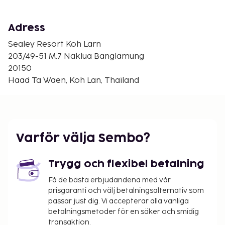
Suvarnabhumi International Airport (BKK) - 125,7 km
Bangkok (DMK-Don Mueang Intl.) - 166,4 km
Adress
Avgiftsfri parkering erbjuds på plats. Njut av
Sealey Resort Koh Larn
utsikten från deras trädgården. Sealey Resort Koh
203/49-51 M.7 Naklua Banglamung
Larn har en restaurang som serverar gäster
20150
underbar mat.
Haad Ta Waen, Koh Lan, Thailand
Kontantfria betalningsmetoder är tillgängliga
för alla transaktioner och gäster får tillgång till
rummen med mobilnyckel.
Kontaktfri incheckning och kontaktfri
utcheckning är tillgängliga.
Varför välja Sembo?
Trygg och flexibel betalning
Få de bästa erbjudandena med vår
prisgaranti och välj betalningsalternativ som
passar just dig. Vi accepterar alla vanliga
betalningsmetoder för en säker och smidig
transaktion.