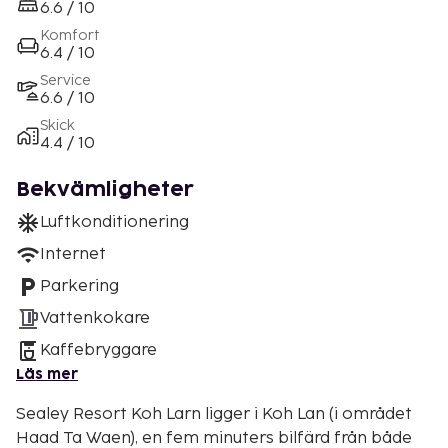
6.6 / 10
Komfort
6.4 / 10
Service
6.6 / 10
Skick
4.4 / 10
Bekvämligheter
Luftkonditionering
Internet
Parkering
Vattenkokare
Kaffebryggare
Läs mer
Sealey Resort Koh Larn ligger i Koh Lan (i området
Haad Ta Waen), en fem minuters bilfärd från både