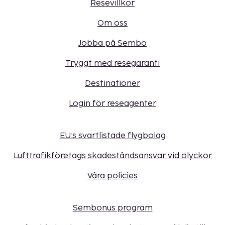
Resevillkor
Om oss
Jobba på Sembo
Tryggt med resegaranti
Destinationer
Login för reseagenter
EU:s svartlistade flygbolag
Lufttrafikföretags skadeståndsansvar vid olyckor
Våra policies
Sembonus program