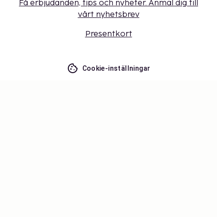
Få erbjudanden, tips och nyheter. Anmäl dig till
vårt nyhetsbrev
Presentkort
Cookie-inställningar
Missa inget – få de senaste
uppdateringarna
Håll dig uppdaterad med det senaste från oss! Få
reseinspiration, tips och tillgång till exklusiva
erbjudanden.
Prenumerera