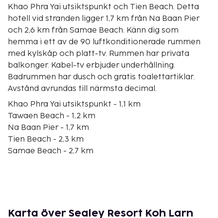
Khao Phra Yai utsiktspunkt och Tien Beach. Detta
hotell vid stranden ligger 1,7 km från Na Baan Pier
och 2,6 km från Samae Beach. Känn dig som
hemma i ett av de 90 luftkonditionerade rummen
med kylskåp och platt-tv. Rummen har privata
balkonger. Kabel-tv erbjuder underhållning.
Badrummen har dusch och gratis toalettartiklar.
Avstånd avrundas till närmsta decimal.
Khao Phra Yai utsiktspunkt - 1,1 km
Tawaen Beach - 1,2 km
Na Baan Pier - 1,7 km
Tien Beach - 2,3 km
Samae Beach - 2,7 km
Ta-Yai Beach - 2,8 km
Utsiktsplatsen Ko Lan - 3,4 km
Nual Beach - 4,3 km
Närmaste flygplatser är:
Utapao (UTP-Utapao Intl.) - 51,8 km
Karta över Sealey Resort Koh Larn