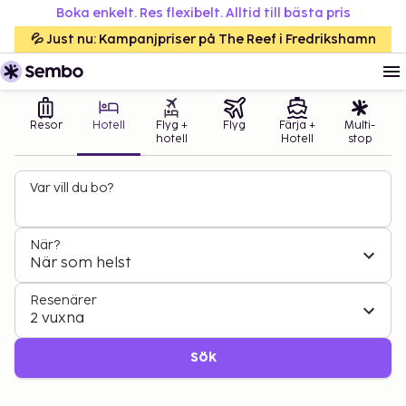
Boka enkelt. Res flexibelt. Alltid till bästa pris
💦 Just nu: Kampanjpriser på The Reef i Fredrikshamn
Resor
Hotell
Flyg +
Flyg
Färja +
Multi-
hotell
Hotell
stop
Var vill du bo?
När?
När som helst
Resenärer
2 vuxna
Sök