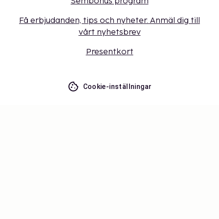
Sembonus program
Få erbjudanden, tips och nyheter. Anmäl dig till
vårt nyhetsbrev
Presentkort
Cookie-inställningar
Missa inget – få de senaste
uppdateringarna
Håll dig uppdaterad med det senaste från oss! Få
reseinspiration, tips och tillgång till exklusiva
erbjudanden.
Prenumerera