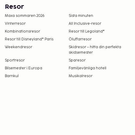
Resor
Maxa sommaren 2026
Sista minuten
Vinterresor
All Inclusive-resor
Kombinationsresor
Resor till Legoland®
Resor till Disneyland® Paris
Öluffarresor
Weekendresor
Skidresor – hitta din perfekta
skidsemester
Sportresor
Sparesor
Bilsemester i Europa
Familjevänliga hotell
Barnkul
Musikalresor