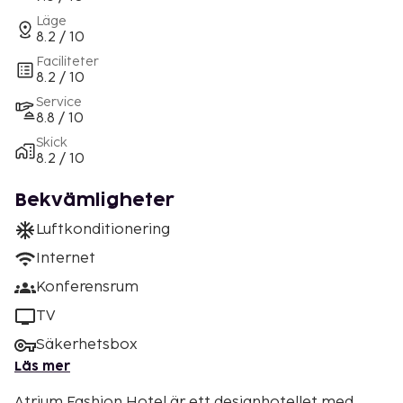
Läge
8.2 / 10
Faciliteter
8.2 / 10
Service
8.8 / 10
Skick
8.2 / 10
Bekvämligheter
Luftkonditionering
Internet
Konferensrum
TV
Säkerhetsbox
Läs mer
Atrium Fashion Hotel är ett designhotellet med