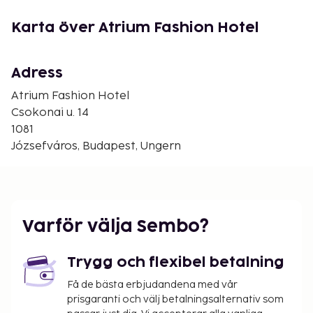
samt reglerbar luftkonditionering och ljudisolerade
fönster.
Karta över Atrium Fashion Hotel
Luftkonditionering, uppvärmning, kassafack, sat-tv,
telefon, Internet, hårtork, bad/dusch och wc.
Adress
Byggnadens faciliteter
Atrium Fashion Hotel
Reception, frukostrum, konferensrum, Wi-Fi.
Csokonai u. 14
1081
Tillval
Józsefváros, Budapest, Ungern
Barnsäng förbokas, gratis.
Annat
5 våningar, hiss.
Varför välja Sembo?
Ankomst
Trygg och flexibel betalning
Reception 24 tim. Incheckningstid: 14:00,
utcheckningstid: 11:00.
Få de bästa erbjudandena med vår
prisgaranti och välj betalningsalternativ som