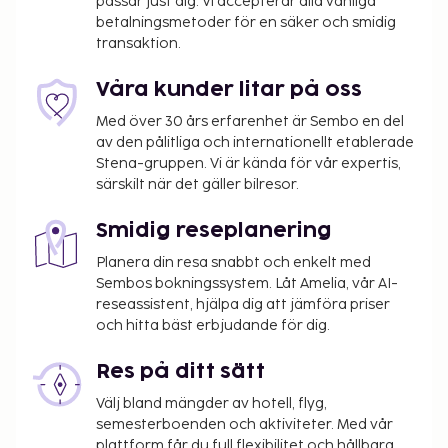
passar just dig. Vi accepterar alla vanliga
betalningsmetoder för en säker och smidig
transaktion.
Våra kunder litar på oss
Med över 30 års erfarenhet är Sembo en del
av den pålitliga och internationellt etablerade
Stena-gruppen. Vi är kända för vår expertis,
särskilt när det gäller bilresor.
Smidig reseplanering
Planera din resa snabbt och enkelt med
Sembos bokningssystem. Låt Amelia, vår AI-
reseassistent, hjälpa dig att jämföra priser
och hitta bäst erbjudande för dig.
Res på ditt sätt
Välj bland mängder av hotell, flyg,
semesterboenden och aktiviteter. Med vår
plattform får du full flexibilitet och hållbara