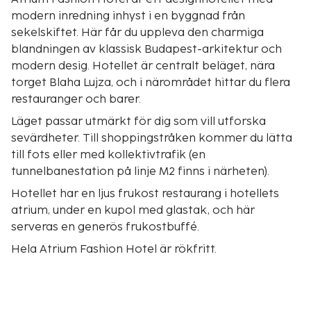
modern inredning inhyst i en byggnad från
sekelskiftet. Här får du uppleva den charmiga
blandningen av klassisk Budapest-arkitektur och
modern desig. Hotellet är centralt beläget, nära
torget Blaha Lujza, och i närområdet hittar du flera
restauranger och barer.
Läget passar utmärkt för dig som vill utforska
sevärdheter. Till shoppingstråken kommer du lätta
till fots eller med kollektivtrafik (en
tunnelbanestation på linje M2 finns i närheten).
Hotellet har en ljus frukost restaurang i hotellets
atrium, under en kupol med glastak, och här
serveras en generös frukostbuffé.
Hela Atrium Fashion Hotel är rökfritt.
Så här bor du
Bekväma rum med bl.a. wifi, te- och kaffefaciliteter