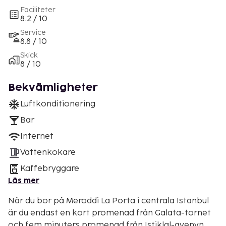
Faciliteter
8.2 / 10
Service
8.8 / 10
Skick
8 / 10
Bekvämligheter
Luftkonditionering
Bar
Internet
Vattenkokare
Kaffebryggare
Läs mer
När du bor på Meroddi La Porta i centrala Istanbul
är du endast en kort promenad från Galata-tornet
och fem minuters promenad från Istiklal-avenyn.