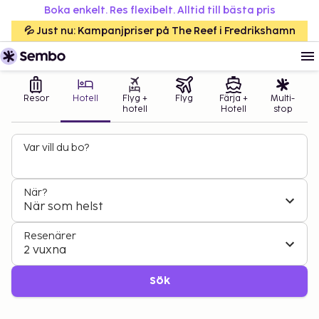
Boka enkelt. Res flexibelt. Alltid till bästa pris
💦 Just nu: Kampanjpriser på The Reef i Fredrikshamn
Resor
Hotell
Flyg +
Flyg
Färja +
Multi-
hotell
Hotell
stop
Var vill du bo?
När?
När som helst
Resenärer
2 vuxna
Sök