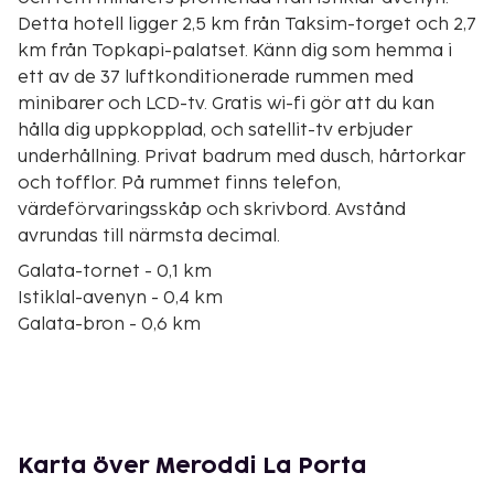
Detta hotell ligger 2,5 km från Taksim-torget och 2,7
km från Topkapi-palatset. Känn dig som hemma i
ett av de 37 luftkonditionerade rummen med
minibarer och LCD-tv. Gratis wi-fi gör att du kan
hålla dig uppkopplad, och satellit-tv erbjuder
underhållning. Privat badrum med dusch, hårtorkar
och tofflor. På rummet finns telefon,
värdeförvaringsskåp och skrivbord. Avstånd
avrundas till närmsta decimal.
Galata-tornet - 0,1 km
Istiklal-avenyn - 0,4 km
Galata-bron - 0,6 km
Pera Palace Hotel - 0,6 km
Bosporen - 0,6 km
Gyllene hornet - 0,7 km
Istanbuls båtterminal för kryssningsfartyg - 0,8 km
Karakoys pir - 0,8 km
Karta över Meroddi La Porta
Galataport - 1 km