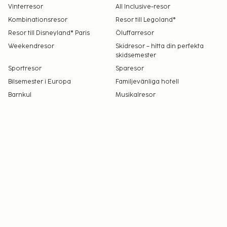
Vinterresor
All Inclusive-resor
Kombinationsresor
Resor till Legoland®
Resor till Disneyland® Paris
Öluffarresor
Weekendresor
Skidresor – hitta din perfekta
skidsemester
Sportresor
Sparesor
Bilsemester i Europa
Familjevänliga hotell
Barnkul
Musikalresor