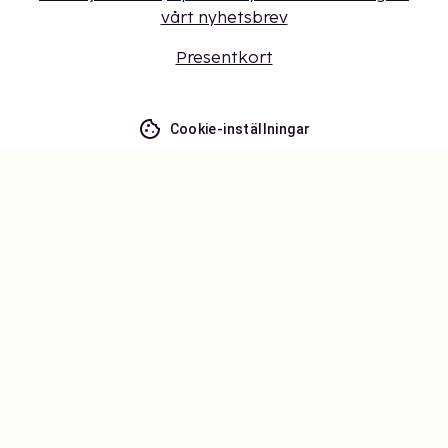
vårt nyhetsbrev
Presentkort
Cookie-inställningar
Missa inget – få de senaste
uppdateringarna
Håll dig uppdaterad med det senaste från oss! Få
reseinspiration, tips och tillgång till exklusiva
erbjudanden.
Prenumerera