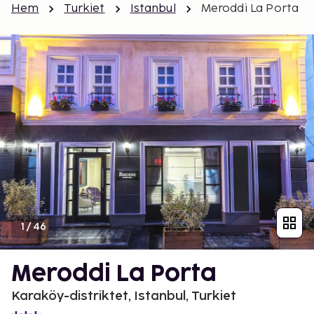
Hem
Turkiet
Istanbul
Meroddi La Porta
1
/
46
Meroddi La Porta
Karaköy-distriktet, Istanbul, Turkiet