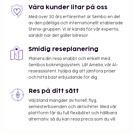
Avgift för extrasäng: EUR 15.0 per dag
Våra kunder litar på oss
Det är möjligt att listan ovan inte är fullständig,
Med över 30 års erfarenhet är Sembo en del
samt att avgifter och depositioner inte inkluderar
av den pålitliga och internationellt etablerade
Stena-gruppen. Vi är kända för vår expertis,
skatt. Observera att dessa kan komma att ändras.
särskilt när det gäller bilresor.
Djur och assistanshundar är ej tillåtna.
Kontantfria betalningsmetoder är tillgängliga
Smidig reseplanering
för alla transaktioner.
Planera din resa snabbt och enkelt med
Sembos bokningssystem. Låt Amelia, vår AI-
reseassistent, hjälpa dig att jämföra priser
och hitta bäst erbjudande för dig.
Res på ditt sätt
Välj bland mängder av hotell, flyg,
semesterboenden och aktiviteter. Med vår
plattform får du full flexibilitet och hållbara
alternativ, så du kan resa precis som du vill.