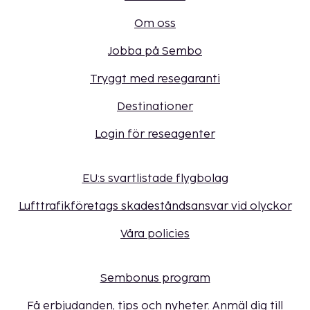
Om oss
Jobba på Sembo
Tryggt med resegaranti
Destinationer
Login för reseagenter
EU:s svartlistade flygbolag
Lufttrafikföretags skadeståndsansvar vid olyckor
Våra policies
Sembonus program
Få erbjudanden, tips och nyheter. Anmäl dig till