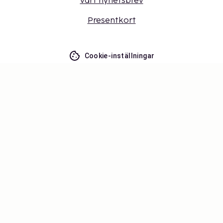
vårt nyhetsbrev
Presentkort
Cookie-inställningar
Missa inget – få de senaste
uppdateringarna
Håll dig uppdaterad med det senaste från oss! Få
reseinspiration, tips och tillgång till exklusiva
erbjudanden.
Prenumerera