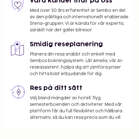
Våra kunder litar på oss
inte alltid året om. Undantag från skatten kan
finnas. Kontakta boendet med hjälp av
Med över 30 års erfarenhet är Sembo en del
uppgifterna i bokningsbekräftelsen för mer
av den pålitliga och internationellt etablerade
Stena-gruppen. Vi är kända för vår expertis,
information.
särskilt när det gäller bilresor.
Stadsskatt: Från 1 november till 31 mars, EUR
0.50 per boende per natt.
Smidig reseplanering
Stadsskatt: Från 1 april till 31 oktober, EUR 2.00
per boende per natt.
Planera din resa snabbt och enkelt med
Sembos bokningssystem. Låt Amelia, vår AI-
Vi har listat alla tilläggsavgifter som boendet har
reseassistent, hjälpa dig att jämföra priser
och hitta bäst erbjudande för dig.
upplyst oss om.
Luftkonditionering finns tillgänglig mot en
Res på ditt sätt
tilläggsavgift
Välj bland mängder av hotell, flyg,
Det är möjligt att listan ovan inte är fullständig,
semesterboenden och aktiviteter. Med vår
plattform får du full flexibilitet och hållbara
samt att avgifter och depositioner inte inkluderar
alternativ, så du kan resa precis som du vill.
skatt. Observera att dessa kan komma att ändras.
Kontanttransaktioner på boendet kan inte
överstiga EUR 500, på grund av statliga