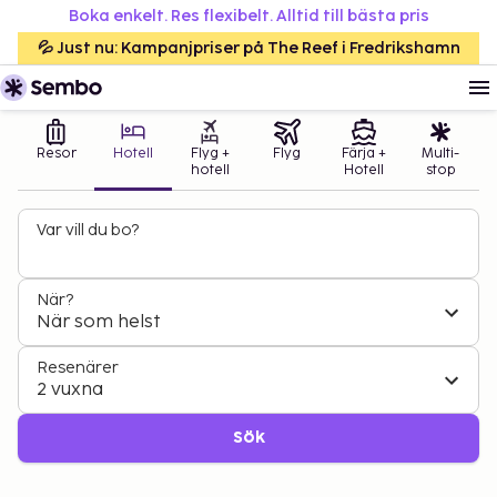
Boka enkelt. Res flexibelt. Alltid till bästa pris
💦 Just nu: Kampanjpriser på The Reef i Fredrikshamn
Resor
Hotell
Flyg +
Flyg
Färja +
Multi-
hotell
Hotell
stop
Var vill du bo?
När?
När som helst
Resenärer
2 vuxna
Sök