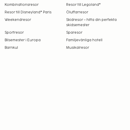
Kombinationsresor
Resor till Legoland®
Resor till Disneyland® Paris
Öluffarresor
Weekendresor
Skidresor – hitta din perfekta
skidsemester
Sportresor
Sparesor
Bilsemester i Europa
Familjevänliga hotell
Barnkul
Musikalresor