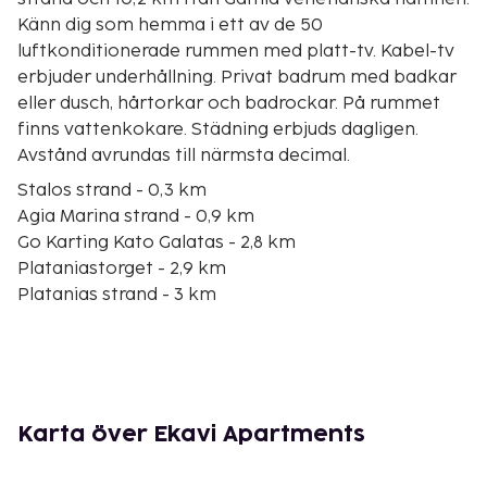
Känn dig som hemma i ett av de 50
luftkonditionerade rummen med platt-tv. Kabel-tv
erbjuder underhållning. Privat badrum med badkar
eller dusch, hårtorkar och badrockar. På rummet
finns vattenkokare. Städning erbjuds dagligen.
Avstånd avrundas till närmsta decimal.
Stalos strand - 0,3 km
Agia Marina strand - 0,9 km
Go Karting Kato Galatas - 2,8 km
Plataniastorget - 2,9 km
Platanias strand - 3 km
OLEA köpcentrum - 3,2 km
Golfland - 3,3 km
Plataniás skyddrum - 3,4 km
Sunset Beach - 3,6 km
Kalamaki-stranden - 3,6 km
Karta över Ekavi Apartments
Agioi Apostoloi strand - 3,7 km
Iguana-stranden - 4,8 km