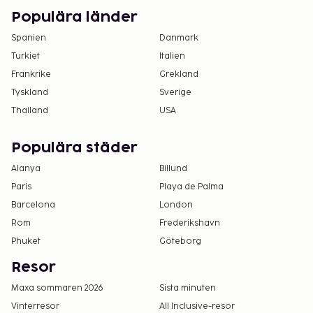
bestämmelser. Du kan få mer information
Populära länder
genom att kontakta boendet med
Spanien
Danmark
kontaktinformationen i bokningsbekräftelsen.
Turkiet
Italien
Den säsongsöppna poolen är tillgänglig från 01
Frankrike
Grekland
maj till 23 oktober.
Tyskland
Sverige
Kontaktfri utcheckning är tillgänglig.
Thailand
USA
Populära städer
Alanya
Billund
Paris
Playa de Palma
Barcelona
London
Rom
Frederikshavn
Phuket
Göteborg
Resor
Maxa sommaren 2026
Sista minuten
Vinterresor
All Inclusive-resor