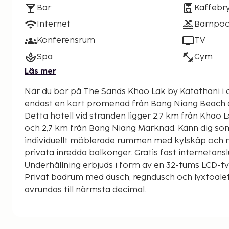
Bar
Kaffebr
Internet
Barnpoo
Konferensrum
TV
Spa
Gym
Läs mer
När du bor på The Sands Khao Lak by Katathani i 
endast en kort promenad från Bang Niang Beach
Detta hotell vid stranden ligger 2,7 km från Khao
och 2,7 km från Bang Niang Marknad. Känn dig so
individuellt möblerade rummen med kylskåp och 
privata inredda balkonger. Gratis fast internetansl
Underhållning erbjuds i form av en 32-tums LCD-t
Privat badrum med dusch, regndusch och lyxtoalet
avrundas till närmsta decimal.
Bang Niang Beach - 0,1 km
Nang Thong Beach - 0,1 km