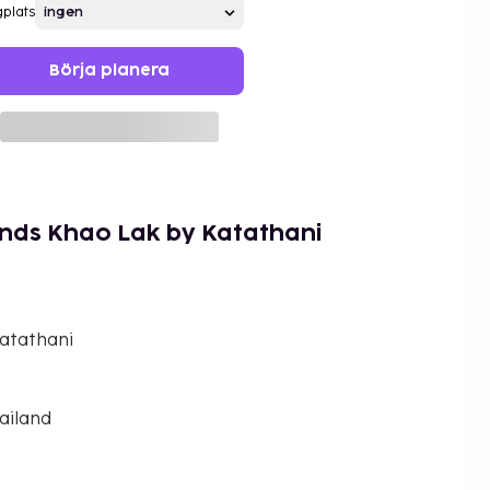
gplats
Börja planera
ands Khao Lak by Katathani
atathani
ailand