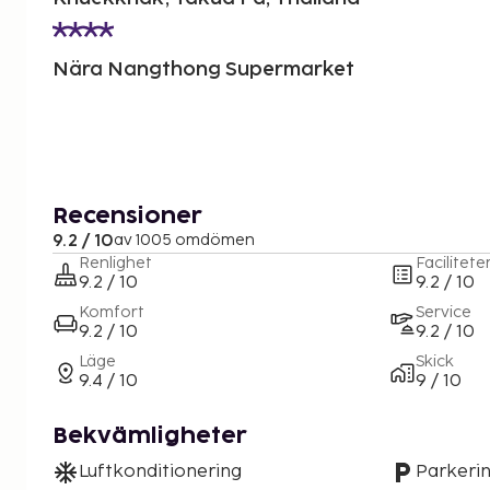
Nära Nangthong Supermarket
Recensioner
9.2 / 10
av 1005 omdömen
Renlighet
Facilitete
9.2 / 10
9.2 / 10
Komfort
Service
9.2 / 10
9.2 / 10
Läge
Skick
9.4 / 10
9 / 10
Bekvämligheter
Luftkonditionering
Parkeri