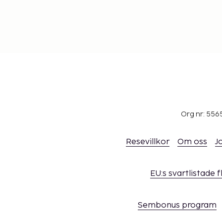
kontaktuppgifterna i bokningsbekräftelsen.
Djur och assistanshundar är ej tillåtna.
Kontaktfri incheckning och kontaktfri utcheckn
Org nr: 556
Resevillkor
Om oss
J
EU:s svartlistade 
Sembonus program