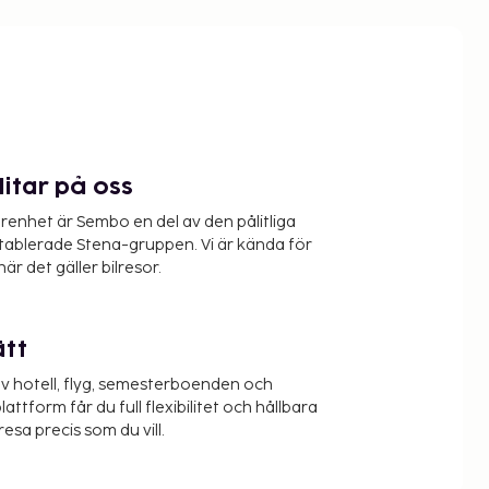
litar på oss
renhet är Sembo en del av den pålitliga
etablerade Stena-gruppen. Vi är kända för
när det gäller bilresor.
ätt
v hotell, flyg, semesterboenden och
lattform får du full flexibilitet och hållbara
resa precis som du vill.