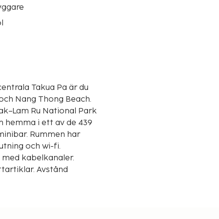
yggare
l
centrala Takua Pa är du
 och Nang Thong Beach.
 Lak–Lam Ru National Park
m hemma i ett av de 439
minibar. Rummen har
utning och wi-fi.
v med kabelkanaler.
tartiklar. Avstånd