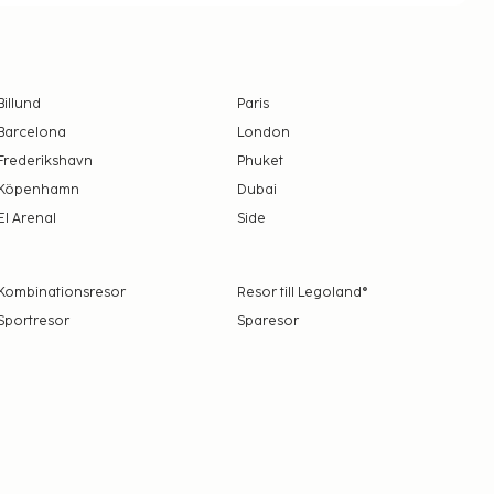
Billund
Paris
Barcelona
London
Frederikshavn
Phuket
Köpenhamn
Dubai
El Arenal
Side
Kombinationsresor
Resor till Legoland®
Sportresor
Sparesor