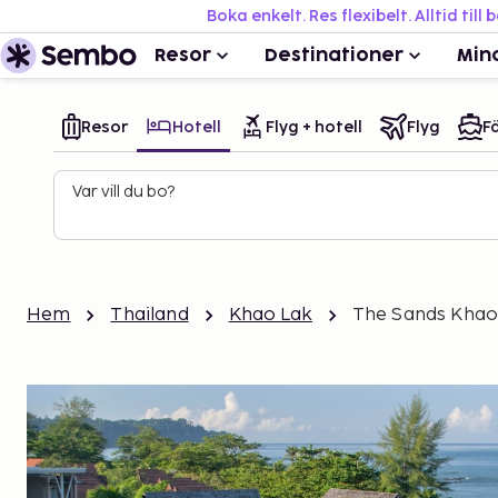
Boka enkelt. Res flexibelt. Alltid till 
Resor
Destinationer
Min
Resor
Hotell
Flyg + hotell
Flyg
Fä
Var vill du bo?
Hem
Thailand
Khao Lak
The Sands Khao