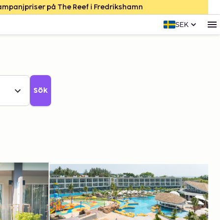
Kampanjpriser på The Reef i Fredrikshamn
SEK
Sök