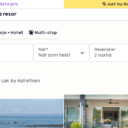
bästa pris
💦 Just nu: 
a resor
rja + Hotell
Multi-stop
När?
Resenärer
När som helst
2 vuxna
 Lak by Katathani