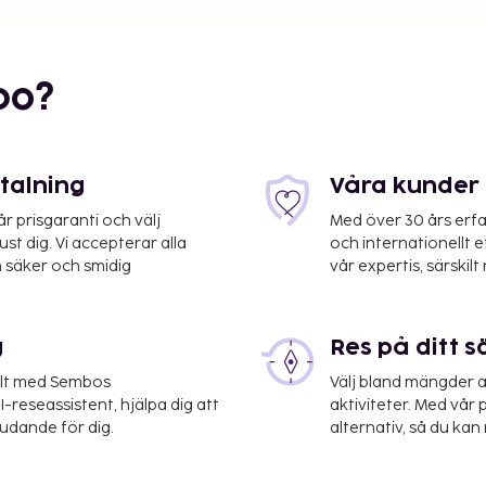
bo?
etalning
Våra kunder 
 prisgaranti och välj
Med över 30 års erfa
st dig. Vi accepterar alla
och internationellt 
 säker och smidig
vår expertis, särskilt 
g
Res på ditt s
 att du använder
elt med Sembos
Välj bland mängder a
-reseassistent, hjälpa dig att
aktiviteter. Med vår p
, gratis dagstidningar i
judande för dig.
alternativ, så du kan 
lygtransfer tur/retur
fri parkering finns på