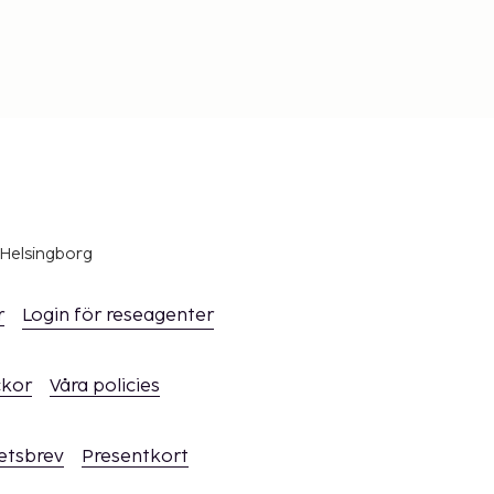
 Helsingborg
r
Login för reseagenter
ckor
Våra policies
hetsbrev
Presentkort