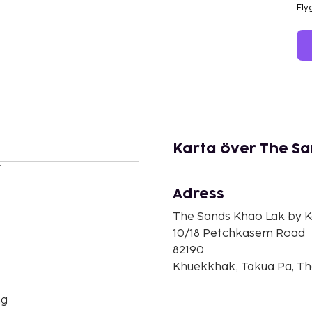
Fly
Karta över The S
r
Adress
The Sands Khao Lak by K
10/18 Petchkasem Road
82190
Khuekkhak, Takua Pa, Th
ng