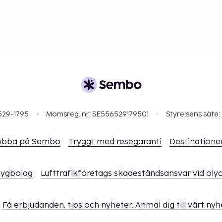
ing är tillgängliga.
529-1795
Momsreg. nr: SE556529179501
Styrelsens säte:
obba på Sembo
Tryggt med resegaranti
Destinatione
flygbolag
Lufttrafikföretags skadeståndsansvar vid oly
Få erbjudanden, tips och nyheter. Anmäl dig till vårt ny