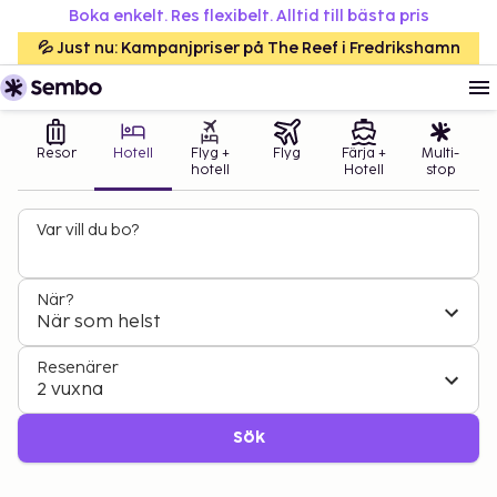
Boka enkelt. Res flexibelt. Alltid till bästa pris
💦 Just nu: Kampanjpriser på The Reef i Fredrikshamn
Resor
Hotell
Flyg +
Flyg
Färja +
Multi-
hotell
Hotell
stop
Var vill du bo?
När?
När som helst
Resenärer
2 vuxna
Sök