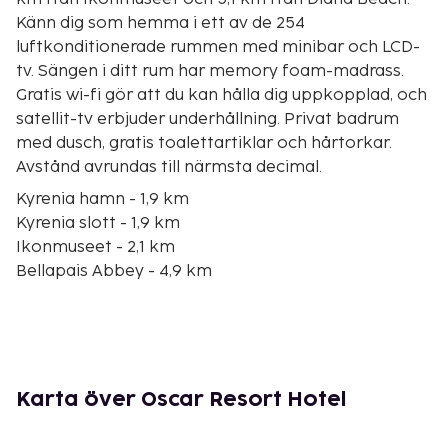
Känn dig som hemma i ett av de 254
luftkonditionerade rummen med minibar och LCD-
tv. Sängen i ditt rum har memory foam-madrass.
Gratis wi-fi gör att du kan hålla dig uppkopplad, och
satellit-tv erbjuder underhållning. Privat badrum
med dusch, gratis toalettartiklar och hårtorkar.
Avstånd avrundas till närmsta decimal.
Kyrenia hamn - 1,9 km
Kyrenia slott - 1,9 km
Ikonmuseet - 2,1 km
Bellapais Abbey - 4,9 km
Diana Beach - 5,1 km
Kaya Palazzo Resort & Casino Girne - 8,2 km
Merit Park Hotel Casino & Spa - 8,8 km
Alsancak National Freedom Park - 9,9 km
St. Hilarion slott - 11,5 km
Karta över Oscar Resort Hotel
St. Hilarion Castle Peak - 12,2 km
Beşparmak Tepe - 14,2 km