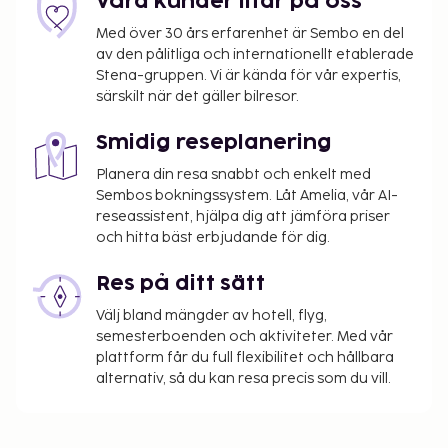
Våra kunder litar på oss
kostnadsfria buss. På detta hotell kan du äta något
gott på derasrestaurang med loungebar. Vill du
Med över 30 års erfarenhet är Sembo en del
hellre ta det på rummet erbjuds rumsservice dygnet
av den pålitliga och internationellt etablerade
Stena-gruppen. Vi är kända för vår expertis,
runt. Koppla av med en drink på boendets
särskilt när det gäller bilresor.
strandbar, poolbar eller en av 2 poolbarer. Boendet
är stängt mellan 1 februari 2026 och 30 september
Smidig reseplanering
2027.
Planera din resa snabbt och enkelt med
Du kommer att ombes att betala följande avgifter
Sembos bokningssystem. Låt Amelia, vår AI-
på boendet – avgifterna kan inkludera tillämpliga
reseassistent, hjälpa dig att jämföra priser
skatter:
och hitta bäst erbjudande för dig.
Galamiddag på nyårsdagen (1 januari) per vuxen:
Res på ditt sätt
40 EUR
Avgift per barn för galamiddag på nyårsdagen
Välj bland mängder av hotell, flyg,
(1 januari): 20 EUR (från 3 till 12 år)
semesterboenden och aktiviteter. Med vår
plattform får du full flexibilitet och hållbara
Vi har listat alla tilläggsavgifter som boendet har
alternativ, så du kan resa precis som du vill.
upplyst oss om.
Avgift för sen utcheckning: EUR 100 (endast i