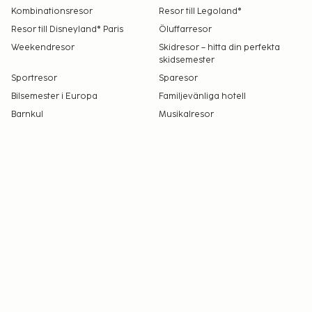
boendets rum.
Kombinationsresor
Resor till Legoland®
Resor till Disneyland® Paris
Öluffarresor
Weekendresor
Skidresor – hitta din perfekta
skidsemester
Sportresor
Sparesor
Bilsemester i Europa
Familjevänliga hotell
Barnkul
Musikalresor