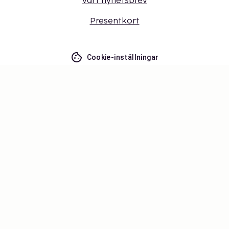
vårt nyhetsbrev
Presentkort
Cookie-inställningar
Missa inget – få de senaste
uppdateringarna
Håll dig uppdaterad med det senaste från oss! Få
reseinspiration, tips och tillgång till exklusiva
erbjudanden.
Prenumerera