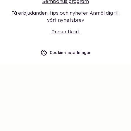
Sembonus program
Få erbjudanden, tips och nyheter. Anmäl dig till
vårt nyhetsbrev
Presentkort
Cookie-inställningar
Missa inget – få de senaste
uppdateringarna
Håll dig uppdaterad med det senaste från oss! Få
reseinspiration, tips och tillgång till exklusiva
erbjudanden.
Prenumerera