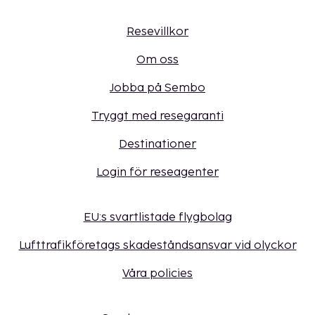
Resevillkor
Om oss
Jobba på Sembo
Tryggt med resegaranti
Destinationer
Login för reseagenter
EU:s svartlistade flygbolag
Lufttrafikföretags skadeståndsansvar vid olyckor
Våra policies