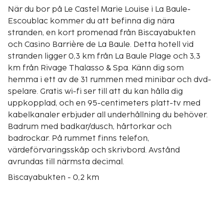
När du bor på Le Castel Marie Louise i La Baule-
Escoublac kommer du att befinna dig nära
stranden, en kort promenad från Biscayabukten
och Casino Barrière de La Baule. Detta hotell vid
stranden ligger 0,3 km från La Baule Plage och 3,3
km från Rivage Thalasso & Spa. Känn dig som
hemma i ett av de 31 rummen med minibar och dvd-
spelare. Gratis wi-fi ser till att du kan hålla dig
uppkopplad, och en 95-centimeters platt-tv med
kabelkanaler erbjuder all underhållning du behöver.
Badrum med badkar/dusch, hårtorkar och
badrockar. På rummet finns telefon,
värdeförvaringsskåp och skrivbord. Avstånd
avrundas till närmsta decimal.
Biscayabukten - 0,2 km
Casino Barrière de La Baule - 0,2 km
Atlantia - Le Palais des Congres de La Baule - 0,3 km
La Baule Plage - 0,4 km