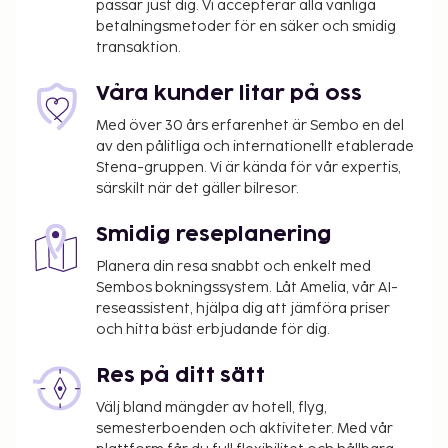
passar just dig. Vi accepterar alla vanliga
konferensrum och mötesrum. Gäster har tillgång till
betalningsmetoder för en säker och smidig
hämtning vid järnvägsstationen mot en avgift och
transaktion.
parkering (avgift tillkommer) finns tillgänglig på
plats. Här får du tillgång tilll hyrcyklar och kan njuta
Våra kunder litar på oss
av utsikten från terrassen och trädgården. Boendet
Med över 30 års erfarenhet är Sembo en del
har även gratis wi-fi, conciergetjänster och
av den pålitliga och internationellt etablerade
bankettsal. Du kan äta gott och beundra utsikten
Stena-gruppen. Vi är kända för vår expertis,
över trädgården på La Table du Castel, en
särskilt när det gäller bilresor.
restaurang som specialiserar sig på franska köket,
eller ta det lugnt på rummet med rumsservice
Smidig reseplanering
dygnet runt. Släck törsten med din favoritdrink i
Planera din resa snabbt och enkelt med
boendets bar. Kontinental frukost serveras dagligen
Sembos bokningssystem. Låt Amelia, vår AI-
mot en avgift från 07.00 till 10.30. Detta boende har
reseassistent, hjälpa dig att jämföra priser
fått sin officiella stjärngradering från Frankrikes
och hitta bäst erbjudande för dig.
Turistutvecklingsbyrå, ATOUT France.
Res på ditt sätt
Du kommer att ombes att betala följande avgifter
på boendet – avgifterna kan inkludera tillämpliga
Välj bland mängder av hotell, flyg,
skatter:
semesterboenden och aktiviteter. Med vår