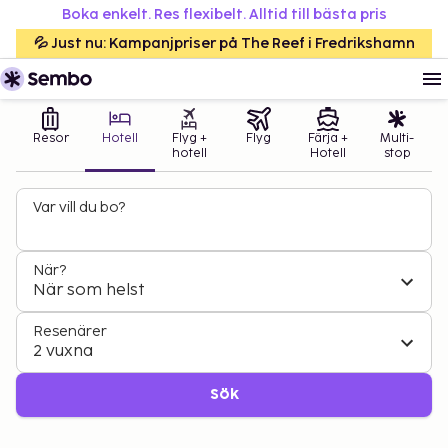
Boka enkelt. Res flexibelt. Alltid till bästa pris
💦 Just nu: Kampanjpriser på The Reef i Fredrikshamn
Resor
Hotell
Flyg +
Flyg
Färja +
Multi-
hotell
Hotell
stop
Var vill du bo?
När?
När som helst
Resenärer
2 vuxna
Sök