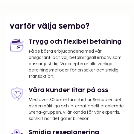
Parkering (avgift tillkommer) erbjuds på plats. Få
tillgång till utomhuspool och gratis wi-fi.
Du kommer att ombes att betala följande avgifter
på boendet – avgifterna kan inkludera tillämpliga
Varför välja Sembo?
skatter:
Deposition för skador: EUR 300.0 per vistelse
Trygg och flexibel betalning
Stadsskatt: 5.28 EUR per person per natt
Få de bästa erbjudandena med vår
prisgaranti och välj betalningsalternativ som
Vi har listat alla tilläggsavgifter som boendet har
passar just dig. Vi accepterar alla vanliga
upplyst oss om.
betalningsmetoder för en säker och smidig
transaktion.
Parkeringsavgift: EUR 9.5 per natt
Avgift för husdjur: EUR 10.0 per husdjur per natt
Våra kunder litar på oss
Inga avgifter tas ut för assistanshundar
Med över 30 års erfarenhet är Sembo en del
Det är möjligt att listan ovan inte är fullständig,
av den pålitliga och internationellt etablerade
samt att avgifter och depositioner inte inkluderar
Stena-gruppen. Vi är kända för vår expertis,
skatt. Observera att dessa kan komma att ändras.
särskilt när det gäller bilresor.
Kontanttransaktioner på boendet kan inte
Smidig reseplanering