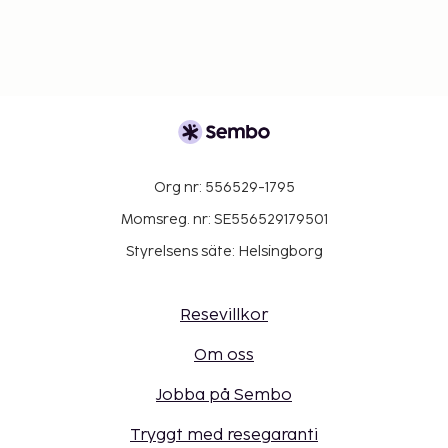
Org nr: 556529-1795
Momsreg. nr: SE556529179501
Styrelsens säte: Helsingborg
Resevillkor
Om oss
Jobba på Sembo
Tryggt med resegaranti