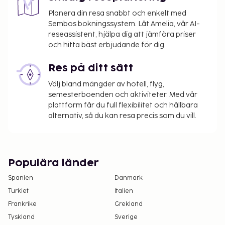
överstiga EUR 1000, på grund av statliga
bestämmelser. Du kan få mer information
Planera din resa snabbt och enkelt med
Sembos bokningssystem. Låt Amelia, vår AI-
genom att kontakta boendet med
reseassistent, hjälpa dig att jämföra priser
kontaktinformationen i bokningsbekräftelsen.
och hitta bäst erbjudande för dig.
Res på ditt sätt
Välj bland mängder av hotell, flyg,
semesterboenden och aktiviteter. Med vår
plattform får du full flexibilitet och hållbara
alternativ, så du kan resa precis som du vill.
Populära länder
Spanien
Danmark
Turkiet
Italien
Frankrike
Grekland
Tyskland
Sverige