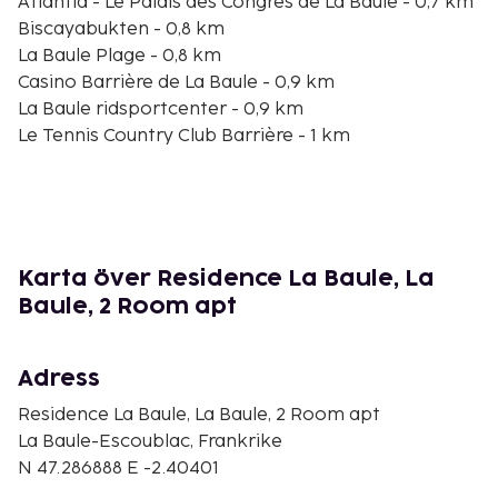
Atlantia - Le Palais des Congres de La Baule - 0,7 km
Biscayabukten - 0,8 km
La Baule Plage - 0,8 km
Casino Barrière de La Baule - 0,9 km
La Baule ridsportcenter - 0,9 km
Le Tennis Country Club Barrière - 1 km
Notre-Dame de La Baule - 1 km
Esplanade Benoît - 1,1 km
Espace Culturel Chapelle Sainte-Anne - 1,4 km
Le Manège de Mickey - 1,4 km
Aquabaule - 2,4 km
Karta över Residence La Baule, La
Magic Mickey Carousel - 2,7 km
Baule, 2 Room apt
Nau strand - 3 km
Rivage Thalasso & Spa - 3 km
La Baule La Cave - 3,2 km
Adress
Närmaste flygplatser är:
Residence La Baule, La Baule, 2 Room apt
Saint-Nazaire (SNR-Montoir) - 28,6 km
La Baule-Escoublac, Frankrike
Nantes (NTE-Nantes - Atlantique) - 82 km
N 47.286888 E -2.40401