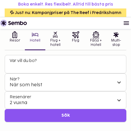
Boka enkelt. Res flexibelt. Alltid till bästa pris
💦 Just nu: Kampanjpriser på The Reef i Fredrikshamn
Resor
Hotell
Flyg +
Flyg
Färja +
Multi-
hotell
Hotell
stop
Var vill du bo?
När?
När som helst
Resenärer
2 vuxna
Sök