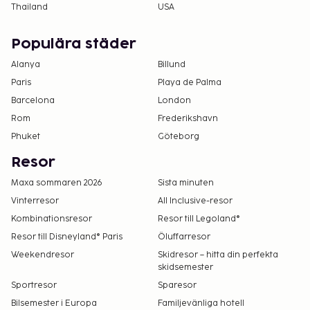
Thailand
USA
Populära städer
Alanya
Billund
Paris
Playa de Palma
Barcelona
London
Rom
Frederikshavn
Phuket
Göteborg
Resor
Maxa sommaren 2026
Sista minuten
Vinterresor
All Inclusive-resor
Kombinationsresor
Resor till Legoland®
Resor till Disneyland® Paris
Öluffarresor
Weekendresor
Skidresor – hitta din perfekta
skidsemester
Sportresor
Sparesor
Bilsemester i Europa
Familjevänliga hotell