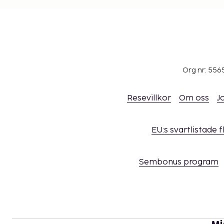
Org nr: 556
Resevillkor
Om oss
J
EU:s svartlistade 
Sembonus program