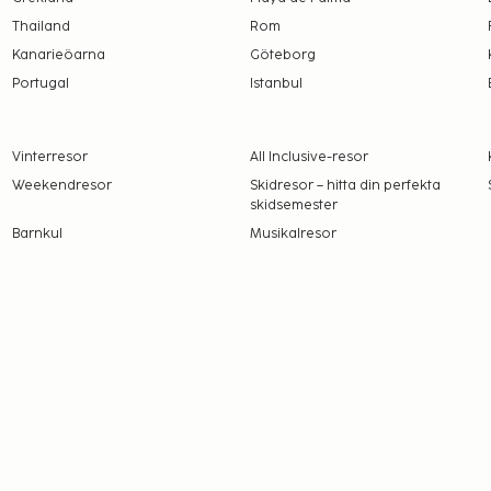
t dessa kan komma att
Thailand
Rom
Kanarieöarna
Göteborg
Portugal
Istanbul
Vinterresor
All Inclusive-resor
Weekendresor
Skidresor – hitta din perfekta
skidsemester
Barnkul
Musikalresor