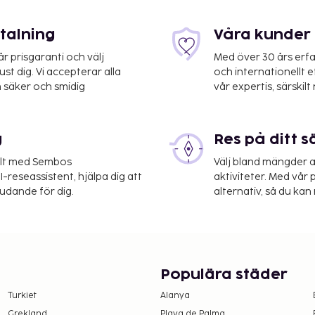
etalning
Våra kunder 
 prisgaranti och välj
Med över 30 års erfa
st dig. Vi accepterar alla
och internationellt 
 säker och smidig
vår expertis, särskilt 
g
Res på ditt s
elt med Sembos
Välj bland mängder a
-reseassistent, hjälpa dig att
aktiviteter. Med vår p
r på boendet –
judande för dig.
alternativ, så du kan 
 upplyst oss om.
Populära städer
Turkiet
Alanya
amt att avgifter och
Grekland
Playa de Palma