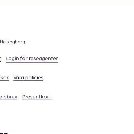
 Helsingborg
r
Login för reseagenter
ckor
Våra policies
hetsbrev
Presentkort