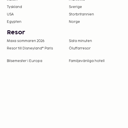
depositioner inte inkluderar skatt. Observera at
ändras.
Tyskland
Sverige
USA
Storbritannien
Egypten
Norge
Resor
Maxa sommaren 2026
Sista minuten
Resor till Disneyland® Paris
Öluffarresor
Bilsemester i Europa
Familjevänliga hotell