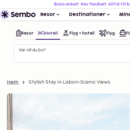
Boka enkelt. Res flexibelt. Alltid till 
Resor
Destinationer
Min
Resor
Hotell
Flyg + hotell
Flyg
Fä
Var vill du bo?
Hem
Stylish Stay in Lisbon-Scenic Views