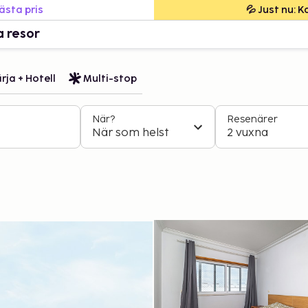
bästa pris
💦 Just nu: 
a resor
rja + Hotell
Multi-stop
När?
Resenärer
När som helst
2 vuxna