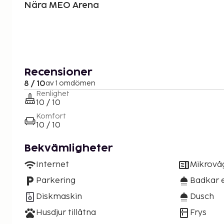
Nära MEO Arena
Recensioner
8 / 10
av 1 omdömen
Renlighet
10 / 10
Komfort
10 / 10
Bekvämligheter
Internet
Mikrovå
Parkering
Badkar e
Diskmaskin
Dusch
Husdjur tillåtna
Frys