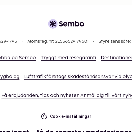
529-1795
Momsreg. nr: SE556529179501
Styrelsens säte:
obba på Sembo
Tryggt med resegaranti
Destinatione
flygbolag
Lufttrafikföretags skadeståndsansvar vid oly
Få erbjudanden, tips och nyheter. Anmäl dig till vårt ny
Cookie-inställningar