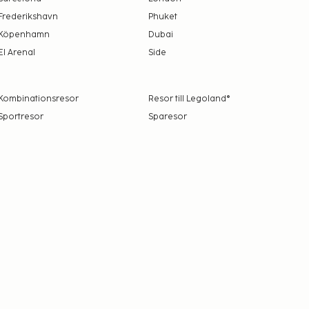
Frederikshavn
Phuket
Köpenhamn
Dubai
El Arenal
Side
Kombinationsresor
Resor till Legoland®
Sportresor
Sparesor