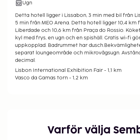
Ugn
Detta hotell ligger i Lissabon, 3 min med bil från
5 min från MEO Arena. Detta hotell ligger 10,4 km från Avenida da
Liberdade och 10,6 km från Praça do Rossio. Köket
kyl med frys, en ugn och en spishäll. Gratis wi-fi gö
uppkopplad. Badrummet har dusch.Bekvämligheter
separat loungeområde och mikrovågsugn. Avstånd 
decimal.
Lisbon International Exhibition Fair - 1,1 km
Vasco da Gamas torn - 1,2 km
Telecabine Lisbon linbana - 1,2 km
Vasco da Gama shoppingcenter - 1,4 km
Internationella utställningscentret i Lissabon - 1,
MEO Arena - 1,8 km
Lisbon Casino - 2 km
Telecabine Lisboa - 2,2 km
Varför välja Sem
Vasco da Gama-bron - 2,5 km
Lissabons Oceanarium - 2,6 km