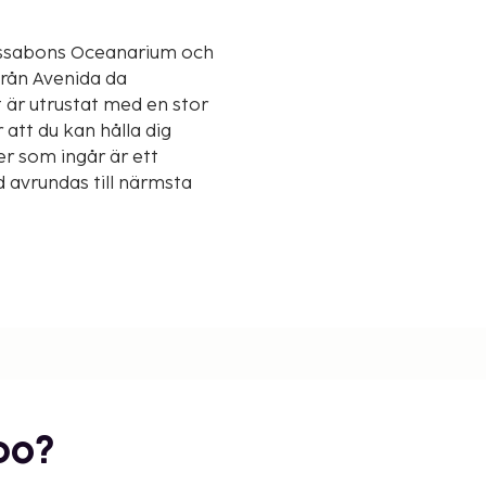
 Lissabons Oceanarium och
 är utrustat med en stor
r att du kan hålla dig
 som ingår är ett
avrundas till närmsta
5 km
bo?