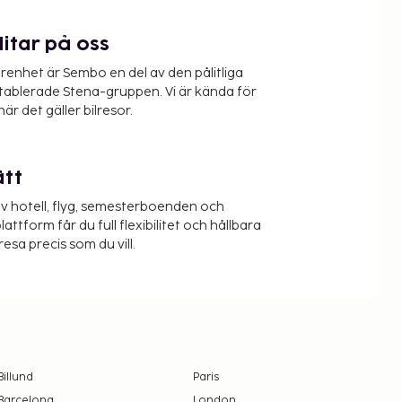
litar på oss
renhet är Sembo en del av den pålitliga
etablerade Stena-gruppen. Vi är kända för
när det gäller bilresor.
ätt
v hotell, flyg, semesterboenden och
lattform får du full flexibilitet och hållbara
resa precis som du vill.
Billund
Paris
Barcelona
London