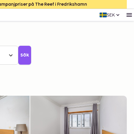
Kampanjpriser på The Reef i Fredrikshamn
SEK
Sök