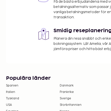
Få de bästa erbjudandena med vår
Orly Airport (ORY) - 14,8 km
betalningsalternativ som passar ju
Roissy - Charles de Gaulle Airport (CDG) - 43,3 km
vanliga betalningsmetoder för en
Paris (BVA-Beauvais) - 94,4 km
transaktion.
Paris (XCR-Chalons-Vatry) - 216,4 km
Smidig reseplanerin
Avgiftsfri parkering erbjuds på plats.
Planera din resa snabbt och enk
Du kommer att ombes att betala följande avgifte
bokningssystem. Låt Amelia, vår AI
avgifterna kan inkludera tillämpliga skatter:
jämföra priser och hitta bäst erb
En stats-/lokalskatt på 16.25 procent tas ut
Elavgift: EUR 0.38 per kilowattimme, per viste
Vi har listat alla tilläggsavgifter som boendet har
Avgift för lakan: 21.27 EUR per säng per vistels
Populära länder
ta med egna lakan)
Spanien
Danmark
Italien
Frankrike
Det är möjligt att listan ovan inte är fullständig, s
depositioner inte inkluderar skatt. Observera at
Tyskland
Sverige
ändras.
USA
Storbritannien