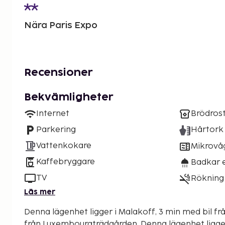
Nära Paris Expo
Recensioner
Bekvämligheter
Internet
Brödros
Parkering
Hårtork
Vattenkokare
Mikrovå
Kaffebryggare
Badkar e
TV
Rökning 
Läs mer
Denna lägenhet ligger i Malakoff, 3 min med bil fr
från Luxembourgträdgården. Denna lägenhet ligger 6,3 km från