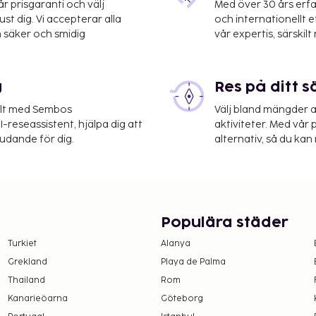
 prisgaranti och välj
Med över 30 års erfa
st dig. Vi accepterar alla
och internationellt 
 säker och smidig
vår expertis, särskilt 
g
Res på ditt s
elt med Sembos
Välj bland mängder a
r på boendet –
-reseassistent, hjälpa dig att
aktiviteter. Med vår p
judande för dig.
alternativ, så du kan 
lse
 upplyst oss om.
e (alternativt kan gäster
Populära städer
Turkiet
Alanya
Grekland
Playa de Palma
amt att avgifter och
t dessa kan komma att
Thailand
Rom
Kanarieöarna
Göteborg