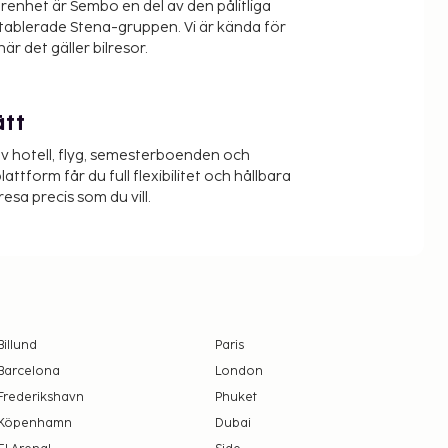
renhet är Sembo en del av den pålitliga
etablerade Stena-gruppen. Vi är kända för
när det gäller bilresor.
ätt
v hotell, flyg, semesterboenden och
lattform får du full flexibilitet och hållbara
resa precis som du vill.
Billund
Paris
Barcelona
London
Frederikshavn
Phuket
Köpenhamn
Dubai