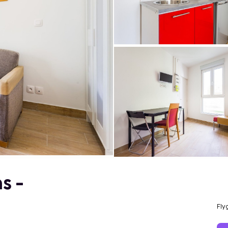
s -
Fly