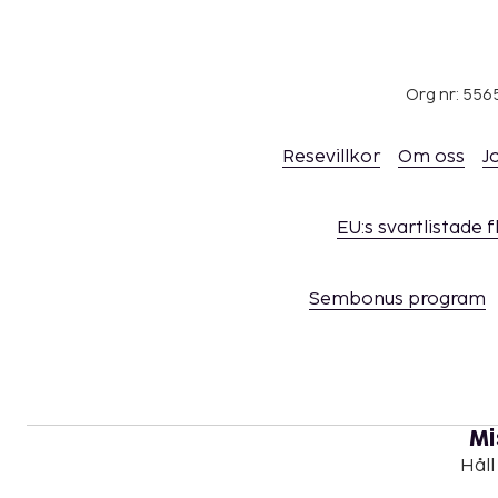
Org nr: 556
Resevillkor
Om oss
J
EU:s svartlistade 
Sembonus program
Mi
Håll