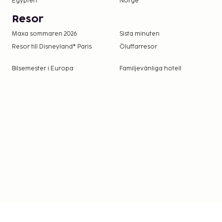
Egypten
Norge
Kontanttransaktioner på boendet kan inte öv
grund av statliga bestämmelser. Du kan få m
Resor
kontakta boendet med kontaktinformationen 
Maxa sommaren 2026
Sista minuten
Resor till Disneyland® Paris
Öluffarresor
Bilsemester i Europa
Familjevänliga hotell