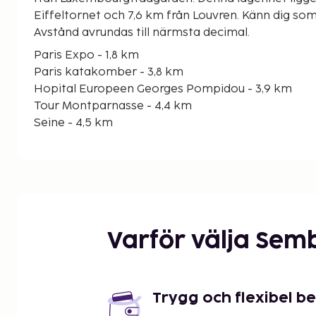
Eiffeltornet och 7,6 km från Louvren. Känn dig s
Avstånd avrundas till närmsta decimal.
Paris Expo - 1,8 km
Paris katakomber - 3,8 km
Hopital Europeen Georges Pompidou - 3,9 km
Tour Montparnasse - 4,4 km
Seine - 4,5 km
Luxembourgträdgården - 5 km
UNESCO:s högkvarter - 5,2 km
Champ de Mars - 5,4 km
Le Bon Marche - 5,5 km
Les Invalides - 5,7 km
Rodin-museet - 5,7 km
Varför välja Sem
Pont de Bir-Hakeim - 5,8 km
Rue Cler - 5,8 km
Gustave Roussy - 5,9 km
Saint-Germain-des-Pres kloster - 5,9 km
Trygg och flexibel b
Närmaste flygplatser är: