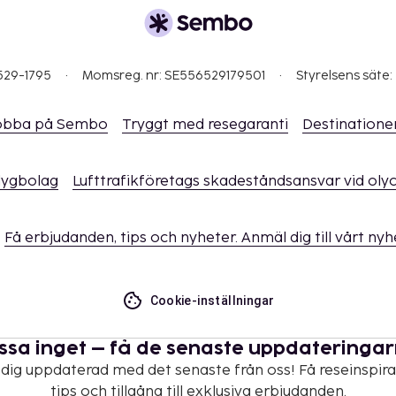
529-1795
Momsreg. nr: SE556529179501
Styrelsens säte:
obba på Sembo
Tryggt med resegaranti
Destinatione
flygbolag
Lufttrafikföretags skadeståndsansvar vid oly
Få erbjudanden, tips och nyheter. Anmäl dig till vårt ny
Cookie-inställningar
ssa inget – få de senaste uppdateringa
 dig uppdaterad med det senaste från oss! Få reseinspira
tips och tillgång till exklusiva erbjudanden.