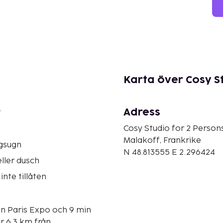
Karta över Cosy St
Adress
t
Cosy Studio for 2 Person
Malakoff, Frankrike
gsugn
N 48.813555 E 2.296424
ller dusch
inte tillåten
ån Paris Expo och 9 min