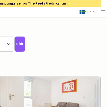
Kampanjpriser på The Reef i Fredrikshamn
SEK
Sök