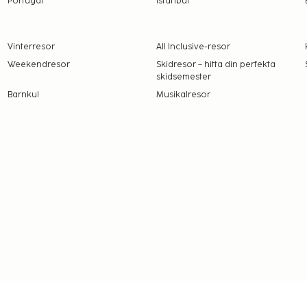
Portugal
Istanbul
erstiga EUR 1000, på
er information genom att
i bokningsbekräftelsen.
Vinterresor
All Inclusive-resor
Weekendresor
Skidresor – hitta din perfekta
skidsemester
Barnkul
Musikalresor