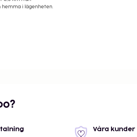
om hemma i lägenheten.
bo?
etalning
Våra kunder 