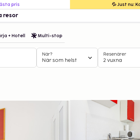
bästa pris
💦 Just nu: 
a resor
rja + Hotell
Multi-stop
När?
Resenärer
När som helst
2 vuxna