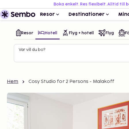
Boka enkelt. Res flexibelt. Alltid till 
Resor
Destinationer
Min
Resor
Hotell
Flyg + hotell
Flyg
Fä
Var vill du bo?
Hem
Cosy Studio for 2 Persons - Malakoff