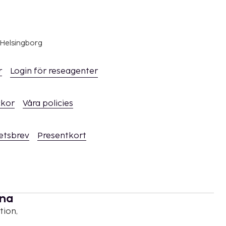
 Helsingborg
r
Login för reseagenter
ckor
Våra policies
hetsbrev
Presentkort
rna
tion,