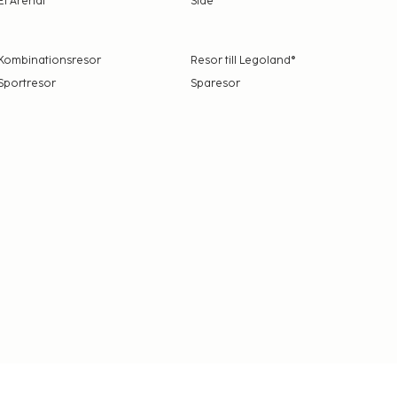
El Arenal
Side
Kombinationsresor
Resor till Legoland®
Sportresor
Sparesor