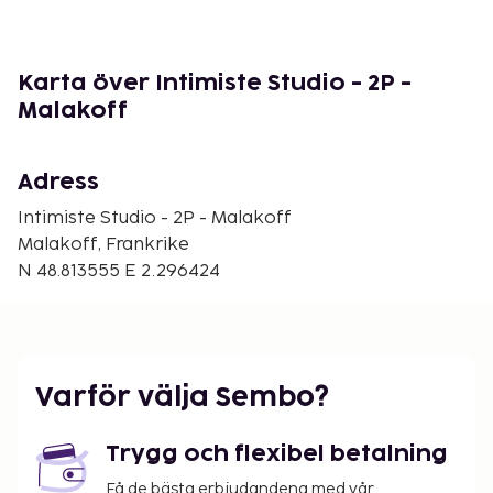
Saint-Sulpice kyrka - 5,8 km
Rue Cler - 5,8 km
Gustave Roussy - 5,9 km
Karta över Intimiste Studio - 2P -
Närmaste flygplatser är:
Malakoff
Orly Airport (ORY) - 14,8 km
Roissy - Charles de Gaulle Airport (CDG) - 43,3 km
Adress
Paris (BVA-Beauvais) - 94,4 km
Paris (XCR-Chalons-Vatry) - 216,4 km
Intimiste Studio - 2P - Malakoff
Malakoff, Frankrike
Avgiftsfri parkering erbjuds på plats.
N 48.813555 E 2.296424
Du kommer att ombes att betala följande avgifter
på boendet – avgifterna kan inkludera tillämpliga
skatter:
En stats-/lokalskatt på 16.25 procent tas ut
Varför välja Sembo?
Elavgift: EUR 0.38 per kilowattimme, per
vistelse
Trygg och flexibel betalning
Vi har listat alla tilläggsavgifter som boendet har
Få de bästa erbjudandena med vår