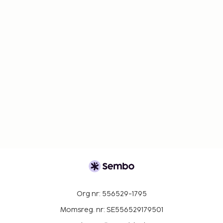
Org nr: 556529-1795
Momsreg. nr: SE556529179501