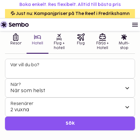
Boka enkelt. Res flexibelt. Alltid till bästa pris
💦 Just nu: Kampanjpriser på The Reef i Fredrikshamn
Resor
Hotell
Flyg +
Flyg
Färja +
Multi-
hotell
Hotell
stop
Var vill du bo?
När?
När som helst
Resenärer
2 vuxna
Sök