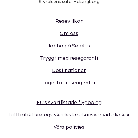
Styrelsens säte: Helsingborg
Resevillkor
Om oss
Jobba på Sembo
Tryggt med resegaranti
Destinationer
Login för reseagenter
EU:s svartlistade flygbolag
Lufttrafikföretags skadeståndsansvar vid olyckor
Våra policies