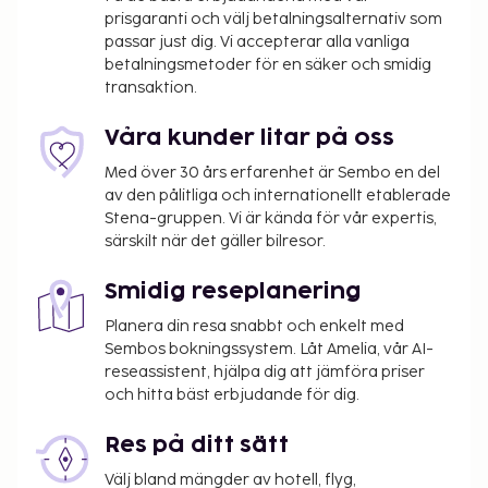
upplyst oss om.
prisgaranti och välj betalningsalternativ som
Avgift för lakan: 21.27 EUR per säng per vistelse
passar just dig. Vi accepterar alla vanliga
(alternativt kan gäster ta med egna lakan)
betalningsmetoder för en säker och smidig
transaktion.
Det är möjligt att listan ovan inte är fullständig,
samt att avgifter och depositioner inte inkluderar
Våra kunder litar på oss
skatt. Observera att dessa kan komma att ändras.
Med över 30 års erfarenhet är Sembo en del
Kontanttransaktioner på boendet kan inte
av den pålitliga och internationellt etablerade
Stena-gruppen. Vi är kända för vår expertis,
överstiga EUR 1000, på grund av statliga
särskilt när det gäller bilresor.
bestämmelser. Du kan få mer information
genom att kontakta boendet med
Smidig reseplanering
kontaktinformationen i bokningsbekräftelsen.
Planera din resa snabbt och enkelt med
Sembos bokningssystem. Låt Amelia, vår AI-
reseassistent, hjälpa dig att jämföra priser
och hitta bäst erbjudande för dig.
Res på ditt sätt
Välj bland mängder av hotell, flyg,