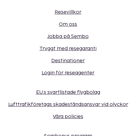
Resevillkor
Om oss
Jobba på Sembo
Tryggt med resegaranti
Destinationer
Login för reseagenter
EU:s svartlistade flygbolag
Lufttrafikföretags skadeståndsansvar vid olyckor
Våra policies