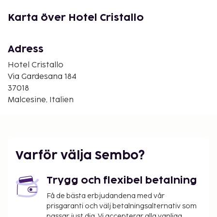
Hotellets personal ger gärna råd om all
underhållning, evenemang, utflykter och shower i
Karta över Hotel Cristallo
Malcesine och dess omgivningar. På hotellet finns
ett litet Spa och möjlighet att hyra cyklar.
Adress
Så här bor du
Hotel Cristallo
Via Gardesana 184
Luftkonditionering, kassafack (€ 1,60/dag), sat-tv,
37018
telefon, Internet, minibar, hårtork, bad/dusch och
Malcesine, Italien
wc.
Byggnadens faciliteter
Reception, restaurang, utomhuspool, solstolar, spa
(mot avgift), bar, parkering.
Varför välja Sembo?
Tillval
Trygg och flexibel betalning
Barnsäng förbokas, gratis.
Få de bästa erbjudandena med vår
Annat
prisgaranti och välj betalningsalternativ som
passar just dig. Vi accepterar alla vanliga