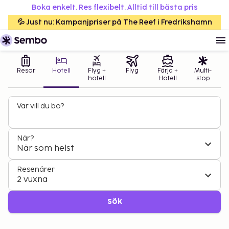
Boka enkelt. Res flexibelt. Alltid till bästa pris
💦 Just nu: Kampanjpriser på The Reef i Fredrikshamn
Resor
Hotell
Flyg +
Flyg
Färja +
Multi-
hotell
Hotell
stop
Var vill du bo?
När?
När som helst
Resenärer
2 vuxna
Sök