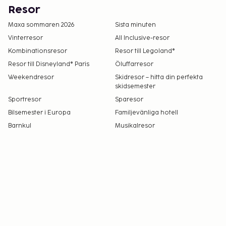
Resor
Maxa sommaren 2026
Sista minuten
Vinterresor
All Inclusive-resor
Kombinationsresor
Resor till Legoland®
Resor till Disneyland® Paris
Öluffarresor
Weekendresor
Skidresor – hitta din perfekta
skidsemester
Sportresor
Sparesor
Bilsemester i Europa
Familjevänliga hotell
Barnkul
Musikalresor