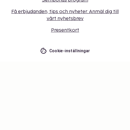
Sembonus program
Få erbjudanden, tips och nyheter. Anmäl dig till
vårt nyhetsbrev
Presentkort
Cookie-inställningar
Missa inget – få de senaste
uppdateringarna
Håll dig uppdaterad med det senaste från oss! Få
reseinspiration, tips och tillgång till exklusiva
erbjudanden.
Prenumerera