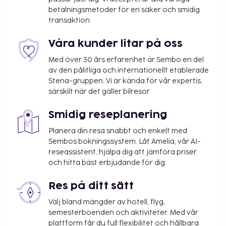
Turistskatt/miljöavgift betalas på plats.
betalningsmetoder för en säker och smidig
5 våningar, hiss.
transaktion.
Ankomst
Våra kunder litar på oss
Incheckningstid: 14:00 - 20:00, utcheckningstid:
Med över 30 års erfarenhet är Sembo en del
10:00.
av den pålitliga och internationellt etablerade
Stena-gruppen. Vi är kända för vår expertis,
särskilt när det gäller bilresor.
Smidig reseplanering
Planera din resa snabbt och enkelt med
Sembos bokningssystem. Låt Amelia, vår AI-
reseassistent, hjälpa dig att jämföra priser
och hitta bäst erbjudande för dig.
Res på ditt sätt
Välj bland mängder av hotell, flyg,
semesterboenden och aktiviteter. Med vår
plattform får du full flexibilitet och hållbara