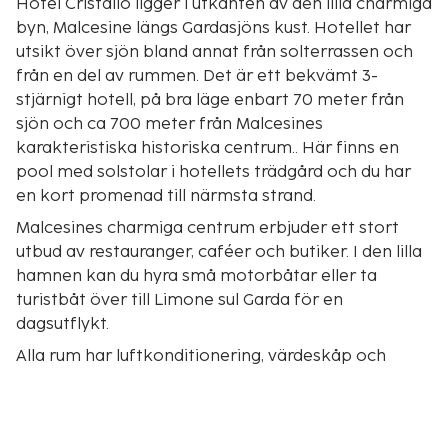
Hotel Cristallo ligger i utkanten av den lilla charmiga
byn, Malcesine längs Gardasjöns kust. Hotellet har
utsikt över sjön bland annat från solterrassen och
från en del av rummen. Det är ett bekvämt 3-
stjärnigt hotell, på bra läge enbart 70 meter från
sjön och ca 700 meter från Malcesines
karakteristiska historiska centrum.. Här finns en
pool med solstolar i hotellets trädgård och du har
en kort promenad till närmsta strand.
Malcesines charmiga centrum erbjuder ett stort
utbud av restauranger, caféer och butiker. I den lilla
hamnen kan du hyra små motorbåtar eller ta
turistbåt över till Limone sul Garda för en
dagsutflykt.
Alla rum har luftkonditionering, värdeskåp och
satellit-TV samt gratis badprodukter och hårtork.
Hotellets restaurang serverar en bra frukostbuffé
samt italiensk mat och lokala och nationella viner.