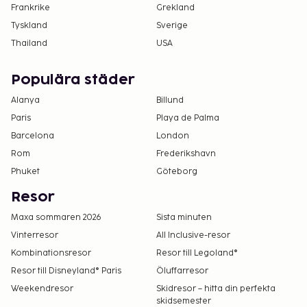
Frankrike
Grekland
Tyskland
Sverige
Thailand
USA
Populära städer
Alanya
Billund
Paris
Playa de Palma
Barcelona
London
Rom
Frederikshavn
Phuket
Göteborg
Resor
Maxa sommaren 2026
Sista minuten
Vinterresor
All Inclusive-resor
Kombinationsresor
Resor till Legoland®
Resor till Disneyland® Paris
Öluffarresor
Weekendresor
Skidresor – hitta din perfekta
skidsemester