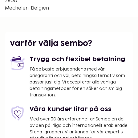
Närmaste flygplatser är:
2800
Bryssels flygplats (BRU) - 21,3 km
Mechelen, Belgien
Antwerpen (ANR-Antwerp Intl.) - 28,1 km
Rekommenderad flygplats för Hotel Muske Pitter
är Bryssels flygplats (BRU).
Receptionen är endast bemannad under vissa tider.
Varför välja Sembo?
Här erbjuds en gratis kontinental frukost dagligen
mellan 07.30 och 09.30.
Trygg och flexibel betalning
Du kommer att ombes att betala följande avgifter
Få de bästa erbjudandena med vår
på boendet – avgifterna kan inkludera tillämpliga
prisgaranti och välj betalningsalternativ som
skatter:
passar just dig. Vi accepterar alla vanliga
betalningsmetoder för en säker och smidig
Stadsskatt: 7.73 EUR per rum per natt
transaktion.
Vi har listat alla tilläggsavgifter som boendet har
Våra kunder litar på oss
upplyst oss om.
Med över 30 års erfarenhet är Sembo en del
av den pålitliga och internationellt etablerade
Stena-gruppen. Vi är kända för vår expertis,