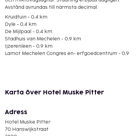
och mikrovågsugnar. Städning erbjuds dagligen.
Avstånd avrundas till närmsta decimal.
Kruidtuin - 0,4 km
Dyle - 0,4 km
De Mijlpaal - 0,4 km
Stadhuis van Mechelen - 0,9 km
Ijzerenleen - 0,9 km
Lamot Mechelen Congres en- erfgoedcentrum - 0,9
km
Fiskmarknaden - 0,9 km
Grand Place-torget - 0,9 km
Stadttheater Mechelen - 1 km
Hallepoort - 1 km
Karta över Hotel Muske Pitter
Margareta av Österrikes palats - 1 km
Justitiehuis te Mechelen - 1 km
Sint-Romboutskathedraal - 1 km
Adress
Opsinjoorke-statyn - 1,1 km
Hotel Muske Pitter
Keizerstraat - 1,1 km
70 Hanswijkstraat