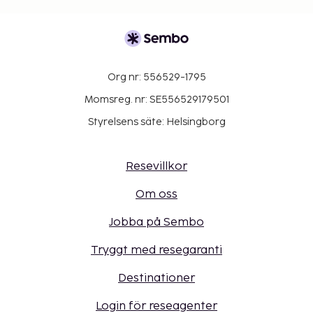
Org nr: 556529-1795
Momsreg. nr: SE556529179501
Styrelsens säte: Helsingborg
Resevillkor
Om oss
Jobba på Sembo
Tryggt med resegaranti
Destinationer
Login för reseagenter