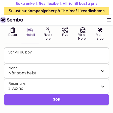
Boka enkelt. Res flexibelt. Alltid till bästa pris
💦 Just nu: Kampanjpriser på The Reef i Fredrikshamn
Resor
Hotell
Flyg +
Flyg
Färja +
Multi-
hotell
Hotell
stop
Var vill du bo?
När?
När som helst
Resenärer
2 vuxna
Sök