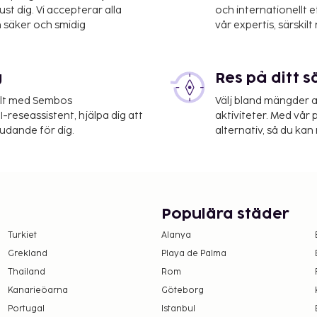
st dig. Vi accepterar alla
och internationellt 
 säker och smidig
vår expertis, särskilt 
g
Res på ditt s
lorca (PMI) - 64,9 km
elt med Sembos
Välj bland mängder a
tjänster, reception (öppen
-reseassistent, hjälpa dig att
aktiviteter. Med vår p
r tur/retur erbjuds mot en
judande för dig.
alternativ, så du kan 
 ett besök på deras spa,
dlingar och
 annat 2 inomhus- och 4
wi-fi, conciergetjänster
tell erbjuder all
Populära städer
dryck på deras
Turkiet
Alanya
auranger för särskilda,
Grekland
Playa de Palma
r.
Thailand
Rom
v med din favoritdrink i
Kanarieöarna
Göteborg
eras dagligen mot en
Portugal
Istanbul