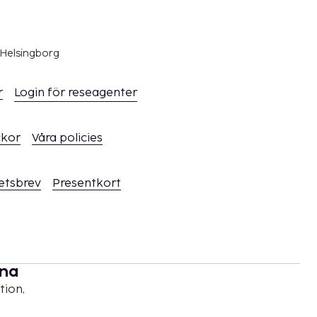
 Helsingborg
r
Login för reseagenter
ckor
Våra policies
hetsbrev
Presentkort
rna
tion,