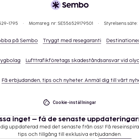
t i mån av tillgång)
amt att avgifter och
529-1795
Momsreg. nr: SE556529179501
Styrelsens säte:
t dessa kan komma att
obba på Sembo
Tryggt med resegaranti
Destinatione
erstiga EUR 1000, på
er information genom att
i bokningsbekräftelsen.
flygbolag
Lufttrafikföretags skadeståndsansvar vid oly
ingar kan göras genom
nkomsten med
Få erbjudanden, tips och nyheter. Anmäl dig till vårt ny
r utökad rengöring.
Cookie-inställningar
ssa inget – få de senaste uppdateringa
 dig uppdaterad med det senaste från oss! Få reseinspira
tips och tillgång till exklusiva erbjudanden.