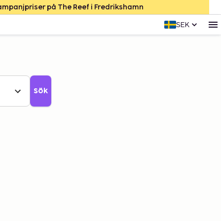
Kampanjpriser på The Reef i Fredrikshamn
SEK
Sök