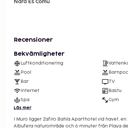
Nära Es Comú
Recensioner
Bekvämligheter
Luftkonditionering
Vattenk
Pool
Barnpoo
Bar
TV
Internet
Bastu
Spa
Gym
Läs mer
I Muro ligger Zafiro Bahía Aparthotel vid havet, en 
Albufera naturområde och 6 minuter från Playa de Muro