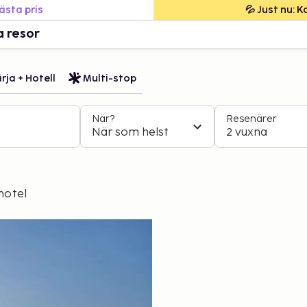
bästa pris
💦 Just nu: 
a resor
rja + Hotell
Multi-stop
När?
Resenärer
När som helst
2 vuxna
hotel