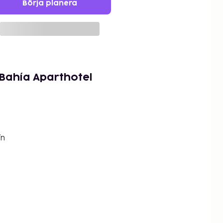
Börja planera
 Bahía Aparthotel
/n