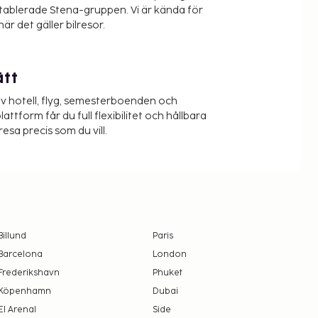
etablerade Stena-gruppen. Vi är kända för
när det gäller bilresor.
ätt
v hotell, flyg, semesterboenden och
lattform får du full flexibilitet och hållbara
resa precis som du vill.
Billund
Paris
Barcelona
London
Frederikshavn
Phuket
Köpenhamn
Dubai
El Arenal
Side