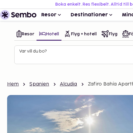
Boka enkelt. Res flexibelt. Alltid till 
Resor
Destinationer
Min
Resor
Hotell
Flyg + hotell
Flyg
Fä
Var vill du bo?
Hem
Spanien
Alcudia
Zafiro Bahía Apart