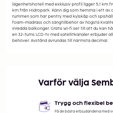
lägenhetshotell med exklusiv profil ligger 5,1 km f
km från Hidropark. Känn dig som hemma i ett av d
rummen som har pentry med kylskåp och spishäl
foam-madrass och sängtillbehör av högsta kvalit
inredda balkonger. Gratis wi-fi ser till att du kan 
en 32-tums LCD-tv med satellitkanaler erbjuder all
behöver. Avstånd avrundas till närmsta decimal.
Playa de Muro - 0,6 km
Es Comú - 0,9 km
Albufera naturområde - 2,8 km
Playa de Can Picafort - 3,4 km
Platja dels Francesos - 3,7 km
Alcudia strand - 4,9 km
Varför välja Sem
Finca Pública de Son Real - 4,7 km
Cova de Sant Martí - 5,7 km
Karting Can Picafort - 6,3 km
Hidropark - 6,9 km
Trygg och flexibel b
Playa de Son Bauló - 7,1 km
Få de bästa erbjudandena med vår