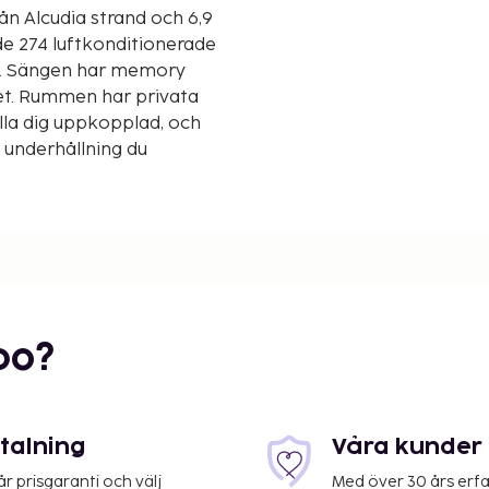
rån Alcudia strand och 6,9
e 274 luftkonditionerade
l. Sängen har memory
et. Rummen har privata
hålla dig uppkopplad, och
 underhållning du
bo?
etalning
Våra kunder 
 prisgaranti och välj
Med över 30 års erfa