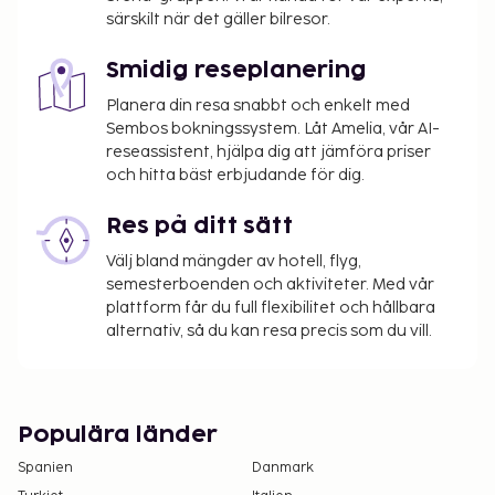
natt för gäster från 12 till 17 år. Skatten gäller
särskilt när det gäller bilresor.
inte barn under 12 år of age.
Stadsskatt: Från 1 april till 30 september, EUR
Smidig reseplanering
2.50 per person per natt för vuxna. EUR 1.25 per
natt för gäster från 12 till 17 år. Skatten gäller
Planera din resa snabbt och enkelt med
Sembos bokningssystem. Låt Amelia, vår AI-
inte barn under 12 år.
reseassistent, hjälpa dig att jämföra priser
och hitta bäst erbjudande för dig.
Vi har listat alla tilläggsavgifter som boendet har
upplyst oss om.
Res på ditt sätt
Boendet rengörs av städpersonal.
Välj bland mängder av hotell, flyg,
semesterboenden och aktiviteter. Med vår
plattform får du full flexibilitet och hållbara
alternativ, så du kan resa precis som du vill.
Populära länder
Spanien
Danmark