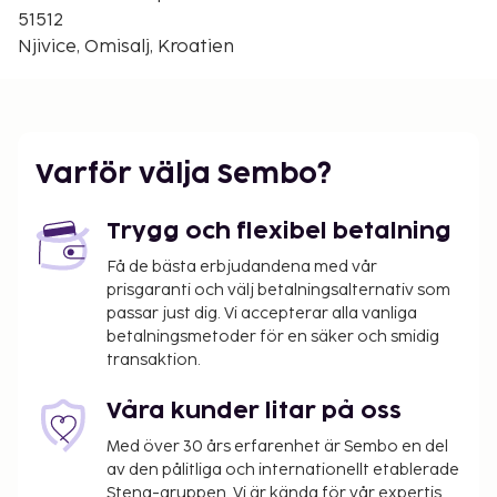
Rijeka (RJK) - 11,7 km
51512
Pula (PUY) - 138,7 km
Njivice, Omisalj, Kroatien
Zagreb (ZAG) - 172 km
Avgiftsfri parkering erbjuds på plats. Njut av
utsikten från deras terrassen och dra nytta av deras
gratis wi-fi och utomhusgrill.
Varför välja Sembo?
Du kommer att ombes att betala följande avgifter
på boendet – avgifterna kan inkludera tillämpliga
Trygg och flexibel betalning
skatter:
Få de bästa erbjudandena med vår
En stadsskatt tas ut av staden och betalas på
prisgaranti och välj betalningsalternativ som
boendet. Skatten är säsongsbunden och gäller
passar just dig. Vi accepterar alla vanliga
inte alltid året om. Undantag från skatten kan
betalningsmetoder för en säker och smidig
transaktion.
finnas. Kontakta boendet med hjälp av
uppgifterna i bokningsbekräftelsen för mer
Våra kunder litar på oss
information.
Stadsskatt: Från 1 oktober till 31 mars, EUR 1.80
Med över 30 års erfarenhet är Sembo en del
per person per natt för vuxna. EUR 0.90 per
av den pålitliga och internationellt etablerade
Stena-gruppen. Vi är kända för vår expertis,