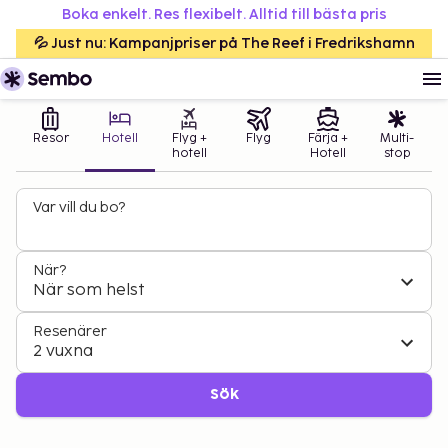
Boka enkelt. Res flexibelt. Alltid till bästa pris
💦 Just nu: Kampanjpriser på The Reef i Fredrikshamn
Resor
Hotell
Flyg +
Flyg
Färja +
Multi-
hotell
Hotell
stop
Var vill du bo?
När?
När som helst
Resenärer
2 vuxna
Sök