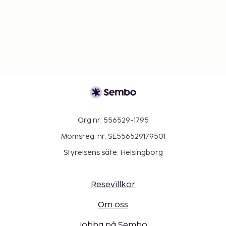
Org nr: 556529-1795
Momsreg. nr: SE556529179501
Styrelsens säte: Helsingborg
Resevillkor
Om oss
Jobba på Sembo