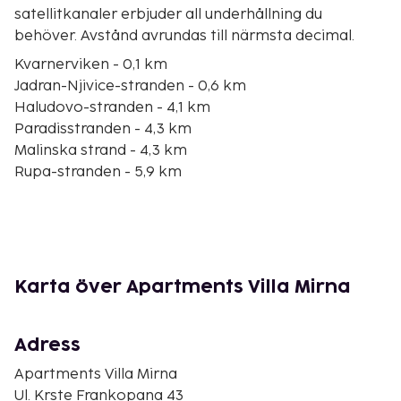
satellitkanaler erbjuder all underhållning du
behöver. Avstånd avrundas till närmsta decimal.
Kvarnerviken - 0,1 km
Jadran-Njivice-stranden - 0,6 km
Haludovo-stranden - 4,1 km
Paradisstranden - 4,3 km
Malinska strand - 4,3 km
Rupa-stranden - 5,9 km
Malin Beach - 6,5 km
Rova Beach - 7,7 km
Fulfinum Mirine - 8 km
Vantacici Beach - 8,4 km
Pesja-stranden - 9,1 km
Karta över Apartments Villa Mirna
Porat kloster - 9,5 km
Uhić strand - 9,9 km
Ponikve - 10,6 km
Adress
Fumak-krucifixet - 10,8 km
Apartments Villa Mirna
Närmaste flygplatser är:
Ul. Krste Frankopana 43