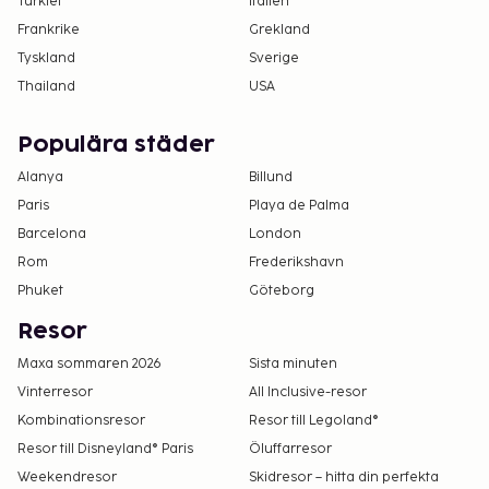
Turkiet
Italien
Frankrike
Grekland
Tyskland
Sverige
Thailand
USA
Populära städer
Alanya
Billund
Paris
Playa de Palma
Barcelona
London
Rom
Frederikshavn
Phuket
Göteborg
Resor
Maxa sommaren 2026
Sista minuten
Vinterresor
All Inclusive-resor
Kombinationsresor
Resor till Legoland®
Resor till Disneyland® Paris
Öluffarresor
Weekendresor
Skidresor – hitta din perfekta