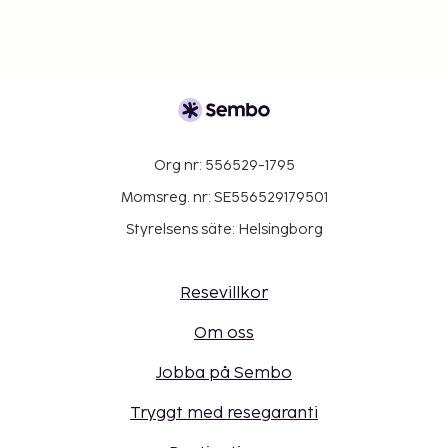
Org nr: 556529-1795
Momsreg. nr: SE556529179501
Styrelsens säte: Helsingborg
Resevillkor
Om oss
Jobba på Sembo
Tryggt med resegaranti