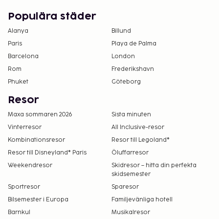
Inga avgifter tas ut för assistanshundar
Städning finns tillgänglig mot en tilläggsavgift
Populära städer
Spjälsäng (babysäng): EUR 5.0 per natt
Alanya
Billund
Paris
Playa de Palma
Det är möjligt att listan ovan inte är fullständig,
samt att avgifter och depositioner inte inkluderar
Barcelona
London
skatt. Observera att dessa kan komma att ändras.
Rom
Frederikshavn
Phuket
Göteborg
Gäster kan tillåtas att ta med sig husdjur om de
kontaktar boendet direkt. Kontaktuppgifter
Resor
finns i bokningsbekräftelsen (tilläggsavgifter
Maxa sommaren 2026
Sista minuten
tillkommer, mer information hittar du i
Vinterresor
All Inclusive-resor
avsnittet om avgifter).
Kombinationsresor
Resor till Legoland®
Boendet rengörs av städpersonal.
Resor till Disneyland® Paris
Öluffarresor
Kontaktfri incheckning och kontaktfri
Weekendresor
Skidresor – hitta din perfekta
utcheckning är tillgängliga.
skidsemester
Sportresor
Sparesor
Bilsemester i Europa
Familjevänliga hotell
Barnkul
Musikalresor