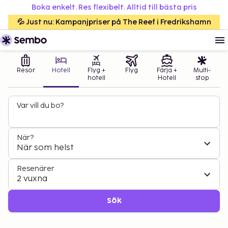
Boka enkelt. Res flexibelt. Alltid till bästa pris
💦 Just nu: Kampanjpriser på The Reef i Fredrikshamn
Resor
Hotell
Flyg +
Flyg
Färja +
Multi-
hotell
Hotell
stop
Var vill du bo?
När?
När som helst
Resenärer
2 vuxna
Sök