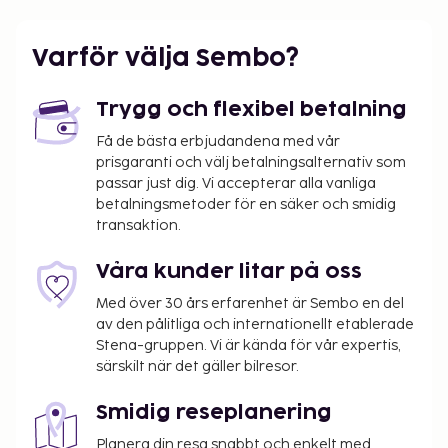
Rijeka (RJK) - 3,7 km
Pula (PUY) - 131,5 km
Varför välja Sembo?
Zagreb (ZAG) - 164,8 km
Gäster har tillgång till bland annat
Trygg och flexibel betalning
kemtvätt/tvättjänster och tvättmöjligheter.
Parkering (avgift tillkommer) erbjuds på plats. Här
Få de bästa erbjudandena med vår
prisgaranti och välj betalningsalternativ som
har du tillgång till hyrcyklar och kan njuta av
passar just dig. Vi accepterar alla vanliga
terrassen. Apartments Michael har en
betalningsmetoder för en säker och smidig
livsmedelsaffär/närbutik där gäster kan köpa nåt
transaktion.
gott att äta.
Du kommer att ombes att betala följande avgifter
Våra kunder litar på oss
på boendet – avgifterna kan inkludera tillämpliga
Med över 30 års erfarenhet är Sembo en del
skatter:
av den pålitliga och internationellt etablerade
Stena-gruppen. Vi är kända för vår expertis,
En stadsskatt tas ut av staden och betalas på
särskilt när det gäller bilresor.
boendet. Skatten är säsongsbunden och gäller
inte alltid året om. Undantag från skatten kan
Smidig reseplanering
finnas. Kontakta boendet med hjälp av
uppgifterna i bokningsbekräftelsen för mer
Planera din resa snabbt och enkelt med