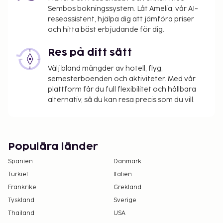
Sembos bokningssystem. Låt Amelia, vår AI-
information.
reseassistent, hjälpa dig att jämföra priser
Stadsskatt: Från 1 oktober till 31 mars, EUR 1.80
och hitta bäst erbjudande för dig.
per person per natt för vuxna. EUR 0.90 per
natt för gäster från 12 till 17 år. Skatten gäller
Res på ditt sätt
inte barn under 12 år of age.
Välj bland mängder av hotell, flyg,
Stadsskatt: Från 1 april till 30 september, EUR
semesterboenden och aktiviteter. Med vår
2.50 per person per natt för vuxna. EUR 1.25 per
plattform får du full flexibilitet och hållbara
natt för gäster från 12 till 17 år. Skatten gäller
alternativ, så du kan resa precis som du vill.
inte barn under 12 år.
Avgift för städning: 35.0 EUR per rum och per
vistelse
Depositionen ska betalas via banköverföring
Populära länder
inom 48 timmar efter bokning.
Spanien
Danmark
Vi har listat alla tilläggsavgifter som boendet har
Turkiet
Italien
upplyst oss om.
Frankrike
Grekland
Tyskland
Sverige
Parkeringsavgift: EUR 5 per dag
Avgift för husdjur: EUR 5 per husdjur per dag
Thailand
USA