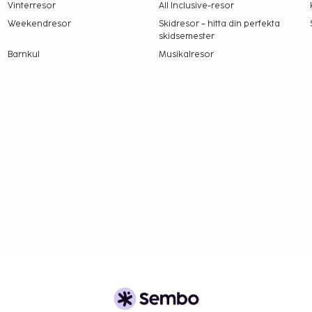
Vinterresor
All Inclusive-resor
Weekendresor
Skidresor – hitta din perfekta
skidsemester
amt att avgifter och
Barnkul
Musikalresor
t dessa kan komma att
dets rum.
 de kontaktar boendet
ftelsen (tilläggsavgifter
et om avgifter).