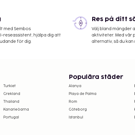
r på boendet –
g
Res på ditt s
elt med Sembos
Välj bland mängder a
-reseassistent, hjälpa dig att
aktiviteter. Med vår p
 boendet. Skatten är
judande för dig.
alternativ, så du kan 
 Undantag från skatten
pgifterna i
50 per person per natt för
7 år. Skatten gäller inte
Populära städer
Turkiet
Alanya
 1.50 per person per natt
Grekland
Playa de Palma
ill 17 år. Skatten gäller
Thailand
Rom
Kanarieöarna
Göteborg
 upplyst oss om.
Portugal
Istanbul
er dag