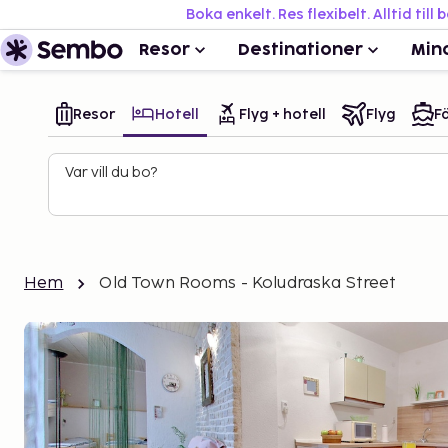
Boka enkelt. Res flexibelt. Alltid till 
Resor
Destinationer
Min
Resor
Hotell
Flyg + hotell
Flyg
Fä
Var vill du bo?
Hem
Old Town Rooms - Koludraska Street