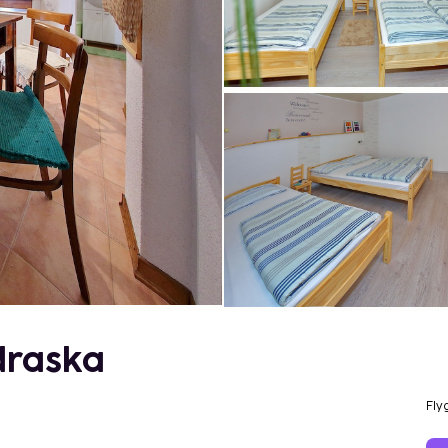
draska
Fly