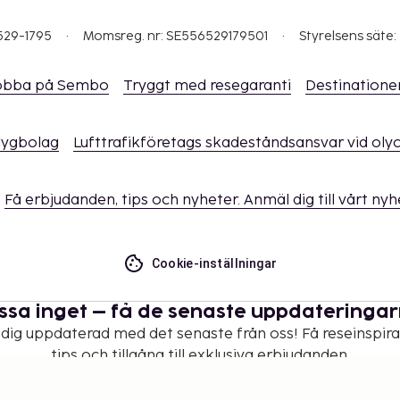
529-1795
Momsreg. nr: SE556529179501
Styrelsens säte:
obba på Sembo
Tryggt med resegaranti
Destinatione
flygbolag
Lufttrafikföretags skadeståndsansvar vid oly
Få erbjudanden, tips och nyheter. Anmäl dig till vårt ny
Cookie-inställningar
ssa inget – få de senaste uppdateringa
 dig uppdaterad med det senaste från oss! Få reseinspira
tips och tillgång till exklusiva erbjudanden.
Prenumerera