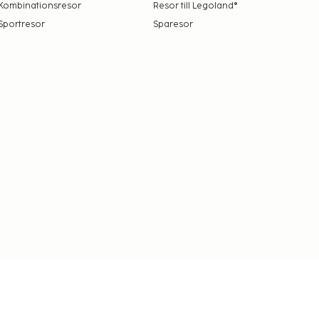
Kombinationsresor
Resor till Legoland®
Sportresor
Sparesor