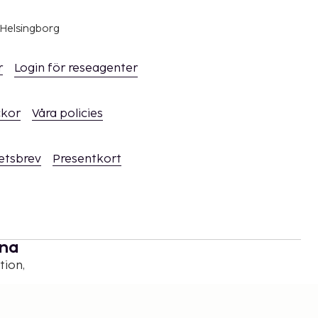
 Helsingborg
r
Login för reseagenter
ckor
Våra policies
hetsbrev
Presentkort
rna
tion,