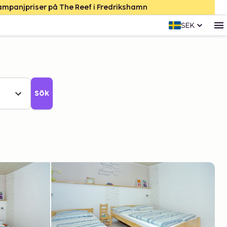
Kampanjpriser på The Reef i Fredrikshamn
SEK
Sök