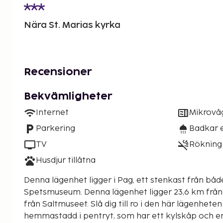
Nära St. Marias kyrka
Recensioner
Bekvämligheter
Internet
Mikrovå
Parkering
Badkar e
TV
Rökning 
Husdjur tillåtna
Denna lägenhet ligger i Pag, ett stenkast från båd
Spetsmuseum. Denna lägenhet ligger 23,6 km från Zrćes strand och 1,9 km
från Saltmuseet. Slå dig till ro i den här lägenhete
hemmastadd i pentryt, som har ett kylskåp och en s