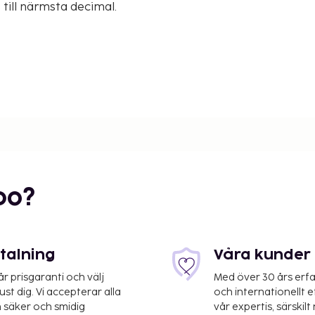
 till närmsta decimal.
bo?
etalning
Våra kunder 
ygplatsen Zadar (ZAD) -
 prisgaranti och välj
Med över 30 års erfa
st dig. Vi accepterar alla
och internationellt 
 säker och smidig
vår expertis, särskilt 
 och avgiftsfri parkering