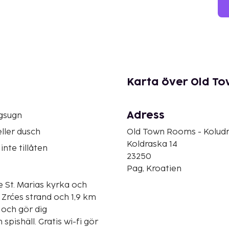
Karta över Old To
Adress
gsugn
ller dusch
Old Town Rooms - Koludr
Koldraska 14
inte tillåten
23250
Pag, Kroatien
e St. Marias kyrka och
n och gör dig
pishäll. Gratis wi-fi gör