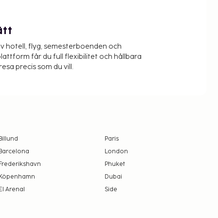
ätt
v hotell, flyg, semesterboenden och
lattform får du full flexibilitet och hållbara
resa precis som du vill.
Billund
Paris
Barcelona
London
Frederikshavn
Phuket
Köpenhamn
Dubai
El Arenal
Side