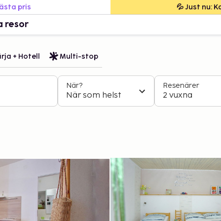
bästa pris
💦 Just nu: 
a resor
rja + Hotell
Multi-stop
När?
Resenärer
När som helst
2 vuxna