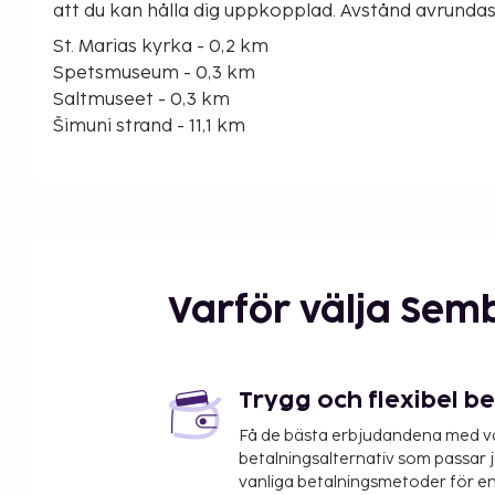
att du kan hålla dig uppkopplad. Avstånd avrundas
St. Marias kyrka - 0,2 km
Spetsmuseum - 0,3 km
Saltmuseet - 0,3 km
Šimuni strand - 11,1 km
Gyllene stranden - 12,1 km
Kolansko Blato - 21,6 km
Zrćes strand - 23,6 km
Vrtic-stranden - 25,8 km
Novalja stadsmuseum - 26,7 km
Strasko-stranden - 26,9 km
Varför välja Sem
Planjkas strand - 27,6 km
Žigljen färjehamn - 31,9 km
Rucicas strand - 37,2 km
Beritnicas strand - 37,2 km
Trygg och flexibel b
Denna lägenhet rekommenderar att du använder fl
Få de bästa erbjudandena med vår
58,6 km
betalningsalternativ som passar ju
vanliga betalningsmetoder för en
Gäster erbjuds flygtransfer tur/retur mot en avgift