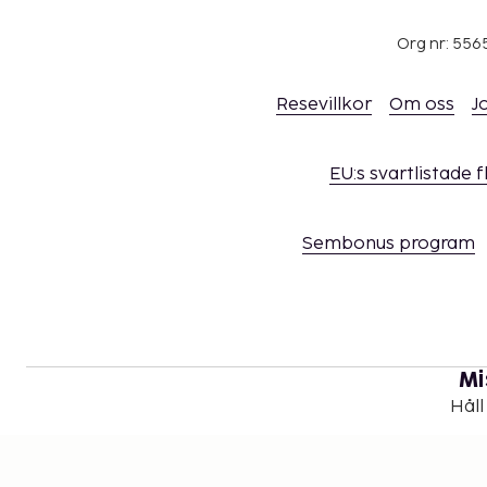
Org nr: 556
Resevillkor
Om oss
J
EU:s svartlistade 
Sembonus program
Mi
Håll