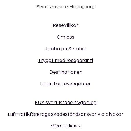
Styrelsens säte: Helsingborg
Resevillkor
Om oss
Jobba på Sembo
Tryggt med resegaranti
Destinationer
Login för reseagenter
EU:s svartlistade flygbolag
Lufttrafikföretags skadeståndsansvar vid olyckor
Våra policies