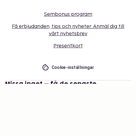
Sembonus program
Få erbjudanden, tips och nyheter. Anmäl dig till
vårt nyhetsbrev
Presentkort
Cookie-inställningar
Missa inget – få de senaste
uppdateringarna
Håll dig uppdaterad med det senaste från oss! Få
reseinspiration, tips och tillgång till exklusiva
erbjudanden.