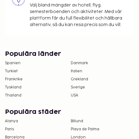
Välj bland mängder av hotell, flyg,
Avgift för husdjur: EUR 10 per husdjur per natt
semesterboenden och aktiviteter. Med vår
Inga avgifter tas ut för assistanshundar
plattform får du full flexibilitet och hållbara
alternativ, så du kan resa precis som du vill.
Det är möjligt att listan ovan inte är fullständig,
samt att avgifter och depositioner inte inkluderar
skatt. Observera att dessa kan komma att ändras.
Kontanttransaktioner på boendet kan inte
Populära länder
överstiga EUR 1000, på grund av statliga
Spanien
Danmark
bestämmelser. Du kan få mer information
Turkiet
Italien
genom att kontakta boendet med
Frankrike
Grekland
kontaktinformationen i bokningsbekräftelsen.
Tyskland
Kontantfria betalningsmetoder är tillgängliga
Sverige
för alla transaktioner.
Thailand
USA
Kontaktfri incheckning och kontaktfri
utcheckning är tillgängliga.
Populära städer
Alanya
Billund
Paris
Playa de Palma
Barcelona
London