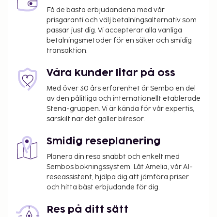
Passa på att dra nytta av bland annat gratis wi-fi, en
Få de bästa erbjudandena med vår
prisgaranti och välj betalningsalternativ som
souvenirbutik eller tidningskiosk och varuautomat.
passar just dig. Vi accepterar alla vanliga
Ibis Styles Paris Orly Airport har en snackbar/deli
betalningsmetoder för en säker och smidig
där gäster kan köpa nåt gott att äta. Avsluta dagen
transaktion.
med en drink på boendets bar. Här erbjuds en gratis
kontinental frukost dagligen mellan 05.00 och
Våra kunder litar på oss
10.00. Detta boende har fått sin officiella
Med över 30 års erfarenhet är Sembo en del
stjärngradering från Frankrikes
av den pålitliga och internationellt etablerade
Turistutvecklingsbyrå, ATOUT France.
Stena-gruppen. Vi är kända för vår expertis,
Du kommer att ombes att betala följande avgifter
särskilt när det gäller bilresor.
på boendet – avgifterna kan inkludera tillämpliga
skatter:
Smidig reseplanering
Stadsskatt: 5.53 EUR per person per natt.
Planera din resa snabbt och enkelt med
Sembos bokningssystem. Låt Amelia, vår AI-
Skatten gäller inte barn under 18 år.
reseassistent, hjälpa dig att jämföra priser
Vi har listat alla tilläggsavgifter som boendet har
och hitta bäst erbjudande för dig.
upplyst oss om.
Res på ditt sätt
Parkeringsavgift: EUR 21 per dag