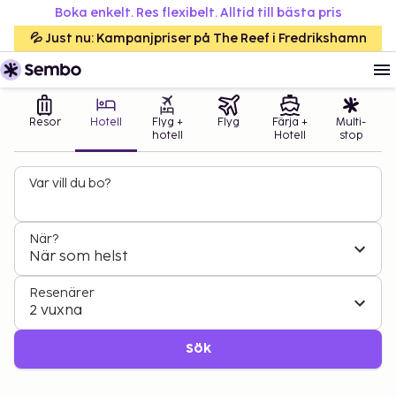
Boka enkelt. Res flexibelt. Alltid till bästa pris
💦 Just nu: Kampanjpriser på The Reef i Fredrikshamn
Resor
Hotell
Flyg +
Flyg
Färja +
Multi-
hotell
Hotell
stop
Var vill du bo?
När?
När som helst
Resenärer
2 vuxna
Sök