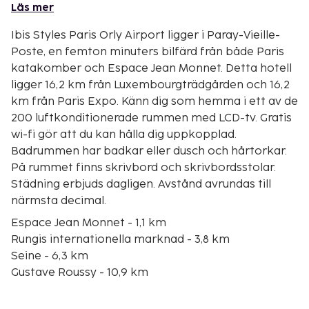
Läs mer
Ibis Styles Paris Orly Airport ligger i Paray-Vieille-
Poste, en femton minuters bilfärd från både Paris
katakomber och Espace Jean Monnet. Detta hotell
ligger 16,2 km från Luxembourgträdgården och 16,2
km från Paris Expo. Känn dig som hemma i ett av de
200 luftkonditionerade rummen med LCD-tv. Gratis
wi-fi gör att du kan hålla dig uppkopplad.
Badrummen har badkar eller dusch och hårtorkar.
På rummet finns skrivbord och skrivbordsstolar.
Städning erbjuds dagligen. Avstånd avrundas till
närmsta decimal.
Espace Jean Monnet - 1,1 km
Rungis internationella marknad - 3,8 km
Seine - 6,3 km
Gustave Roussy - 10,9 km
Créteil Soleil - 13 km
Gare d'Austerlitz (station) - Place d'Italie (torg) (13