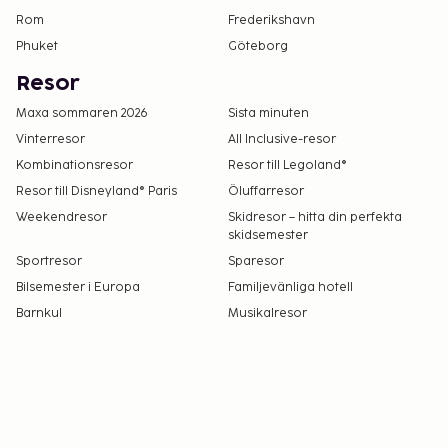
Rom
Frederikshavn
Phuket
Göteborg
Resor
Maxa sommaren 2026
Sista minuten
Vinterresor
All Inclusive-resor
Kombinationsresor
Resor till Legoland®
Resor till Disneyland® Paris
Öluffarresor
Weekendresor
Skidresor – hitta din perfekta
skidsemester
Sportresor
Sparesor
Bilsemester i Europa
Familjevänliga hotell
Barnkul
Musikalresor