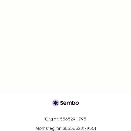
Org nr: 556529-1795
Momsreg. nr: SE556529179501