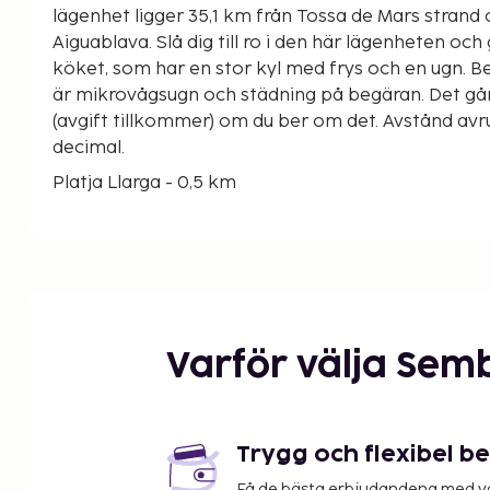
lägenhet ligger 35,1 km från Tossa de Mars strand
Aiguablava. Slå dig till ro i den här lägenheten oc
köket, som har en stor kyl med frys och en ugn. 
är mikrovågsugn och städning på begäran. Det går
(avgift tillkommer) om du ber om det. Avstånd avr
decimal.
Platja Llarga - 0,5 km
Parc dels Estanys - 0,6 km
Lobs minigolf - 0,9 km
Aquadiver - 1,3 km
Cala Rovira - 1,3 km
Platja d'Aro Beach - 1,3 km
Cala Del Paller - 2 km
Varför välja Sem
Cala Bella Dona - 2,3 km
Cala Cap Roig - 2,3 km
Cami Ronda Platja Aro - 2,5 km
Punta Pinell Sa Conca - 2,6 km
Trygg och flexibel b
Sa Conca-stranden - 2,7 km
Få de bästa erbjudandena med vår