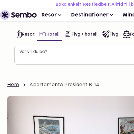
Boka enkelt. Res flexibelt. Alltid till 
Resor
Destinationer
Min
Resor
Hotell
Flyg + hotell
Flyg
Fä
Var vill du bo?
Hem
Apartamento President B-14