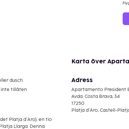
Fly
Karta över Apart
Adress
ller dusch
inte tillåten
Apartamento President 
Avda. Costa Brava, 34
17250
Platja d'Aro, Castell-Plat
et Platja d'Aro), en tio
a Llarga. Denna