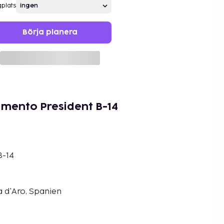
gplats
Börja planera
amento President B-14
B-14
ja d'Aro, Spanien