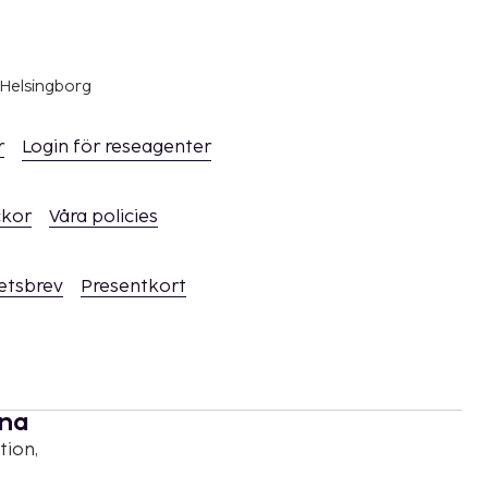
 Helsingborg
r
Login för reseagenter
ckor
Våra policies
hetsbrev
Presentkort
rna
tion,