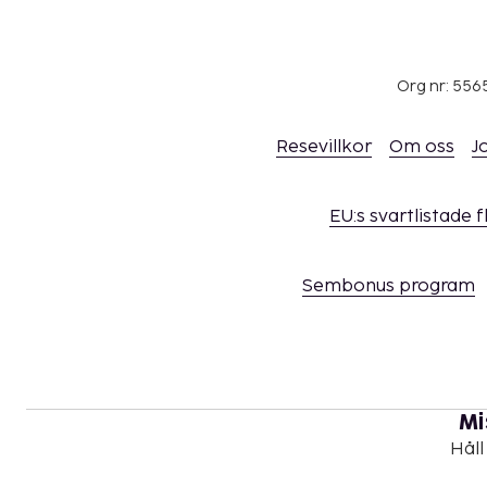
Org nr: 556
Resevillkor
Om oss
J
EU:s svartlistade 
Sembonus program
Mi
Håll