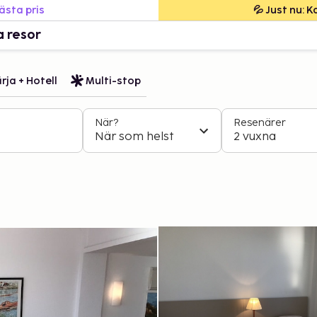
bästa pris
💦 Just nu: 
a resor
rja + Hotell
Multi-stop
När?
Resenärer
När som helst
2 vuxna