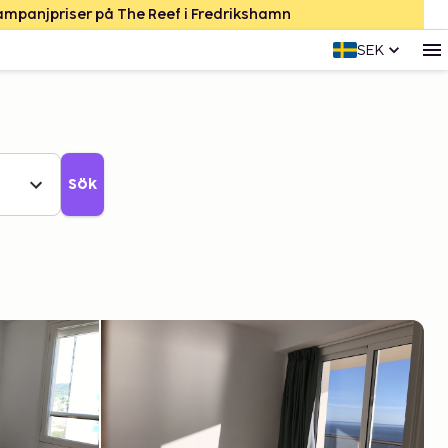
Kampanjpriser på The Reef i Fredrikshamn
SEK
Sök