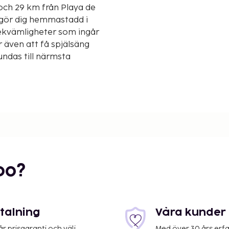
 och 29 km från Playa de
h gör dig hemmastadd i
Bekvämligheter som ingår
 även att få spjälsäng
undas till närmsta
bo?
etalning
Våra kunder 
 prisgaranti och välj
Med över 30 års erfa