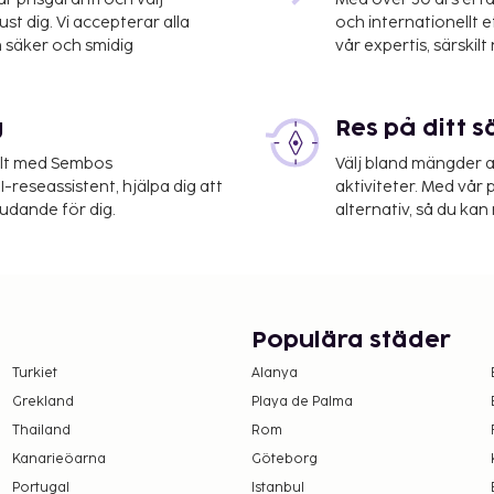
st dig. Vi accepterar alla
och internationellt 
 säker och smidig
vår expertis, särskilt 
g
Res på ditt s
elt med Sembos
Välj bland mängder a
-reseassistent, hjälpa dig att
aktiviteter. Med vår p
judande för dig.
alternativ, så du kan 
r på boendet –
ill 7 nätter. Skatten
Populära städer
Turkiet
Alanya
 upplyst oss om.
Grekland
Playa de Palma
lse
Thailand
Rom
Kanarieöarna
Göteborg
Portugal
Istanbul