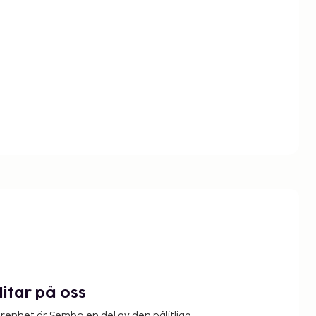
litar på oss
renhet är Sembo en del av den pålitliga