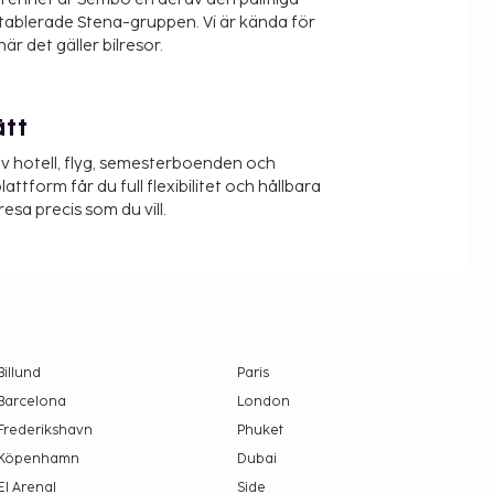
etablerade Stena-gruppen. Vi är kända för
när det gäller bilresor.
ätt
v hotell, flyg, semesterboenden och
lattform får du full flexibilitet och hållbara
resa precis som du vill.
Billund
Paris
Barcelona
London
Frederikshavn
Phuket
Köpenhamn
Dubai
El Arenal
Side