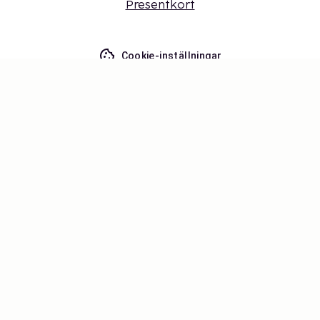
Presentkort
Cookie-inställningar
Missa inget – få de senaste
uppdateringarna
Håll dig uppdaterad med det senaste från oss! Få
reseinspiration, tips och tillgång till exklusiva
erbjudanden.
Prenumerera