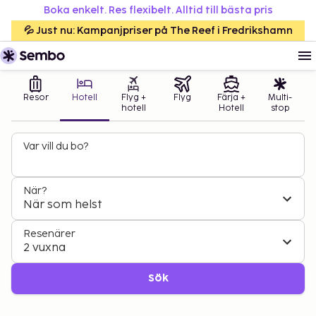
Boka enkelt. Res flexibelt. Alltid till bästa pris
💦 Just nu: Kampanjpriser på The Reef i Fredrikshamn
Resor
Hotell
Flyg +
Flyg
Färja +
Multi-
hotell
Hotell
stop
Var vill du bo?
När?
När som helst
Resenärer
2 vuxna
Sök