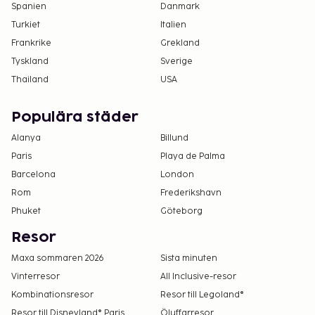
Spanien
Danmark
Turkiet
Italien
Frankrike
Grekland
Tyskland
Sverige
Thailand
USA
Populära städer
Alanya
Billund
Paris
Playa de Palma
Barcelona
London
Rom
Frederikshavn
Phuket
Göteborg
Resor
Maxa sommaren 2026
Sista minuten
Vinterresor
All Inclusive-resor
Kombinationsresor
Resor till Legoland®
Resor till Disneyland® Paris
Öluffarresor