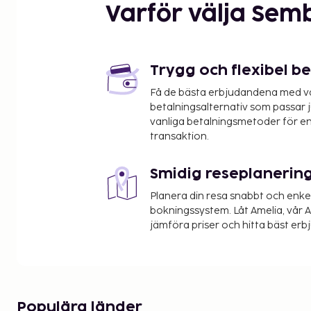
Njut även av hotellets nya SPA som är inkluderat i
Varför välja Sem
mot extra avgift oh betalas på plats).
Så här bor du
Trygg och flexibel b
Luftkonditionering, kassafack, sat-tv, telefon, Inte
bad/dusch och wc.
Få de bästa erbjudandena med vår
betalningsalternativ som passar ju
Byggnadens faciliteter
vanliga betalningsmetoder för en
transaktion.
Restaurang, utomhuspool, öppen maj- september, gym, bastu, jacuzzi, spa,
bar, Wi-Fi, parkering (mot avgift).
Smidig reseplanerin
Tillval
Planera din resa snabbt och enk
Barnsäng förbokas, gratis.
bokningssystem. Låt Amelia, vår AI
jämföra priser och hitta bäst erb
Annat
Turistskatt/miljöavgift betalas på plats.
5 våningar, hiss.
Populära länder
Ankomst