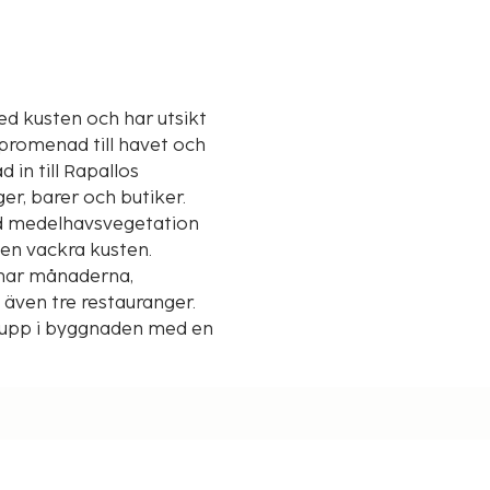
ed kusten och har utsikt
 promenad till havet och
in till Rapallos
er, barer och butiker.
ed medelhavsvegetation
en vackra kusten.
mmar månaderna,
 upp i byggnaden med en
trot ligger på första
t från terrassen. Här
an du njuta av cocktails
rass med utsikt över