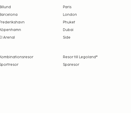
Billund
Paris
Barcelona
London
Frederikshavn
Phuket
Köpenhamn
Dubai
El Arenal
Side
Kombinationsresor
Resor till Legoland®
Sportresor
Sparesor