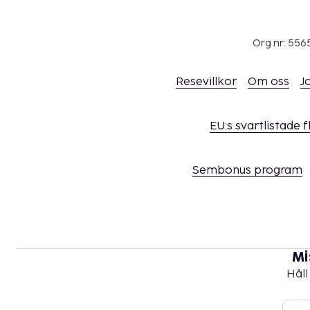
Org nr: 556
Resevillkor
Om oss
J
EU:s svartlistade 
Sembonus program
Mi
Håll