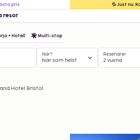
bästa pris
💦 Just nu: 
a resor
rja + Hotell
Multi-stop
När?
Resenärer
När som helst
2 vuxna
and Hotel Bristol