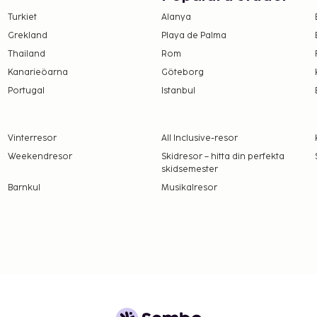
Turkiet
Alanya
Grekland
Playa de Palma
Thailand
Rom
Kanarieöarna
Göteborg
Portugal
Istanbul
Vinterresor
All Inclusive-resor
Weekendresor
Skidresor – hitta din perfekta
skidsemester
Barnkul
Musikalresor