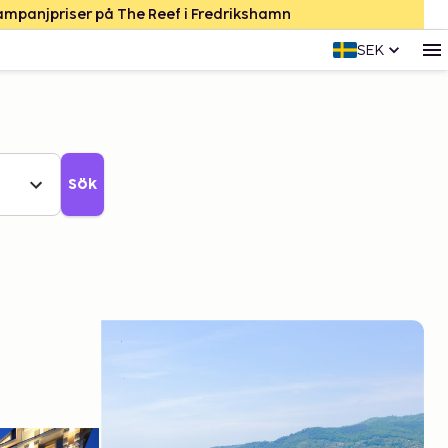
Kampanjpriser på The Reef i Fredrikshamn
SEK
Sök