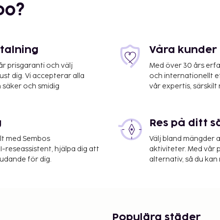
 priset(behandlingar är
bo?
etalning
Våra kunder 
rnet, minibar, hårtork,
 prisgaranti och välj
Med över 30 års erfa
st dig. Vi accepterar alla
och internationellt 
 säker och smidig
vår expertis, särskilt 
g
Res på ditt s
elt med Sembos
Välj bland mängder a
-reseassistent, hjälpa dig att
aktiviteter. Med vår p
judande för dig.
alternativ, så du kan 
Populära städer