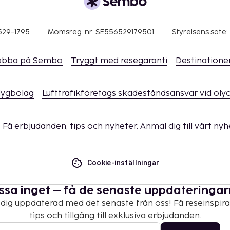
529-1795
Momsreg. nr: SE556529179501
Styrelsens säte:
obba på Sembo
Tryggt med resegaranti
Destinatione
flygbolag
Lufttrafikföretags skadeståndsansvar vid oly
Få erbjudanden, tips och nyheter. Anmäl dig till vårt ny
Cookie-inställningar
ssa inget – få de senaste uppdateringa
 dig uppdaterad med det senaste från oss! Få reseinspira
tips och tillgång till exklusiva erbjudanden.