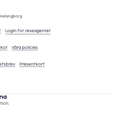
 Helsingborg
r
Login för reseagenter
ckor
Våra policies
hetsbrev
Presentkort
rna
tion,