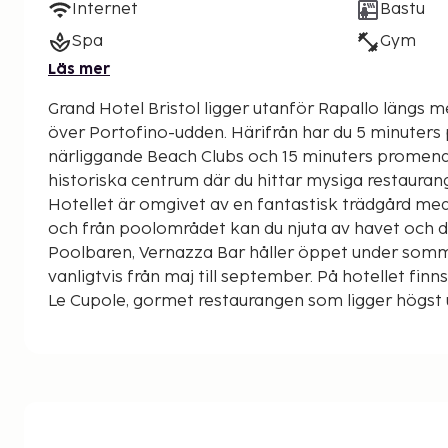
Internet
Bastu
Spa
Gym
Läs mer
Grand Hotel Bristol ligger utanför Rapallo längs m
över Portofino-udden. Härifrån har du 5 minuters
närliggande Beach Clubs och 15 minuters promenad 
historiska centrum där du hittar mysiga restaurang
Hotellet är omgivet av en fantastisk trädgård m
och från poolområdet kan du njuta av havet och d
Poolbaren, Vernazza Bar håller öppet under so
vanligtvis från maj till september. På hotellet finns även tre restauranger.
Le Cupole, gormet restaurangen som ligger högst
magnifik terrass med vacker utsikt. La veranda Bis
våningen och även härifrån har du utsikt över have
serveras även frukosten. På La Vie della Seta Bar k
och enklare rätter coh självklart har du här en ter
havet.