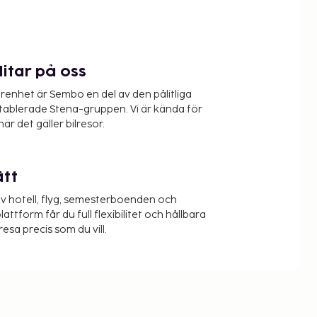
litar på oss
renhet är Sembo en del av den pålitliga
etablerade Stena-gruppen. Vi är kända för
när det gäller bilresor.
ätt
v hotell, flyg, semesterboenden och
lattform får du full flexibilitet och hållbara
resa precis som du vill.