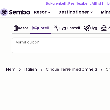
Boka enkelt. Res flexibelt. Alltid till 
Resor
Destinationer
Min
Resor
Hotell
Flyg + hotell
Flyg
Fä
Var vill du bo?
Hem
Italien
Cinque Terre med omnejd
Gr