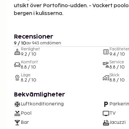
utsikt över Portofino-udden. - Vackert poo
bergen i kulisserna.
Recensioner
9 / 10
av 943 omdömen
Renlighet
Facilitete
9.2 / 10
9.4 / 10
Komfort
Service
8.8 / 10
8.8 / 10
Läge
Skick
8.2 / 10
8.8 / 10
Bekvämligheter
Luftkonditionering
Parkeri
Pool
TV
Bar
Jacuzzi