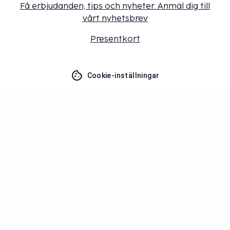
Få erbjudanden, tips och nyheter. Anmäl dig till
vårt nyhetsbrev
Presentkort
Cookie-inställningar
Missa inget – få de senaste
uppdateringarna
Håll dig uppdaterad med det senaste från oss! Få
reseinspiration, tips och tillgång till exklusiva
erbjudanden.
Prenumerera