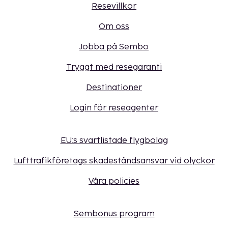
Resevillkor
Om oss
Jobba på Sembo
Tryggt med resegaranti
Destinationer
Login för reseagenter
EU:s svartlistade flygbolag
Lufttrafikföretags skadeståndsansvar vid olyckor
Våra policies
Sembonus program