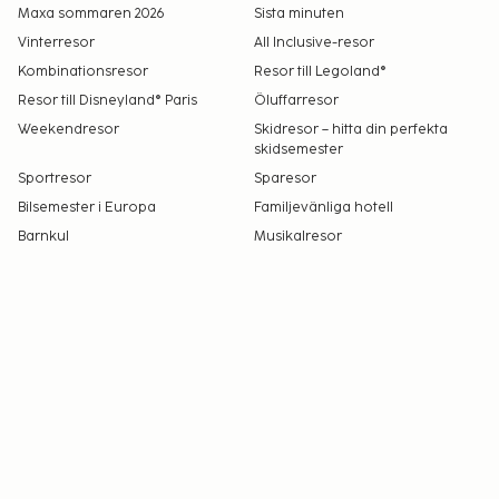
Maxa sommaren 2026
Sista minuten
Vinterresor
All Inclusive-resor
Kombinationsresor
Resor till Legoland®
Resor till Disneyland® Paris
Öluffarresor
Weekendresor
Skidresor – hitta din perfekta
skidsemester
Sportresor
Sparesor
Bilsemester i Europa
Familjevänliga hotell
Barnkul
Musikalresor