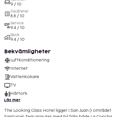
9 / 10
Faciliteter
8.8 / 10
Service
9.4 / 10
Skick
9.4 / 10
Bekvämligheter
Luftkonditionering
Internet
Vattenkokare
TV
Hårtork
Läs mer
The Looking Glass Hotel ligger i San Juan (i området
Santurce), fem minuter med bil från både La Concha