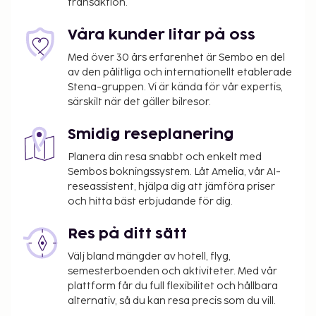
transaktion.
En skadedeposition på USD 100 debiteras innan
incheckning.
Våra kunder litar på oss
Vi har listat alla tilläggsavgifter som boendet har
Med över 30 års erfarenhet är Sembo en del
upplyst oss om.
av den pålitliga och internationellt etablerade
Stena-gruppen. Vi är kända för vår expertis,
Avgift för tidig incheckning: USD 50 (endast i
särskilt när det gäller bilresor.
mån av tillgång)
Avgift för sen utcheckning: USD 50 (endast i
Smidig reseplanering
mån av tillgång)
Planera din resa snabbt och enkelt med
Det är möjligt att listan ovan inte är fullständig,
Sembos bokningssystem. Låt Amelia, vår AI-
samt att avgifter och depositioner inte inkluderar
reseassistent, hjälpa dig att jämföra priser
och hitta bäst erbjudande för dig.
skatt. Observera att dessa kan komma att ändras.
Boendet välkomnar alla gäster, oavsett sexuell
Res på ditt sätt
läggning och könsidentitet (HBTQ+-vänligt).
Välj bland mängder av hotell, flyg,
semesterboenden och aktiviteter. Med vår
plattform får du full flexibilitet och hållbara
alternativ, så du kan resa precis som du vill.