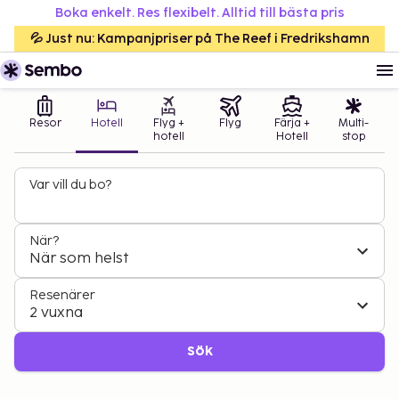
Boka enkelt. Res flexibelt. Alltid till bästa pris
💦 Just nu: Kampanjpriser på The Reef i Fredrikshamn
Resor
Hotell
Flyg +
Flyg
Färja +
Multi-
hotell
Hotell
stop
Var vill du bo?
När?
När som helst
Resenärer
2 vuxna
Sök