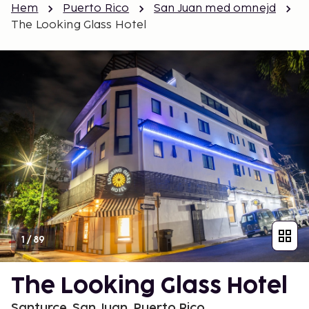
Hem
Puerto Rico
San Juan med omnejd
The Looking Glass Hotel
1
/
89
The Looking Glass Hotel
Santurce, San Juan, Puerto Rico