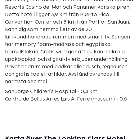
Resorts Casino del Mar och Panamerikanska piren.
Detta hotell ligger 3,9 km från Puerto Rico
Convention Center och 5 km från Port of San Juan.
Känn dig som hemma i ett av de 20
luftkonditionerade rummen med smart-tv. Sängen
har memory foam-madrass och egyptiska
bomullslakan. Gratis wi-fi gör att du kan hålla dig
uppkopplad, och digital-tv erbjuder underhållning.
Privat badrum med badkar eller dusch, regndusch
och gratis toalettartiklar. Avstånd avrundas till
närmsta decimal.
San Jorge Children's Hospital - 0,4 km
Centro de Bellas Artes Luis A. Ferre (museum) - 0,6
km
Hospital Pavia Santurce - 0,8 km
Museo de Arte de Puerto Rico - 0,8 km
Calle Loiza - 1 km
Caribbean Cinemas Metro - 1,2 km
Karta över The Looking Glass Hotel