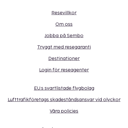
Resevillkor
Om oss
Jobba på Sembo
Tryggt med resegaranti
Destinationer
Login för reseagenter
EU:s svartlistade flygbolag
Lufttrafikföretags skadeståndsansvar vid olyckor
Våra policies