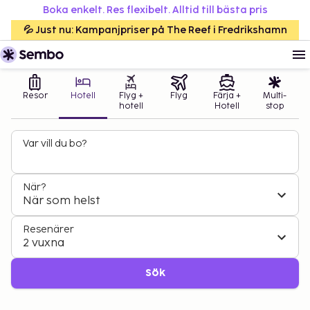
Boka enkelt. Res flexibelt. Alltid till bästa pris
💦 Just nu: Kampanjpriser på The Reef i Fredrikshamn
Resor
Hotell
Flyg +
Flyg
Färja +
Multi-
hotell
Hotell
stop
Var vill du bo?
När?
När som helst
Resenärer
2 vuxna
Sök