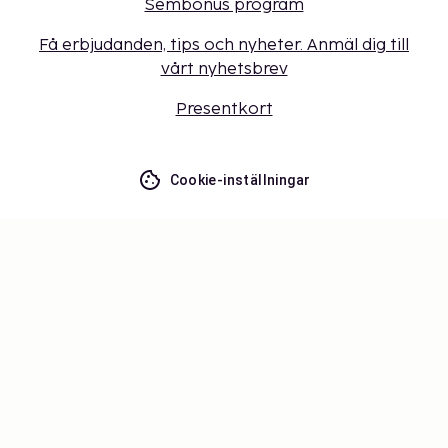
Sembonus program
Få erbjudanden, tips och nyheter. Anmäl dig till
vårt nyhetsbrev
Presentkort
Cookie-inställningar
Missa inget – få de senaste
uppdateringarna
Håll dig uppdaterad med det senaste från oss! Få
reseinspiration, tips och tillgång till exklusiva
erbjudanden.
Prenumerera