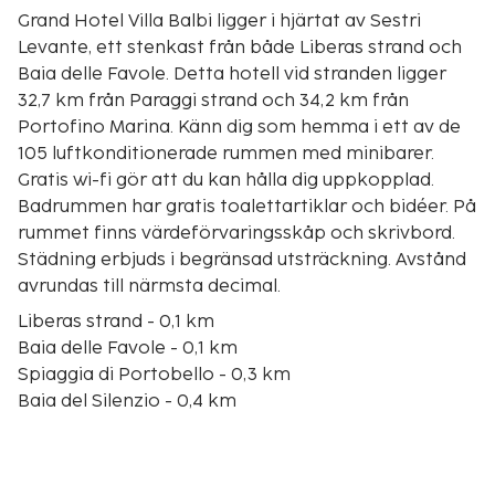
Grand Hotel Villa Balbi ligger i hjärtat av Sestri
Levante, ett stenkast från både Liberas strand och
Baia delle Favole. Detta hotell vid stranden ligger
32,7 km från Paraggi strand och 34,2 km från
Portofino Marina. Känn dig som hemma i ett av de
105 luftkonditionerade rummen med minibarer.
Gratis wi-fi gör att du kan hålla dig uppkopplad.
Badrummen har gratis toalettartiklar och bidéer. På
rummet finns värdeförvaringsskåp och skrivbord.
Städning erbjuds i begränsad utsträckning. Avstånd
avrundas till närmsta decimal.
Liberas strand - 0,1 km
Baia delle Favole - 0,1 km
Spiaggia di Portobello - 0,3 km
Baia del Silenzio - 0,4 km
Convento dell'Annunziata - 0,5 km
San Niccolo-kyrkan - 0,6 km
Parco Mandela - 0,8 km