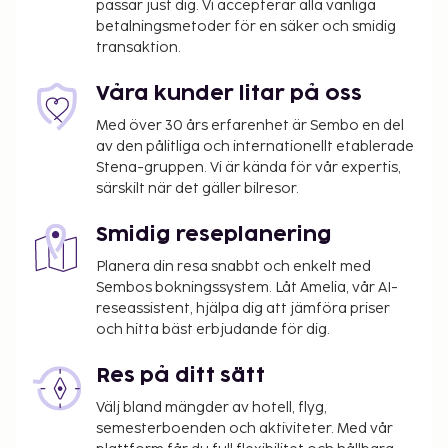
passar just dig. Vi accepterar alla vanliga
har även gratis wi-fi, conciergetjänster och en tv i
betalningsmetoder för en säker och smidig
allmänt utrymme. Du kan äta på hotellets
transaktion.
restaurang, eller ta det lugnt på rummet med deras
rumsservice (under begränsade tider). Avsluta dagen
Våra kunder litar på oss
med en drink på boendets bar eller strandbar. Det
Med över 30 års erfarenhet är Sembo en del
här boendet har tilldelats sin officiella
av den pålitliga och internationellt etablerade
stjärngradering av the local rating authority.
Stena-gruppen. Vi är kända för vår expertis,
Du kommer att ombes att betala följande avgifter
särskilt när det gäller bilresor.
på boendet – avgifterna kan inkludera tillämpliga
Smidig reseplanering
skatter:
En stadsskatt tas ut av staden och betalas på
Planera din resa snabbt och enkelt med
Sembos bokningssystem. Låt Amelia, vår AI-
boendet. Skatten är säsongsbunden och gäller
reseassistent, hjälpa dig att jämföra priser
inte alltid året om. Undantag från skatten kan
och hitta bäst erbjudande för dig.
finnas. Kontakta boendet med hjälp av
uppgifterna i bokningsbekräftelsen för mer
Res på ditt sätt
information.
Välj bland mängder av hotell, flyg,
Stadsskatt: Från 1 november till 29 februari, EUR
semesterboenden och aktiviteter. Med vår
0.00 per person per natt upp till 10 nätter.