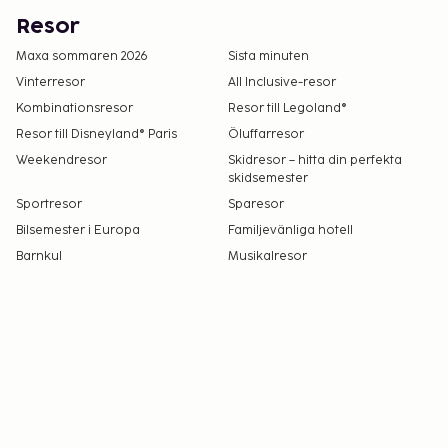
genom att kontakta boendet med
Resor
kontaktinformationen i bokningsbekräftelsen.
Maxa sommaren 2026
Sista minuten
Förhandsbokningar krävs för golftider.
Vinterresor
All Inclusive-resor
Bokningar kan göras genom att kontakta detta
Kombinationsresor
Resor till Legoland®
hotell innan ankomsten med
Resor till Disneyland® Paris
Öluffarresor
kontaktuppgifterna i bokningsbekräftelsen.
Weekendresor
Skidresor – hitta din perfekta
Ett barn, 5 år eller yngre, bor gratis i förälders
skidsemester
eller vårdnadshavares rum om inga extrasängar
Sportresor
Sparesor
används.
Bilsemester i Europa
Familjevänliga hotell
Barnkul
Musikalresor