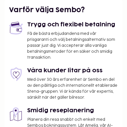
skatter:
Varför välja Sembo?
En skatt tas ut av de lokala myndigheterna och
debiteras på boendet. Skatten minskas med
50% efter den åttonde natten du bor på
Trygg och flexibel betalning
boendet och barn under 16 år är
Få de bästa erbjudandena med vår
skattebefriade. Andra skattebefrielser och
prisgaranti och välj betalningsalternativ som
rabatter kan gälla. Du kan få mer information
passar just dig. Vi accepterar alla vanliga
genom att kontakta boendet med uppgifterna
betalningsmetoder för en säker och smidig
transaktion.
i bokningsbekräftelsen som du fått efter att ha
bokat.
Våra kunder litar på oss
Stadsskatt: Från 1 november till 30 april, EUR
0.55 per person per natt upp till 9 nätter, och
Med över 30 års erfarenhet är Sembo en del
EUR 0.28 därefter. Skatten gäller inte barn
av den pålitliga och internationellt etablerade
Stena-gruppen. Vi är kända för vår expertis,
under 16 år.
särskilt när det gäller bilresor.
Stadsskatt: Från 1 maj till 31 oktober, EUR 2.20
per person per natt upp till 9 nätter, och EUR
Smidig reseplanering
1.10 därefter. Skatten gäller inte barn under 16
år.
Planera din resa snabbt och enkelt med
Sembos bokningssystem. Låt Amelia, vår AI-