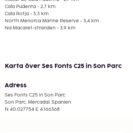
Cala Pudenta - 2,7 km
Cala Rotja - 3,3 km
North Menorca Marine Reserve - 3,4 km
Na Macaret-stranden - 3,9 km
En Peuada - 4,2 km
Es Pou de s'Albufereta - 4,7 km
Cala Cabra Salada - 5,1 km
S'Arenalet - 5,4 km
Playa Tirant - 11,3 km
Karta över Ses Fonts C25 in Son Parc
Fornells-hamnen - 11,9 km
Den största flygplatsen i närheten är Mahon (MAH-
Adress
Minorca) - 27,1 km
Ses Fonts C25 in Son Parc
Avgiftsfri parkering erbjuds på plats. Njut av
Son Parc, Mercadal, Spanien
utsikten från deras trädgården och dra nytta av
N 40.027754 E 4.166368
deras gratis wi-fi.
Du kommer att ombes att betala följande avgifter
på boendet – avgifterna kan inkludera tillämpliga