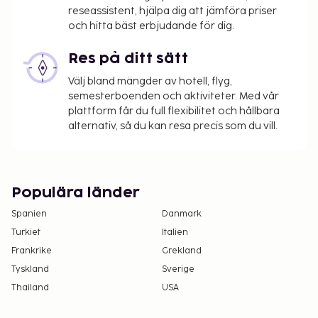
Vi har listat alla tilläggsavgifter som boendet har
reseassistent, hjälpa dig att jämföra priser
och hitta bäst erbjudande för dig.
upplyst oss om.
Kontanttransaktioner på boendet kan inte
Res på ditt sätt
överstiga EUR 1000, på grund av statliga
Välj bland mängder av hotell, flyg,
bestämmelser. Du kan få mer information
semesterboenden och aktiviteter. Med vår
genom att kontakta boendet med
plattform får du full flexibilitet och hållbara
kontaktinformationen i bokningsbekräftelsen.
alternativ, så du kan resa precis som du vill.
Populära länder
Spanien
Danmark
Turkiet
Italien
Frankrike
Grekland
Tyskland
Sverige
Thailand
USA