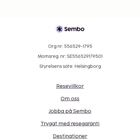
Org nr: 556529-1795
Momsreg. nr: SE556529179501
Styrelsens säte: Helsingborg
Resevillkor
Om oss
Jobba på Sembo
Tryggt med resegaranti
Destinationer