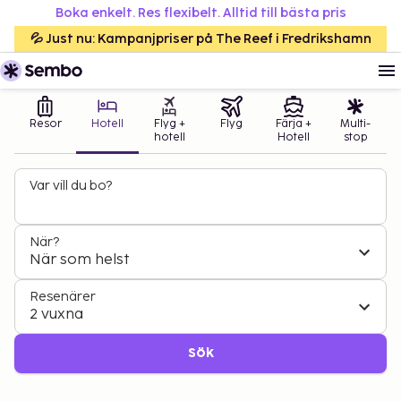
Boka enkelt. Res flexibelt. Alltid till bästa pris
💦 Just nu: Kampanjpriser på The Reef i Fredrikshamn
Resor
Hotell
Flyg +
Flyg
Färja +
Multi-
hotell
Hotell
stop
Var vill du bo?
När?
När som helst
Resenärer
2 vuxna
Sök