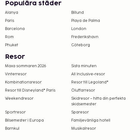
Populära städer
Alanya
Billund
Paris
Playa de Palma
Barcelona
London
Rom
Frederikshavn
Phuket
Göteborg
Resor
Maxa sommaren 2026
Sista minuten
Vinterresor
All Inclusive-resor
Kombinationsresor
Resor till Legoland®
Resor till Disneyland® Paris
Öluffarresor
Weekendresor
Skidresor – hitta din perfekta
skidsemester
Sportresor
Sparesor
Bilsemester i Europa
Familjevänliga hotell
Barnkul
Musikalresor