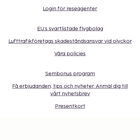
Login för reseagenter
EU:s svartlistade flygbolag
Lufttrafikföretags skadeståndsansvar vid olyckor
Våra policies
Sembonus program
Få erbjudanden, tips och nyheter. Anmäl dig till
vårt nyhetsbrev
Presentkort
Cookie-inställningar