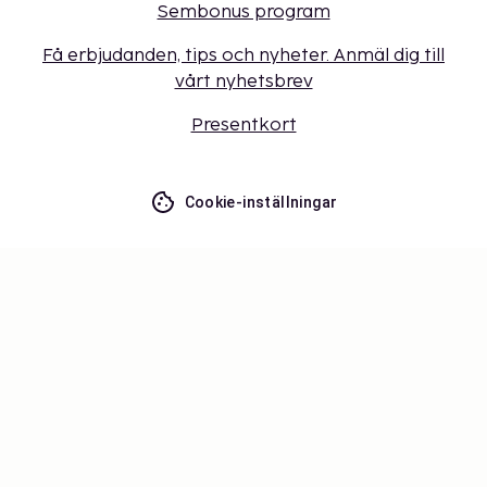
Sembonus program
Få erbjudanden, tips och nyheter. Anmäl dig till
vårt nyhetsbrev
Presentkort
Cookie-inställningar
Missa inget – få de senaste
uppdateringarna
Håll dig uppdaterad med det senaste från oss! Få
reseinspiration, tips och tillgång till exklusiva
erbjudanden.
Prenumerera