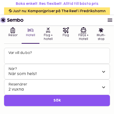
Boka enkelt. Res flexibelt. Alltid till bästa pris
💦 Just nu: Kampanjpriser på The Reef i Fredrikshamn
Resor
Hotell
Flyg +
Flyg
Färja +
Multi-
hotell
Hotell
stop
Var vill du bo?
När?
När som helst
Resenärer
2 vuxna
Sök