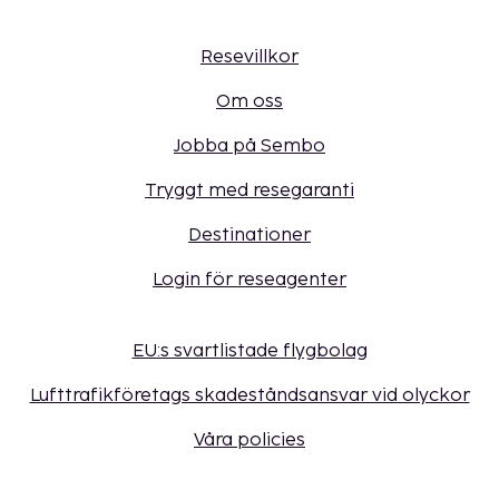
Resevillkor
Om oss
Jobba på Sembo
Tryggt med resegaranti
Destinationer
Login för reseagenter
EU:s svartlistade flygbolag
Lufttrafikföretags skadeståndsansvar vid olyckor
Våra policies