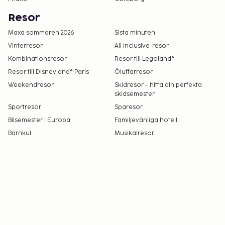
Resor
Maxa sommaren 2026
Sista minuten
Vinterresor
All Inclusive-resor
Kombinationsresor
Resor till Legoland®
Resor till Disneyland® Paris
Öluffarresor
Weekendresor
Skidresor – hitta din perfekta
skidsemester
Sportresor
Sparesor
Bilsemester i Europa
Familjevänliga hotell
Barnkul
Musikalresor