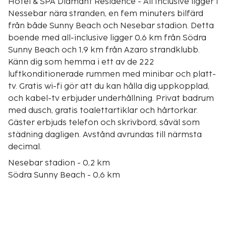
Hotel & SPA Diamant Residence - All Inclusive ligger i
Nessebar nära stranden, en fem minuters bilfärd
från både Sunny Beach och Nesebar stadion. Detta
boende med all-inclusive ligger 0,6 km från Södra
Sunny Beach och 1,9 km från Azaro strandklubb.
Känn dig som hemma i ett av de 222
luftkonditionerade rummen med minibar och platt-
tv. Gratis wi-fi gör att du kan hålla dig uppkopplad,
och kabel-tv erbjuder underhållning. Privat badrum
med dusch, gratis toalettartiklar och hårtorkar.
Gäster erbjuds telefon och skrivbord, såväl som
städning dagligen. Avstånd avrundas till närmsta
decimal.
Nesebar stadion - 0,2 km
Södra Sunny Beach - 0,6 km
Sunny Beach - 1,3 km
Azaro strandklubb - 1,8 km
Nessebar South Beach - 1,9 km
Gamla Nessebar väderkvarn - 2,3 km