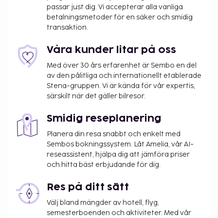
passar just dig. Vi accepterar alla vanliga
massage, kroppsbehandlingar och
betalningsmetoder för en säker och smidig
ansiktsbehandlingar. Här har du bland annat tillgång
transaktion.
till gym, inomhuspool och bastu. Detta boende i
medelhavsstil har även gratis wi-fi, en spelhall och
Våra kunder litar på oss
en frisersalong. Gäster på Hotel & SPA Diamant
Med över 30 års erfarenhet är Sembo en del
Residence - All Inclusive kan äta gott på Diamant
av den pålitliga och internationellt etablerade
Restaurant eller köpa något att äta i deras
Stena-gruppen. Vi är kända för vår expertis,
snackbar/deli. Ta en drink på boendets bar vid
särskilt när det gäller bilresor.
poolen eller en av 2 barer/lounger och 2
strandbarer. Här erbjuds en gratis frukostbuffé
Smidig reseplanering
dagligen mellan 07.30 och 10.00.
Planera din resa snabbt och enkelt med
Du kommer att ombes att betala följande avgifter
Sembos bokningssystem. Låt Amelia, vår AI-
på boendet – avgifterna kan inkludera tillämpliga
reseassistent, hjälpa dig att jämföra priser
skatter:
och hitta bäst erbjudande för dig.
Stadsskatt: 0.38 EUR per person per natt
Res på ditt sätt
Vi har listat alla tilläggsavgifter som boendet har
Välj bland mängder av hotell, flyg,
upplyst oss om.
semesterboenden och aktiviteter. Med vår