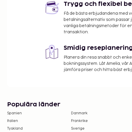
Trygg och flexibel b
Få de bästa erbjudandena med vår
betalningsalternativ som passar ju
vanliga betalningsmetoder för en
transaktion.
Smidig reseplanerin
Planera din resa snabbt och enk
bokningssystem. Låt Amelia, vår AI
jämföra priser och hitta bäst erb
Populära länder
Spanien
Danmark
Italien
Frankrike
Tyskland
Sverige