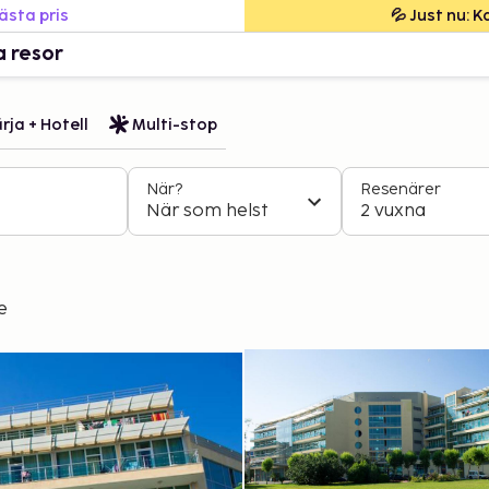
bästa pris
💦 Just nu: 
a resor
rja + Hotell
Multi-stop
När?
Resenärer
När som helst
2 vuxna
e