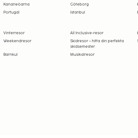
Kanarieöarna
Göteborg
Portugal
Istanbul
Vinterresor
All Inclusive-resor
Weekendresor
Skidresor – hitta din perfekta
skidsemester
Barnkul
Musikalresor