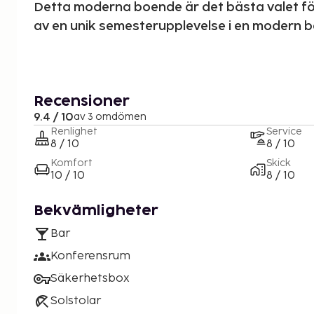
Detta moderna boende är det bästa valet för 
av en unik semesterupplevelse i en modern b
Recensioner
9.4 / 10
av 3 omdömen
Renlighet
Service
8 / 10
8 / 10
Komfort
Skick
10 / 10
8 / 10
Bekvämligheter
Bar
Konferensrum
Säkerhetsbox
Solstolar