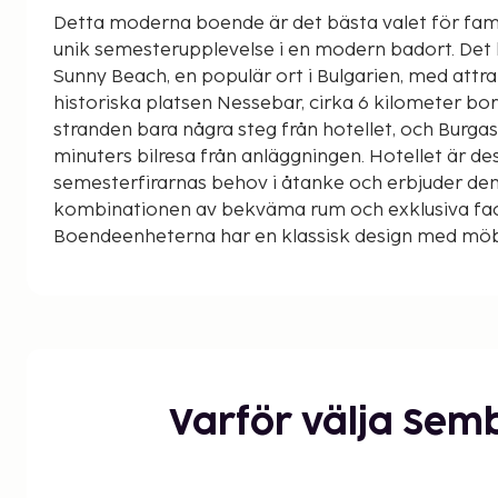
Detta moderna boende är det bästa valet för famil
unik semesterupplevelse i en modern badort. Det h
Sunny Beach, en populär ort i Bulgarien, med att
historiska platsen Nessebar, cirka 6 kilometer bor
stranden bara några steg från hotellet, och Burgas 
minuters bilresa från anläggningen. Hotellet är d
semesterfirarnas behov i åtanke och erbjuder de
kombinationen av bekväma rum och exklusiva faci
Boendeenheterna har en klassisk design med möbl
toner, kompletterat med moderna bekvämlighet
inkluderar faciliteterna på plats en rymlig utomh
solstolar och parasoller samt en bar som erbjuder
drycker.
Varför välja Sem