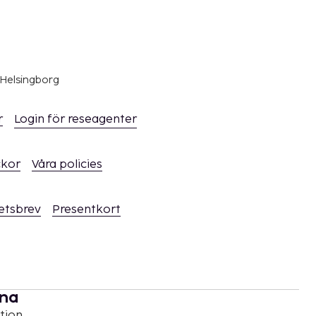
 Helsingborg
r
Login för reseagenter
ckor
Våra policies
hetsbrev
Presentkort
rna
tion,