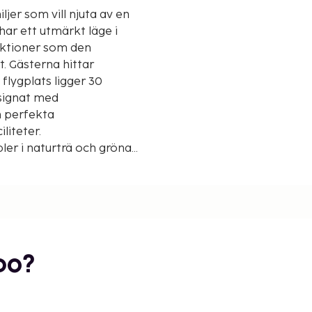
jer som vill njuta av en
ar ett utmärkt läge i
raktioner som den
t. Gästerna hittar
flygplats ligger 30
esignat med
n perfekta
liteter.
er i naturträ och gröna
er som LCD-TV. Dessutom
uspool omgiven av
 ett urval av snacks och
bo?