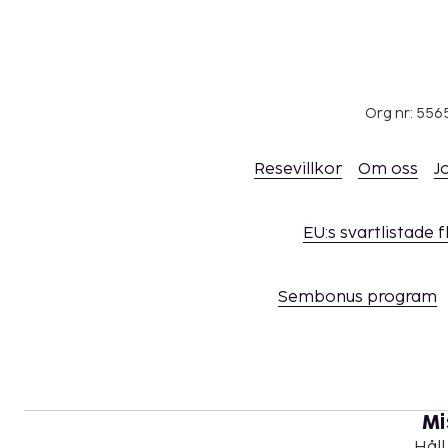
Org nr: 556
Resevillkor
Om oss
J
EU:s svartlistade 
Sembonus program
Mi
Håll