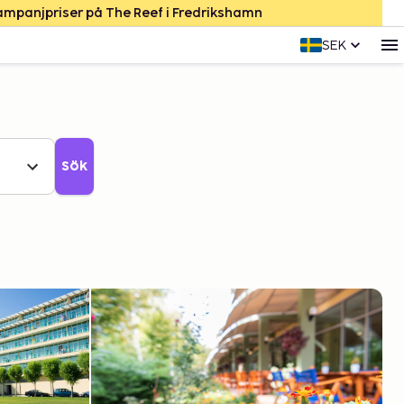
Kampanjpriser på The Reef i Fredrikshamn
SEK
Sök