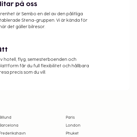
litar på oss
renhet är Sembo en del av den pålitliga
etablerade Stena-gruppen. Vi är kända för
när det gäller bilresor.
ätt
v hotell, flyg, semesterboenden och
lattform får du full flexibilitet och hållbara
resa precis som du vill.
Billund
Paris
Barcelona
London
Frederikshavn
Phuket