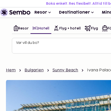
Boka enkelt. Res flexibelt. Alltid till 
Resor
Destinationer
Min
Resor
Hotell
Flyg + hotell
Flyg
Fä
Var vill du bo?
Hem
Bulgarien
Sunny Beach
Ivana Palac