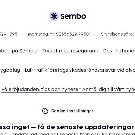
529-1795
Momsreg. nr: SE556529179501
Styrelsens säte:
obba på Sembo
Tryggt med resegaranti
Destinatione
flygbolag
Lufttrafikföretags skadeståndsansvar vid oly
Få erbjudanden, tips och nyheter. Anmäl dig till vårt ny
Cookie-inställningar
ssa inget – få de senaste uppdateringa
 dig uppdaterad med det senaste från oss! Få reseinspira