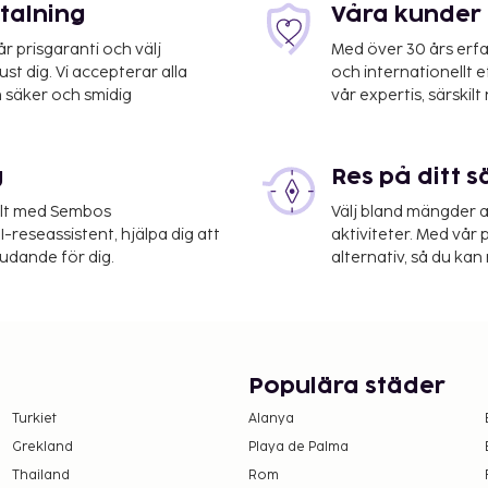
etalning
Våra kunder 
 prisgaranti och välj
Med över 30 års erfa
st dig. Vi accepterar alla
och internationellt 
 säker och smidig
vår expertis, särskilt 
g
Res på ditt s
elt med Sembos
Välj bland mängder a
-reseassistent, hjälpa dig att
aktiviteter. Med vår p
judande för dig.
alternativ, så du kan 
Populära städer
Turkiet
Alanya
Grekland
Playa de Palma
Thailand
Rom