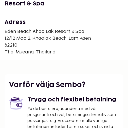
Nangthong Supermarket - 5,8 km
Resort & Spa
Bangnieng Afternoon Market - 7,7 km
Bang Niang Marknad - 8,5 km
Tsunamins minnesmuseum - 8,8 km
Adress
Khaolak minigolf - 9,6 km
Eden Beach Khao Lak Resort & Spa
Khuekkhaks strand - 13,8 km
12/12 Moo 2, Khaolak Beach, Lam Kaen
Laem Pakarang Beach - 18,6 km
82210
Den största flygplatsen i närheten är Phuket (HKT-
Thai Mueang, Thailand
Phuket Intl.) - 70 km
Gäster har tillgång till bland annat gratis internet,
limousine- och taxibokning och dator. Gäster
erbjuds flygtransfer tur/retur mot en avgift
Varför välja Sembo?
(tillgänglig dygnet runt), och avgiftsfri parkering
finns på plats. Skäm bort dig med ett besök på
Trygg och flexibel betalning
deras spa, som erbjuder bland annat massage,
kroppsbehandlingar och ansiktsbehandlingar. Här
Få de bästa erbjudandena med vår
prisgaranti och välj betalningsalternativ som
har du tillgång till 4 utomhuspooler, ett
passar just dig. Vi accepterar alla vanliga
fitnesscenter och hyrcyklar. Detta hotell i
betalningsmetoder för en säker och smidig