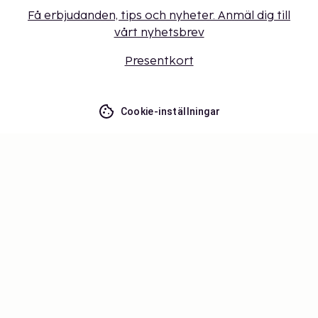
Få erbjudanden, tips och nyheter. Anmäl dig till
vårt nyhetsbrev
Presentkort
Cookie-inställningar
Missa inget – få de senaste
uppdateringarna
Håll dig uppdaterad med det senaste från oss! Få
reseinspiration, tips och tillgång till exklusiva
erbjudanden.
Prenumerera