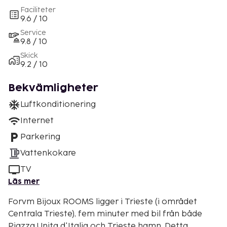
Faciliteter
9.6 / 10
Service
9.8 / 10
Skick
9.2 / 10
Bekvämligheter
Luftkonditionering
Internet
Parkering
Vattenkokare
TV
Läs mer
Forvm Bijoux ROOMS ligger i Trieste (i området
Centrala Trieste), fem minuter med bil från både
Piazza Unita d'Italia och Trieste hamn. Detta