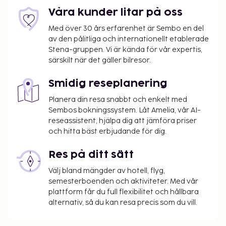
skatter:
Våra kunder litar på oss
Stadsskatt: 2.30 EUR per person per natt
Med över 30 års erfarenhet är Sembo en del
av den pålitliga och internationellt etablerade
Vi har listat alla tilläggsavgifter som boendet har
Stena-gruppen. Vi är kända för vår expertis,
upplyst oss om.
särskilt när det gäller bilresor.
Avgift för frukost enligt egen beställning: EUR
Smidig reseplanering
10–15 per person (ungefärligt pris)
Avgift för flygtransfer: EUR 80 per fordon (enkel
Planera din resa snabbt och enkelt med
Sembos bokningssystem. Låt Amelia, vår AI-
resa, max. antal passagerare 4)
reseassistent, hjälpa dig att jämföra priser
Avgift för flygplatstransport per barn: EUR 80
och hitta bäst erbjudande för dig.
(enkel resa), (upp till 17 år)
Avgift för parkeringsservice: EUR 35 per natt
Res på ditt sätt
Avgift för närliggande parkering: EUR 19 per per
Välj bland mängder av hotell, flyg,
dag (300 meter bort, öppen dygnet runt)
semesterboenden och aktiviteter. Med vår
Avgift för husdjur: EUR 20 per boende per
plattform får du full flexibilitet och hållbara
vistelse (maximalt EUR 20 per vistelse)
alternativ, så du kan resa precis som du vill.
Inga avgifter tas ut för assistanshundar