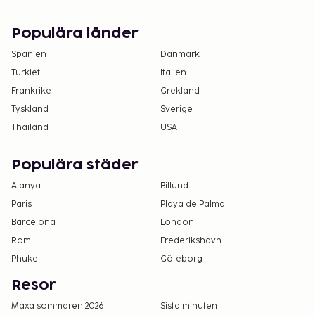
Det är möjligt att listan ovan inte är fullständig,
samt att avgifter och depositioner inte inkluderar
Populära länder
skatt. Observera att dessa kan komma att ändras.
Spanien
Danmark
Alla gäster, även barn, måste vara närvarande
Turkiet
Italien
vid incheckning och uppvisa statligt utfärdad
Frankrike
Grekland
legitimation eller pass.
Tyskland
Sverige
Kontanttransaktioner på boendet kan inte
överstiga EUR 5000, på grund av statliga
Thailand
USA
bestämmelser. Du kan få mer information
genom att kontakta boendet med
Populära städer
kontaktinformationen i bokningsbekräftelsen.
Alanya
Billund
Paris
Playa de Palma
Barcelona
London
Rom
Frederikshavn
Phuket
Göteborg
Resor
Maxa sommaren 2026
Sista minuten