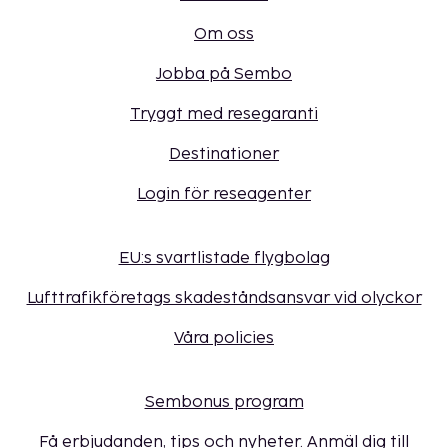
Om oss
Jobba på Sembo
Tryggt med resegaranti
Destinationer
Login för reseagenter
EU:s svartlistade flygbolag
Lufttrafikföretags skadeståndsansvar vid olyckor
Våra policies
Sembonus program
Få erbjudanden, tips och nyheter. Anmäl dig till