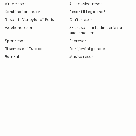
Vinterresor
All Inclusive-resor
Kombinationsresor
Resor till Legoland®
Resor till Disneyland® Paris
Öluffarresor
Weekendresor
Skidresor – hitta din perfekta
skidsemester
Sportresor
Sparesor
Bilsemester i Europa
Familjevänliga hotell
Barnkul
Musikalresor