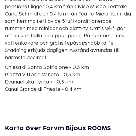
pensionat ligger 0,4 km från Civico Museo Teatrale
Carlo Schmidl och 0,4 km från Teatro Miela. Känn dig
som hemma i ett av de 5 luftkonditionerade
rummen med minibar och platt-tv. Gratis wi-fi gör
att du kan hålla dig uppkopplad. På rummet finns
vattenkokare och gratis tepåsar/snabbkaffe.
Städning erbjuds dagligen. Avstånd avrundas till
närmsta decimal.
Chiesa di Santo Spiridione - 0,3 km
Piazza Vittorio Veneto - 0,3 km
Evangeliska kyrkan - 0,3 km
Canal Grande di Trieste - 0,4 km
Teatro Miela - 0,4 km
Civico Museo Teatrale Carlo Schmidl - 0,4 km
Romersk teater - 0,5 km
Piazza della Borsa - 0,6 km
Trieste-synagogan - 0,6 km
Karta över Forvm Bijoux ROOMS
Borsa Vecchia - 0,6 km