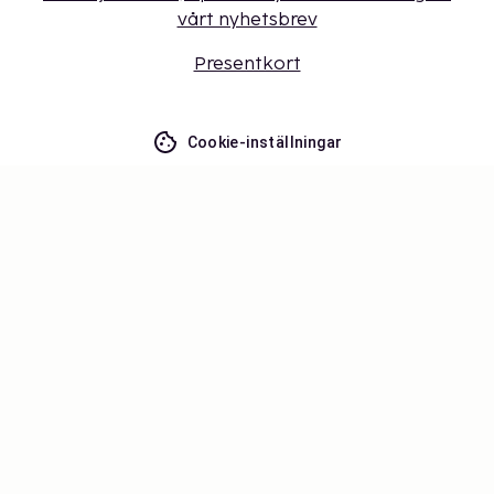
vårt nyhetsbrev
Presentkort
Cookie-inställningar
Missa inget – få de senaste
uppdateringarna
Håll dig uppdaterad med det senaste från oss! Få
reseinspiration, tips och tillgång till exklusiva
erbjudanden.
Prenumerera