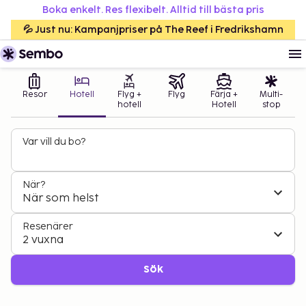
Boka enkelt. Res flexibelt. Alltid till bästa pris
💦 Just nu: Kampanjpriser på The Reef i Fredrikshamn
Resor
Hotell
Flyg +
Flyg
Färja +
Multi-
hotell
Hotell
stop
Var vill du bo?
När?
När som helst
Resenärer
2 vuxna
Sök