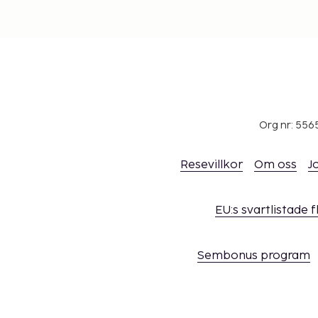
direkt. Kontaktuppgifter finns i bokningsbekrä
tillkommer, mer information hittar du i avsnitt
Kontantfria betalningsmetoder är tillgängliga 
Boendet välkomnar alla gäster, oavsett sexuel
könsidentitet (HBTQ+-vänligt).
Org nr: 556
Resevillkor
Om oss
J
EU:s svartlistade 
Sembonus program