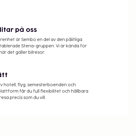
litar på oss
renhet är Sembo en del av den pålitliga
etablerade Stena-gruppen. Vi är kända för
när det gäller bilresor.
ätt
v hotell, flyg, semesterboenden och
lattform får du full flexibilitet och hållbara
resa precis som du vill.