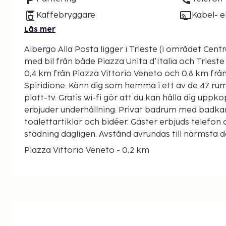
Kaffebryggare
Kabel- el
Läs mer
Albergo Alla Posta ligger i Trieste (i området Cent
med bil från både Piazza Unita d'Italia och Trieste hamn. Detta hot
0,4 km från Piazza Vittorio Veneto och 0,8 km frå
Spiridione. Känn dig som hemma i ett av de 47 r
platt-tv. Gratis wi-fi gör att du kan hålla dig uppko
erbjuder underhållning. Privat badrum med badkar 
toalettartiklar och bidéer. Gäster erbjuds telefon
städning dagligen. Avstånd avrundas till närmsta 
Piazza Vittorio Veneto - 0,2 km
Chiesa di Santo Spiridione - 0,4 km
Trieste-synagogan - 0,5 km
Canal Grande di Trieste - 0,5 km
Romersk teater - 0,7 km
Piazza della Borsa - 0,8 km
Borsa Vecchia - 0,8 km