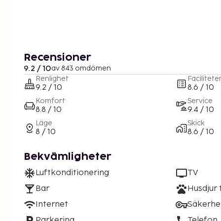
Recensioner
9.2 / 10
av 843 omdömen
Renlighet
Facilitete
9.2 / 10
8.6 / 10
Komfort
Service
8.8 / 10
9.4 / 10
Läge
Skick
8 / 10
8.6 / 10
Bekvämligheter
Luftkonditionering
TV
Bar
Husdjur t
Internet
Säkerhe
Parkering
Telefon