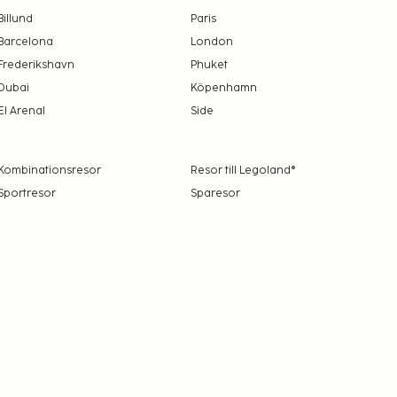
Billund
Paris
Barcelona
London
Frederikshavn
Phuket
Dubai
Köpenhamn
El Arenal
Side
Kombinationsresor
Resor till Legoland®
Sportresor
Sparesor