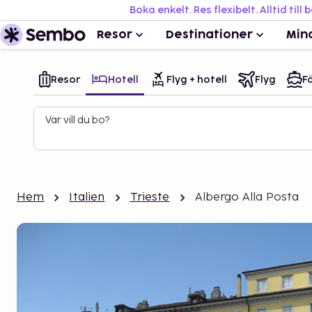
Boka enkelt. Res flexibelt. Alltid till 
Resor
Destinationer
Min
Resor
Hotell
Flyg + hotell
Flyg
Fä
Var vill du bo?
Hem
Italien
Trieste
Albergo Alla Posta