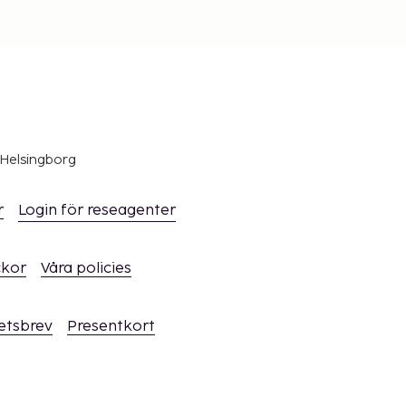
 Helsingborg
r
Login för reseagenter
ckor
Våra policies
hetsbrev
Presentkort