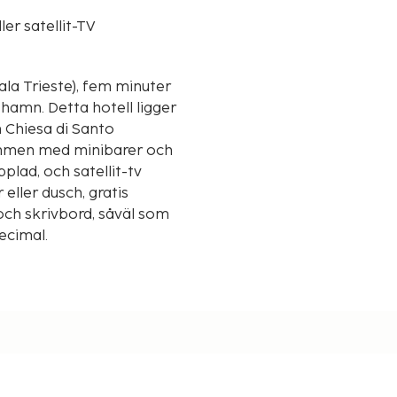
ler satellit-TV
rala Trieste), fem minuter
ell ligger
n Chiesa di Santo
ummen med minibarer och
pplad, och satellit-tv
eller dusch, gratis
 och skrivbord, såväl som
decimal.