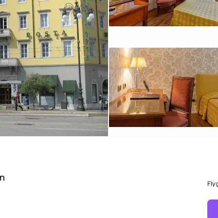
en
Fly