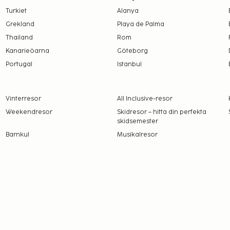
r på boendet –
Turkiet
Alanya
Grekland
Playa de Palma
Thailand
Rom
 upplyst oss om.
Kanarieöarna
Göteborg
Portugal
Istanbul
Vinterresor
All Inclusive-resor
Weekendresor
Skidresor – hitta din perfekta
skidsemester
amt att avgifter och
Barnkul
Musikalresor
t dessa kan komma att
 vid incheckning och
s.
erstiga EUR 5000, på
er information genom att
i bokningsbekräftelsen.
 de kontaktar boendet