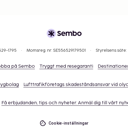
ftelsen (tilläggsavgifter
et om avgifter).
för alla transaktioner.
l läggning och
529-1795
Momsreg. nr: SE556529179501
Styrelsens säte:
obba på Sembo
Tryggt med resegaranti
Destinatione
flygbolag
Lufttrafikföretags skadeståndsansvar vid oly
Få erbjudanden, tips och nyheter. Anmäl dig till vårt ny
Cookie-inställningar