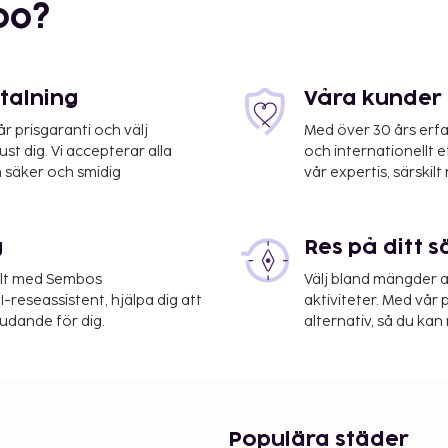
bo?
etalning
Våra kunder 
 prisgaranti och välj
Med över 30 års erfa
st dig. Vi accepterar alla
och internationellt 
 säker och smidig
vår expertis, särskilt 
r flygplatsen Trieste
g
Res på ditt s
tjänster, reception (öppen
elt med Sembos
Välj bland mängder a
t dra nytta av bland
-reseassistent, hjälpa dig att
aktiviteter. Med vår p
d i lobbyn. Hotellets
judande för dig.
alternativ, så du kan 
ade tider) och kan även
 en gratis frukostbuffé
 tilldelats sin officiella
Populära städer