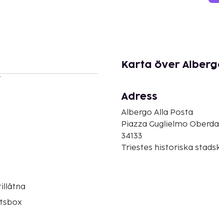
Karta över Alberg
r
Adress
Albergo Alla Posta
Piazza Guglielmo Oberdan
34133
Triestes historiska stadsk
illåtna
tsbox