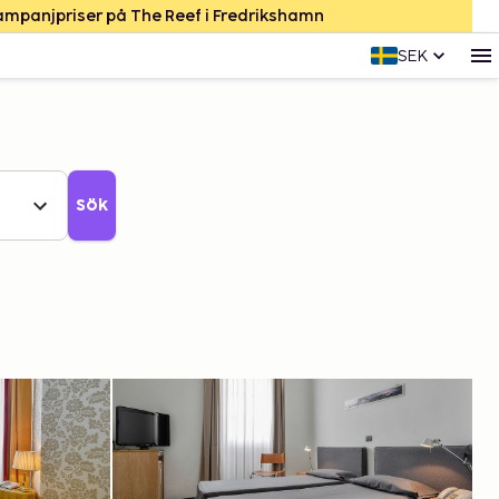
Kampanjpriser på The Reef i Fredrikshamn
SEK
Sök