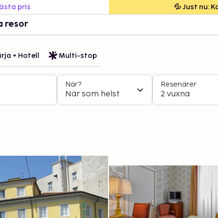
bästa pris
💦 Just nu: 
a resor
rja + Hotell
Multi-stop
När?
Resenärer
När som helst
2 vuxna