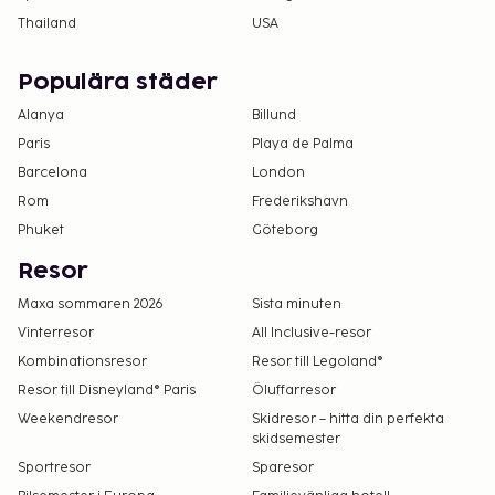
Thailand
USA
Populära städer
Alanya
Billund
Paris
Playa de Palma
Barcelona
London
Rom
Frederikshavn
Phuket
Göteborg
Resor
Maxa sommaren 2026
Sista minuten
Vinterresor
All Inclusive-resor
Kombinationsresor
Resor till Legoland®
Resor till Disneyland® Paris
Öluffarresor
Weekendresor
Skidresor – hitta din perfekta
skidsemester
Sportresor
Sparesor