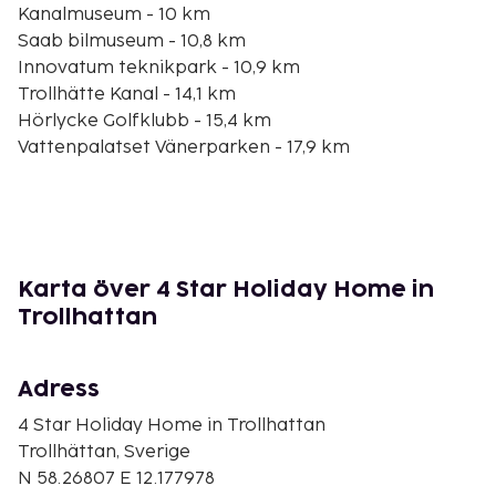
Kanalmuseum - 10 km
Saab bilmuseum - 10,8 km
Innovatum teknikpark - 10,9 km
Trollhätte Kanal - 14,1 km
Hörlycke Golfklubb - 15,4 km
Vattenpalatset Vänerparken - 17,9 km
Onsjo Golfklubb - 18 km
Vänern - 19,4 km
Trehörningen - 19,6 km
BMX Course - 19,9 km
Vänersborgs kyrka - 20,4 km
Karta över 4 Star Holiday Home in
Vänersborgs museum - 20,5 km
Trollhattan
Den största flygplatsen i närheten är Trollhättan,
Sverige (THN-Vanersborg) - 15,4 km
Adress
Avgiftsfri parkering erbjuds på plats. Passa på att
4 Star Holiday Home in Trollhattan
dra nytta av bland annat gratis wi-fi och
Trollhättan, Sverige
utomhusgrill.
N 58.26807 E 12.177978