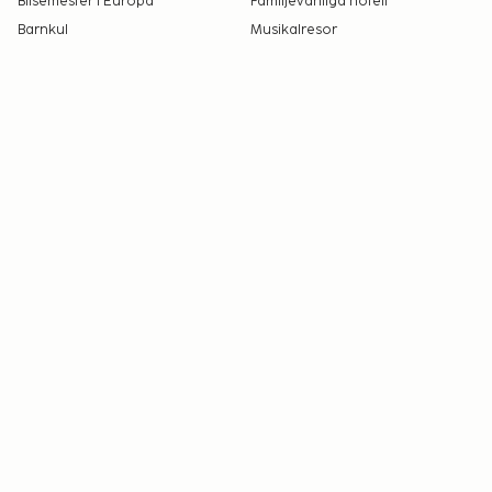
Bilsemester i Europa
Familjevänliga hotell
Barnkul
Musikalresor