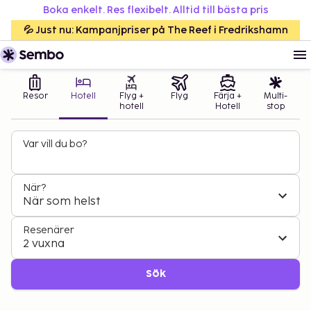
Boka enkelt. Res flexibelt. Alltid till bästa pris
💦 Just nu: Kampanjpriser på The Reef i Fredrikshamn
Resor
Hotell
Flyg +
Flyg
Färja +
Multi-
hotell
Hotell
stop
Var vill du bo?
När?
När som helst
Resenärer
2 vuxna
Sök