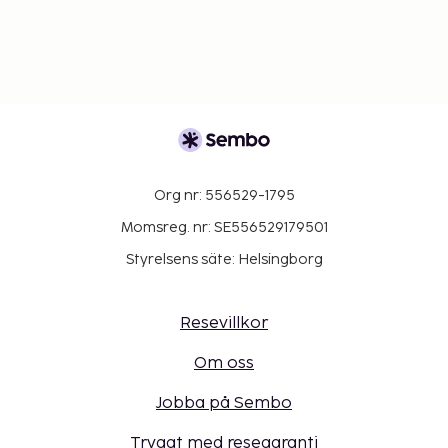
Org nr: 556529-1795
Momsreg. nr: SE556529179501
Styrelsens säte: Helsingborg
Resevillkor
Om oss
Jobba på Sembo
Tryggt med resegaranti