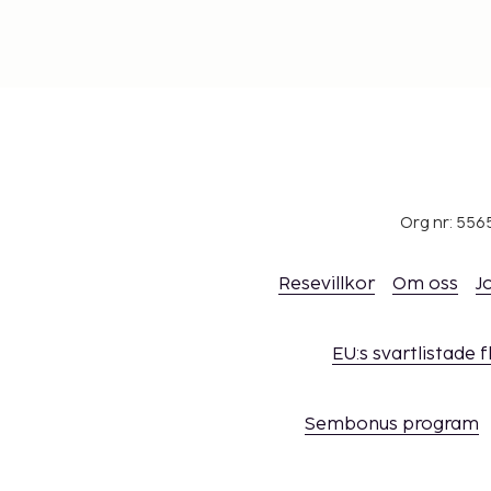
Org nr: 556
Resevillkor
Om oss
J
EU:s svartlistade 
Sembonus program