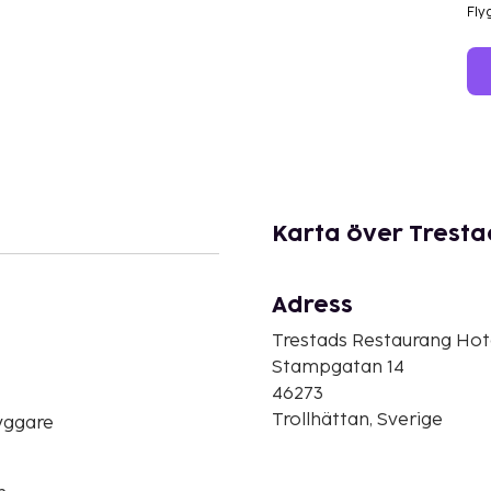
Fly
Karta över Tresta
Adress
Trestads Restaurang Hote
Stampgatan 14
46273
Trollhättan, Sverige
yggare