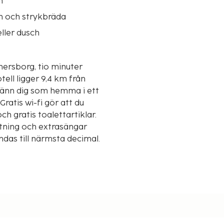
n
n och strykbräda
ller dusch
nersborg, tio minuter
 Känn dig som hemma i ett
ratis wi-fi gör att du
 gratis toalettartiklar.
tning och extrasängar
ndas till närmsta decimal.