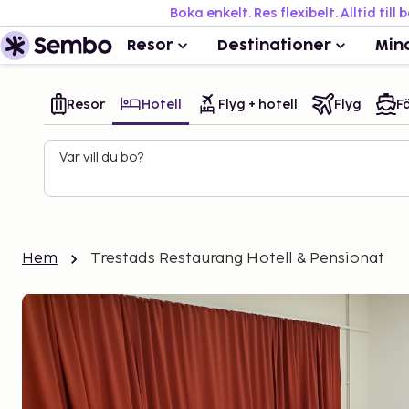
Boka enkelt. Res flexibelt. Alltid till 
Resor
Destinationer
Min
Resor
Hotell
Flyg + hotell
Flyg
Fä
Var vill du bo?
Hem
Trestads Restaurang Hotell & Pensionat