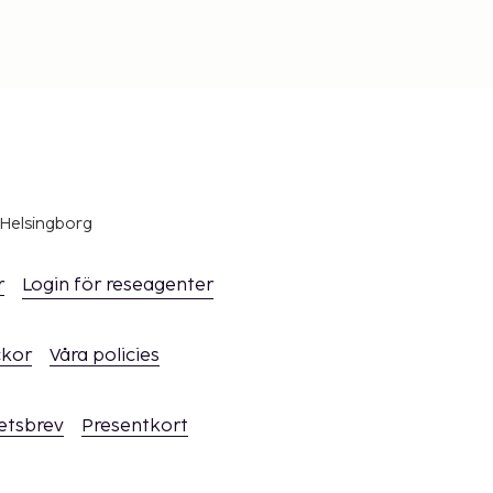
 Helsingborg
r
Login för reseagenter
ckor
Våra policies
hetsbrev
Presentkort