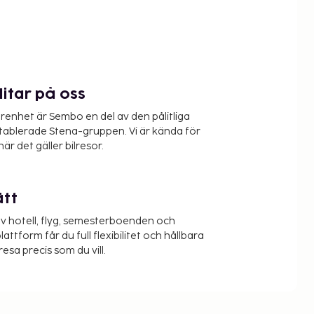
litar på oss
renhet är Sembo en del av den pålitliga
etablerade Stena-gruppen. Vi är kända för
när det gäller bilresor.
ätt
v hotell, flyg, semesterboenden och
lattform får du full flexibilitet och hållbara
resa precis som du vill.