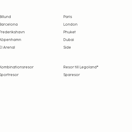
Billund
Paris
Barcelona
London
Frederikshavn
Phuket
Köpenhamn
Dubai
El Arenal
Side
Kombinationsresor
Resor till Legoland®
Sportresor
Sparesor