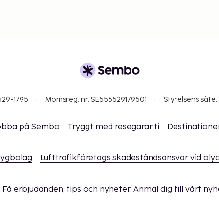
529-1795
Momsreg. nr: SE556529179501
Styrelsens säte:
obba på Sembo
Tryggt med resegaranti
Destinatione
flygbolag
Lufttrafikföretags skadeståndsansvar vid oly
Få erbjudanden, tips och nyheter. Anmäl dig till vårt ny