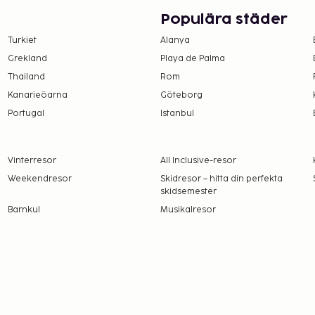
Populära städer
ån av tillgång)
Turkiet
Alanya
Grekland
Playa de Palma
amt att avgifter och
Thailand
Rom
t dessa kan komma att
Kanarieöarna
Göteborg
Portugal
Istanbul
ders eller vårdnadshavares
gt att barn inte är
Vinterresor
All Inclusive-resor
för alla transaktioner.
Weekendresor
Skidresor – hitta din perfekta
skidsemester
Barnkul
Musikalresor