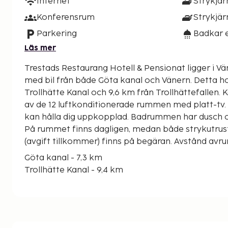
Internet
Strykjär
Konferensrum
Strykjär
Parkering
Badkar e
Läs mer
Trestads Restaurang Hotell & Pensionat ligger i Vä
med bil från både Göta kanal och Vänern. Detta hotell ligger 9,4 km från
Trollhätte Kanal och 9,6 km från Trollhättefallen.
av de 12 luftkonditionerade rummen med platt-tv. G
kan hålla dig uppkopplad. Badrummen har dusch och
På rummet finns dagligen, medan både strykutrus
(avgift tillkommer) finns på begäran. Avstånd avru
Göta kanal - 7,3 km
Trollhätte Kanal - 9,4 km
Trollhättefallen - 9,6 km
Vänern - 9,9 km
Vattenpalatset Vänerparken - 10,3 km
Onsjo Golfklubb - 10,4 km