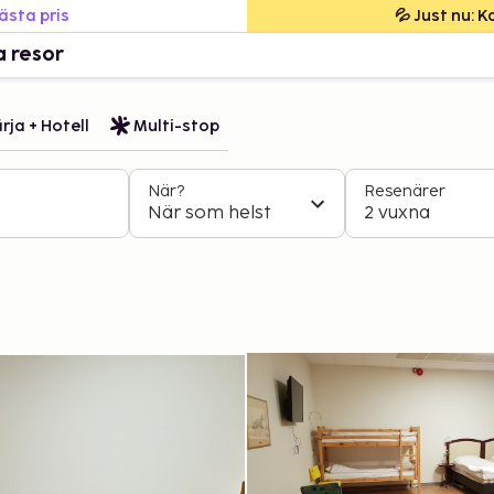
bästa pris
💦 Just nu: 
a resor
rja + Hotell
Multi-stop
När?
Resenärer
När som helst
2 vuxna