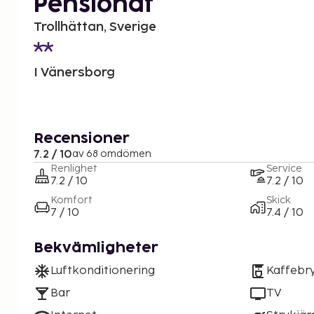
Pensionat
Trollhättan, Sverige
I Vänersborg
Recensioner
7.2 / 10
av 68 omdömen
Renlighet
Service
7.2 / 10
7.2 / 10
Komfort
Skick
7 / 10
7.4 / 10
Bekvämligheter
Luftkonditionering
Kaffebr
Bar
TV