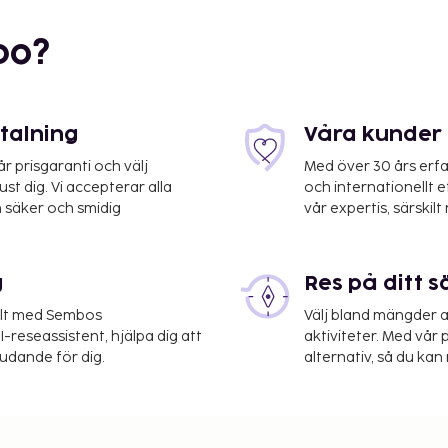
bo?
etalning
Våra kunder 
 prisgaranti och välj
Med över 30 års erfa
st dig. Vi accepterar alla
och internationellt 
 säker och smidig
vår expertis, särskilt 
 Sverige (THN-
g
Res på ditt s
 i allmänt utrymme.
l finns det event- och
elt med Sembos
Välj bland mängder a
däribland konferensrum.
-reseassistent, hjälpa dig att
aktiviteter. Med vår p
judande för dig.
alternativ, så du kan 
fé. Mingla med andra
 dagligen. Avsluta dagen
tis frukostbuffé på