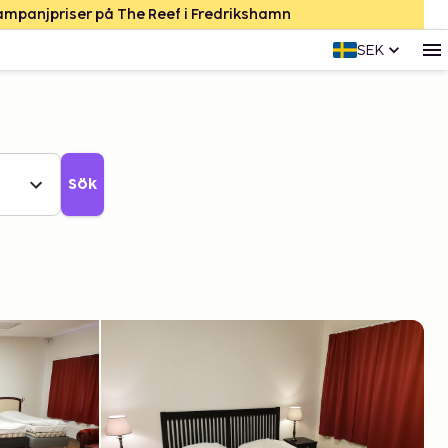
Kampanjpriser på The Reef i Fredrikshamn
SEK
Sök