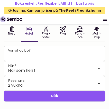
Boka enkelt. Res flexibelt. Alltid till bästa pris
💦 Just nu: Kampanjpriser på The Reef i Fredrikshamn
Resor
Hotell
Flyg +
Flyg
Färja +
Multi-
hotell
Hotell
stop
Var vill du bo?
När?
När som helst
Resenärer
2 vuxna
Sök