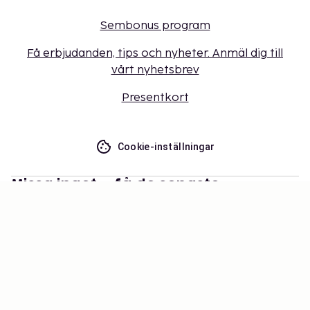
Sembonus program
Få erbjudanden, tips och nyheter. Anmäl dig till
vårt nyhetsbrev
Presentkort
Cookie-inställningar
Missa inget – få de senaste
uppdateringarna
Håll dig uppdaterad med det senaste från oss! Få
reseinspiration, tips och tillgång till exklusiva
erbjudanden.