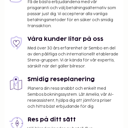
Få de bästa erbjudandena med vår
gratis wi-fi, hjälp med bokning av biljetter och
prisgaranti och välj betalningsalternativ som
guidade turer och ett picknickområde. Gäster på
passar just dig. Vi accepterar alla vanliga
Red Feather Lodge kan äta gott på Plaza Bonita.
betalningsmetoder för en säker och smidig
transaktion.
Avsluta dagen med en drink på boendets bar.
Avgift för husdjur: USD 25.00 per boende per
Våra kunder litar på oss
vistelse
Inga avgifter tas ut för assistanshundar
Med över 30 års erfarenhet är Sembo en del
Avgift för extrasäng: USD 15.0 per dag
av den pålitliga och internationellt etablerade
Stena-gruppen. Vi är kända för vår expertis,
Det är möjligt att listan ovan inte är fullständig,
särskilt när det gäller bilresor.
samt att avgifter och depositioner inte inkluderar
Smidig reseplanering
skatt. Observera att dessa kan komma att ändras.
Den säsongsöppna poolen är tillgänglig från 15
Planera din resa snabbt och enkelt med
Sembos bokningssystem. Låt Amelia, vår AI-
mars till 02 november.
reseassistent, hjälpa dig att jämföra priser
Upp till 2 barn, 17 år eller yngre, bor gratis i
och hitta bäst erbjudande för dig.
förälders eller vårdnadshavares rum om inga
extrasängar används.
Res på ditt sätt
Kontaktfri utcheckning är tillgänglig.