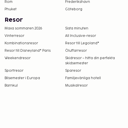
Rom
Frederikshavn
Phuket
Göteborg
Resor
Maxa sommaren 2026
Sista minuten
Vinterresor
All Inclusive-resor
Kombinationsresor
Resor till Legoland®
Resor till Disneyland® Paris
Öluffarresor
Weekendresor
Skidresor – hitta din perfekta
skidsemester
Sportresor
Sparesor
Bilsemester i Europa
Familjevänliga hotell
Barnkul
Musikalresor