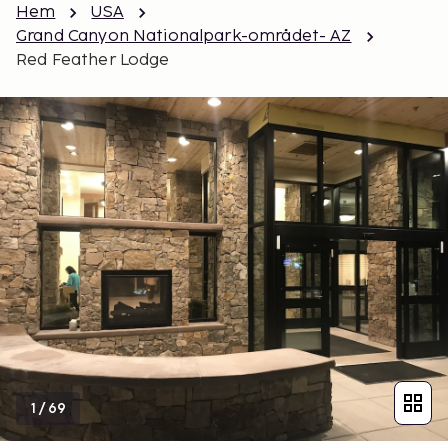
Hem
USA
Grand Canyon Nationalpark-området- AZ
Red Feather Lodge
1
/
69