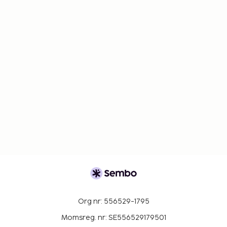
Org nr: 556529-1795
Momsreg. nr: SE556529179501