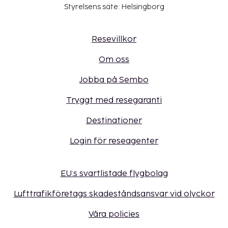
Styrelsens säte: Helsingborg
Resevillkor
Om oss
Jobba på Sembo
Tryggt med resegaranti
Destinationer
Login för reseagenter
EU:s svartlistade flygbolag
Lufttrafikföretags skadeståndsansvar vid olyckor
Våra policies