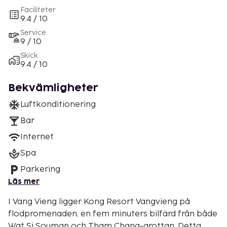
Faciliteter
9.4 / 10
Service
9 / 10
Skick
9.4 / 10
Bekvämligheter
Luftkonditionering
Bar
Internet
Spa
Parkering
Läs mer
I Vang Vieng ligger Kong Resort Vangvieng på
flodpromenaden, en fem minuters bilfärd från både
Wat Si Souman och Tham Chang-grottan. Detta