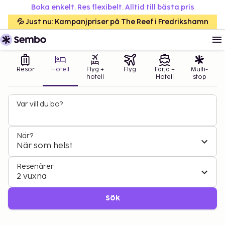
Boka enkelt. Res flexibelt. Alltid till bästa pris
💦 Just nu: Kampanjpriser på The Reef i Fredrikshamn
Resor
Hotell
Flyg +
Flyg
Färja +
Multi-
hotell
Hotell
stop
Var vill du bo?
När?
När som helst
Resenärer
2 vuxna
Sök