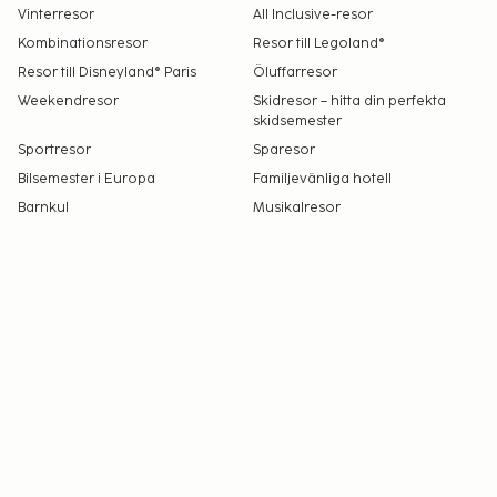
Vinterresor
All Inclusive-resor
Kombinationsresor
Resor till Legoland®
Resor till Disneyland® Paris
Öluffarresor
Weekendresor
Skidresor – hitta din perfekta
skidsemester
Sportresor
Sparesor
Bilsemester i Europa
Familjevänliga hotell
Barnkul
Musikalresor