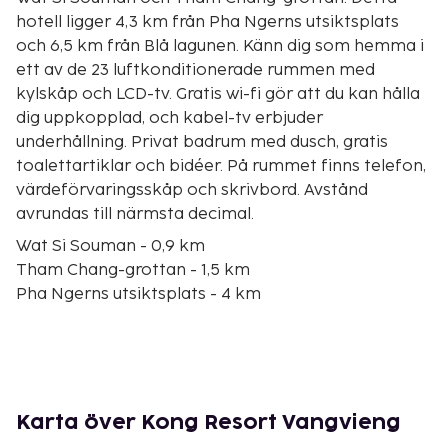
hotell ligger 4,3 km från Pha Ngerns utsiktsplats
och 6,5 km från Blå lagunen. Känn dig som hemma i
ett av de 23 luftkonditionerade rummen med
kylskåp och LCD-tv. Gratis wi-fi gör att du kan hålla
dig uppkopplad, och kabel-tv erbjuder
underhållning. Privat badrum med dusch, gratis
toalettartiklar och bidéer. På rummet finns telefon,
värdeförvaringsskåp och skrivbord. Avstånd
avrundas till närmsta decimal.
Wat Si Souman - 0,9 km
Tham Chang-grottan - 1,5 km
Pha Ngerns utsiktsplats - 4 km
Blå lagunen - 6,5 km
Tham Poukham-grottan - 6,5 km
Nam Xay utsiktspunkt - 7,1 km
Kaeng Nyuis vattenfall - 8,9 km
Elefantgrottan - 17,2 km
Karta över Kong Resort Vangvieng
Nam Ngum reservoar - 26,3 km