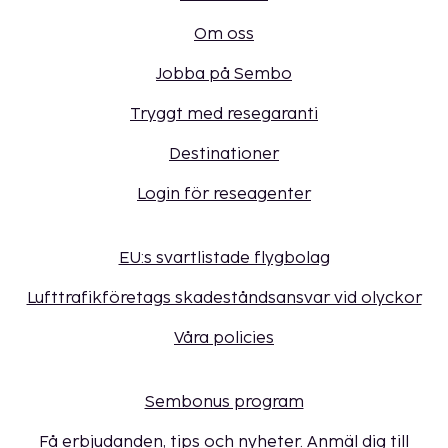
Om oss
Jobba på Sembo
Tryggt med resegaranti
Destinationer
Login för reseagenter
EU:s svartlistade flygbolag
Lufttrafikföretags skadeståndsansvar vid olyckor
Våra policies
Sembonus program
Få erbjudanden, tips och nyheter. Anmäl dig till