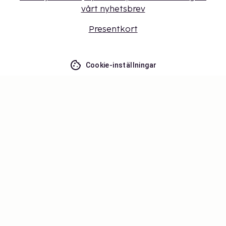
vårt nyhetsbrev
Presentkort
Cookie-inställningar
Missa inget – få de senaste
uppdateringarna
Håll dig uppdaterad med det senaste från oss! Få
reseinspiration, tips och tillgång till exklusiva
erbjudanden.
Prenumerera