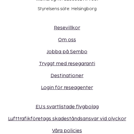
Styrelsens säte: Helsingborg
Resevillkor
Om oss
Jobba på Sembo
Tryggt med resegaranti
Destinationer
Login för reseagenter
EU:s svartlistade flygbolag
Lufttrafikföretags skadeståndsansvar vid olyckor
Våra policies