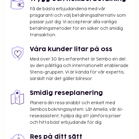
runt). Parkering (avgift tillkommer) erbjuds på plats.
Få de bästa erbjudandena med vår
Koppla av på deras fullständiga spa, där du kan
prisgaranti och välj betalningsalternativ som
njuta av kroppsbehandlingar och
passar just dig. Vi accepterar alla vanliga
ansiktsbehandlingar. Här har du bland annat tillgång
betalningsmetoder för en säker och smidig
till utomhuspool, inomhuspool och bubbelpool.
transaktion.
Boendet har även gratis wi-fi, barnpassning mot en
avgift och en spelhall. Ta dig en bit mat på Versátil,
Våra kunder litar på oss
en av de 2 restauranger detta lägenhetshotell
Med över 30 års erfarenhet är Sembo en del
ståtar med, eller stanna på rummet och nyttja dess
av den pålitliga och internationellt etablerade
rumsservice (under begränsade tider). Mindre
Stena-gruppen. Vi är kända för vår expertis,
måltider finns även på deras kafé. Koppla av med
särskilt när det gäller bilresor.
en drink på boendets bar vid poolen eller en av 2
barer/lounger. Här erbjuds en gratis frukostbuffé
Smidig reseplanering
dagligen mellan 08.00 och 10.30.
Planera din resa snabbt och enkelt med
Sembos bokningssystem. Låt Amelia, vår AI-
Du kommer att ombes att betala följande avgifter
reseassistent, hjälpa dig att jämföra priser
på boendet – avgifterna kan inkludera tillämpliga
och hitta bäst erbjudande för dig.
skatter:
En stadsskatt tas ut av staden och betalas på
Res på ditt sätt