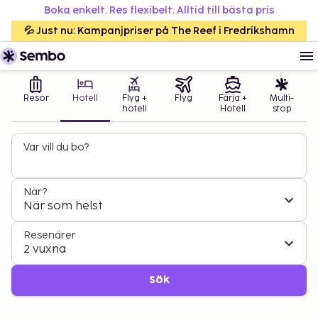
Boka enkelt. Res flexibelt. Alltid till bästa pris
💦 Just nu: Kampanjpriser på The Reef i Fredrikshamn
Resor
Hotell
Flyg +
Flyg
Färja +
Multi-
hotell
Hotell
stop
Var vill du bo?
När?
När som helst
Resenärer
2 vuxna
Sök