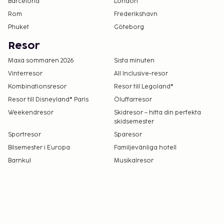
Barcelona
London
samt att avgifter och depositioner inte inkluderar
Rom
Frederikshavn
skatt. Observera att dessa kan komma att ändras.
Phuket
Göteborg
Förhandsbokningar krävs för golftider och
Resor
massage. Bokningar kan göras genom att
kontakta detta lägenhetshotell innan
Maxa sommaren 2026
Sista minuten
ankomsten med kontaktuppgifterna i
Vinterresor
All Inclusive-resor
bokningsbekräftelsen.
Kombinationsresor
Resor till Legoland®
Ett barn, 12 år eller yngre, bor gratis i förälders
Resor till Disneyland® Paris
Öluffarresor
eller vårdnadshavares rum om inga extrasängar
Weekendresor
Skidresor – hitta din perfekta
används.
skidsemester
Boendet rengörs av städpersonal.
Sportresor
Sparesor
Kontaktfri utcheckning är tillgänglig.
Bilsemester i Europa
Familjevänliga hotell
Barnkul
Musikalresor