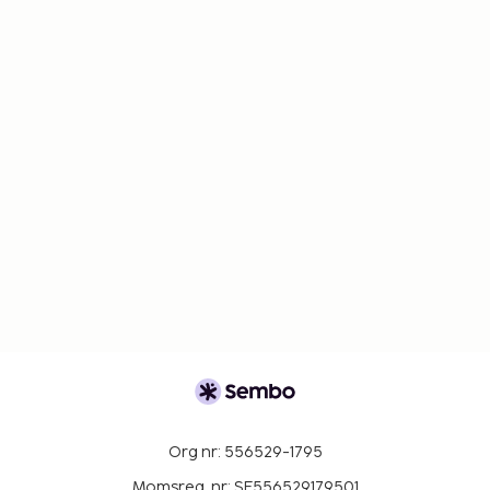
Org nr: 556529-1795
Momsreg. nr: SE556529179501