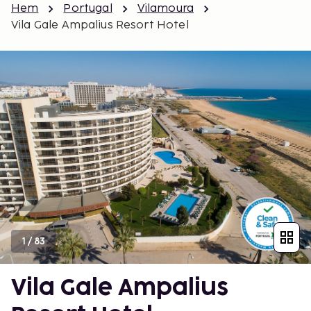
Hem
Portugal
Vilamoura
Vila Gale Ampalius Resort Hotel
1
/
83
Vila Gale Ampalius