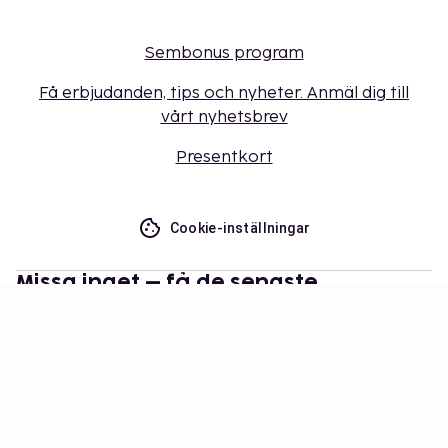
Sembonus program
Få erbjudanden, tips och nyheter. Anmäl dig till
vårt nyhetsbrev
Presentkort
Cookie-inställningar
Missa inget – få de senaste
uppdateringarna
Håll dig uppdaterad med det senaste från oss! Få
reseinspiration, tips och tillgång till exklusiva
erbjudanden.