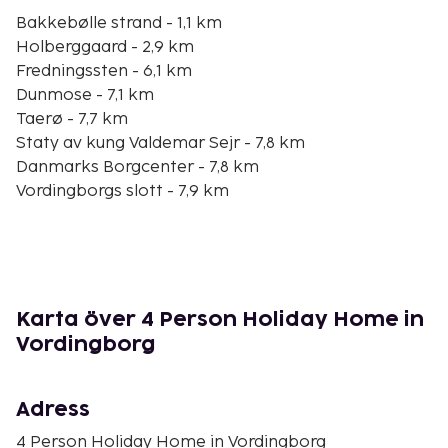
Bakkebølle strand - 1,1 km
Holberggaard - 2,9 km
Fredningssten - 6,1 km
Dunmose - 7,1 km
Taerø - 7,7 km
Staty av kung Valdemar Sejr - 7,8 km
Danmarks Borgcenter - 7,8 km
Vordingborgs slott - 7,9 km
Vor Frue Kirke - 8,6 km
Eos brunn - 9,1 km
Masnedo fort - 11,6 km
Atelier-galleriet vid Sanne Werner - 12 km
Kalvehave labyrintpark - 13,1 km
Karta över 4 Person Holiday Home in
Hov Skov Forest - 13,3 km
Vordingborg
Barmosen Gokart Bane - 14,1 km
Närmaste flygplatser är:
Adress
Köpenhamn (RKE-Roskilde) - 80,9 km
Kastrup (CPH) - 105,1 km
4 Person Holiday Home in Vordingborg