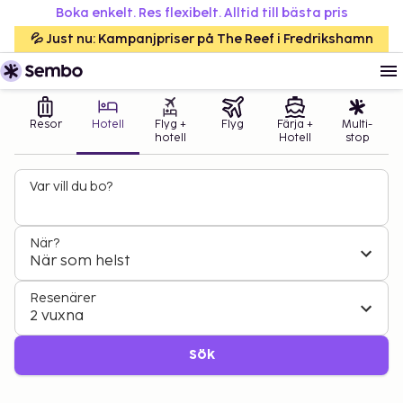
Boka enkelt. Res flexibelt. Alltid till bästa pris
💦 Just nu: Kampanjpriser på The Reef i Fredrikshamn
Resor
Hotell
Flyg +
Flyg
Färja +
Multi-
hotell
Hotell
stop
Var vill du bo?
När?
När som helst
Resenärer
2 vuxna
Sök