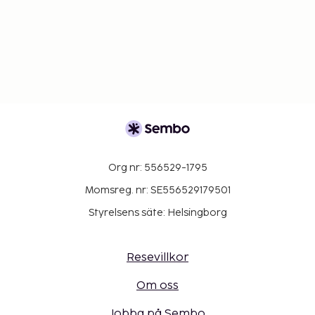
Org nr: 556529-1795
Momsreg. nr: SE556529179501
Styrelsens säte: Helsingborg
Resevillkor
Om oss
Jobba på Sembo