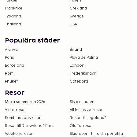
Turkiet
Italien
Frankrike
Grekland
Tyskland
Sverige
Thailand
USA
Populära städer
Alanya
Billund
Paris
Playa de Palma
Barcelona
London
Rom
Frederikshavn
Phuket
Göteborg
Resor
Maxa sommaren 2026
Sista minuten
Vinterresor
All Inclusive-resor
Kombinationsresor
Resor till Legoland®
Resor till Disneyland® Paris
Öluffarresor
Weekendresor
Skidresor – hitta din perfekta