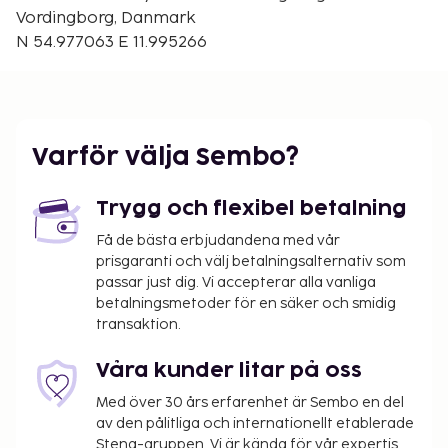
Vordingborg, Danmark
Avgiftsfri parkering erbjuds på plats. Njut av
N 54.977063 E 11.995266
utsikten från deras terrassen.
Du kommer att ombes att betala följande avgifter
på boendet – avgifterna kan inkludera tillämpliga
skatter:
Varför välja Sembo?
Elavgift: EUR 0.38 per vistelse per kWh.
Vi har listat alla tilläggsavgifter som boendet har
Trygg och flexibel betalning
upplyst oss om.
Få de bästa erbjudandena med vår
Vattenavgift: 13.38 EUR
prisgaranti och välj betalningsalternativ som
passar just dig. Vi accepterar alla vanliga
Det är möjligt att listan ovan inte är fullständig,
betalningsmetoder för en säker och smidig
samt att avgifter och depositioner inte inkluderar
transaktion.
skatt. Observera att dessa kan komma att ändras.
Våra kunder litar på oss
Boendet rengörs av städpersonal.
Kontantfria betalningsmetoder är tillgängliga
Med över 30 års erfarenhet är Sembo en del
för alla transaktioner.
av den pålitliga och internationellt etablerade
Stena-gruppen. Vi är kända för vår expertis,