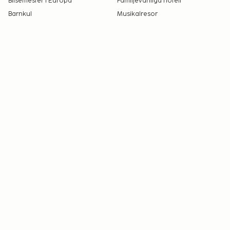
Bilsemester i Europa
Familjevänliga hotell
Barnkul
Musikalresor