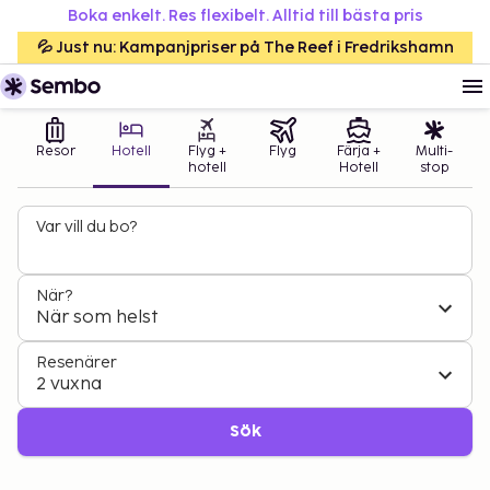
Boka enkelt. Res flexibelt. Alltid till bästa pris
💦 Just nu: Kampanjpriser på The Reef i Fredrikshamn
Resor
Hotell
Flyg +
Flyg
Färja +
Multi-
hotell
Hotell
stop
Var vill du bo?
När?
När som helst
Resenärer
2 vuxna
Sök