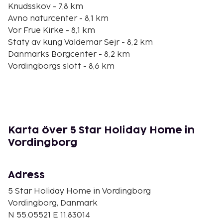
Knudsskov - 7,8 km
Avno naturcenter - 8,1 km
Vor Frue Kirke - 8,1 km
Staty av kung Valdemar Sejr - 8,2 km
Danmarks Borgcenter - 8,2 km
Vordingborgs slott - 8,6 km
Køng Museum - 9,4 km
Svino kirke - 10,1 km
Masnedo fort - 10,3 km
Barmosen Gokart Bane - 10,4 km
Hammer kyrka - 13,4 km
Karta över 5 Star Holiday Home in
Grundtvigs Mindestuer - 13,6 km
Vordingborg
Holberggaard - 13,7 km
Närmaste flygplatser är:
Adress
Köpenhamn (RKE-Roskilde) - 83,1 km
Kastrup (CPH) - 107,2 km
5 Star Holiday Home in Vordingborg
Vordingborg, Danmark
Avgiftsfri parkering erbjuds på plats. Njut av
N 55.05521 E 11.83014
utsikten från deras terrassen och dra nytta av deras