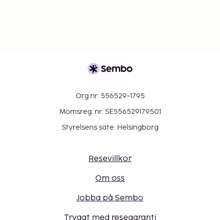
Org nr: 556529-1795
Momsreg. nr: SE556529179501
Styrelsens säte: Helsingborg
Resevillkor
Om oss
Jobba på Sembo
Tryggt med resegaranti