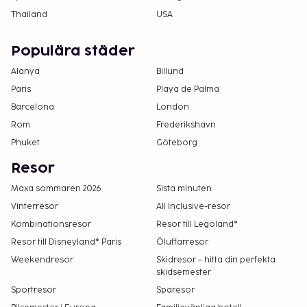
Thailand
USA
Populära städer
Alanya
Billund
Paris
Playa de Palma
Barcelona
London
Rom
Frederikshavn
Phuket
Göteborg
Resor
Maxa sommaren 2026
Sista minuten
Vinterresor
All Inclusive-resor
Kombinationsresor
Resor till Legoland®
Resor till Disneyland® Paris
Öluffarresor
Weekendresor
Skidresor – hitta din perfekta
skidsemester
Sportresor
Sparesor