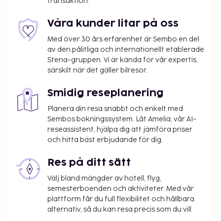
transaktion.
uppgifterna i bokningsbekräftelsen för mer
information.
Våra kunder litar på oss
Stadsskatt: Från 1 oktober till 31 mars, EUR 1.86
per person per natt för vuxna. EUR 0.93 per
Med över 30 års erfarenhet är Sembo en del
natt för gäster från 12 till 17 år. Skatten gäller
av den pålitliga och internationellt etablerade
Stena-gruppen. Vi är kända för vår expertis,
inte barn under 12 år of age.
särskilt när det gäller bilresor.
Stadsskatt: Från 1 april till 30 september, EUR
2.65 per person per natt för vuxna. EUR 1.33 per
Smidig reseplanering
natt för gäster från 12 till 17 år. Skatten gäller
inte barn under 12 år.
Planera din resa snabbt och enkelt med
Sembos bokningssystem. Låt Amelia, vår AI-
Vi har listat alla tilläggsavgifter som boendet har
reseassistent, hjälpa dig att jämföra priser
och hitta bäst erbjudande för dig.
upplyst oss om.
Boendet rengörs av städpersonal.
Res på ditt sätt
Kontaktfri utcheckning är tillgänglig.
Välj bland mängder av hotell, flyg,
semesterboenden och aktiviteter. Med vår
plattform får du full flexibilitet och hållbara
alternativ, så du kan resa precis som du vill.