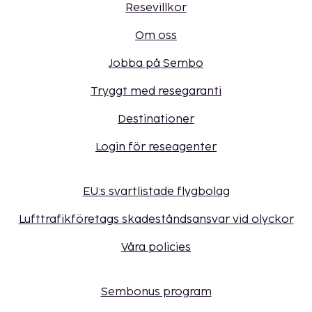
Resevillkor
Om oss
Jobba på Sembo
Tryggt med resegaranti
Destinationer
Login för reseagenter
EU:s svartlistade flygbolag
Lufttrafikföretags skadeståndsansvar vid olyckor
Våra policies
Sembonus program