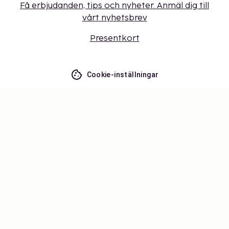
Få erbjudanden, tips och nyheter. Anmäl dig till
vårt nyhetsbrev
Presentkort
Cookie-inställningar
Missa inget – få de senaste
uppdateringarna
Håll dig uppdaterad med det senaste från oss! Få
reseinspiration, tips och tillgång till exklusiva
erbjudanden.
Prenumerera