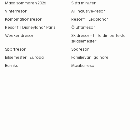
Maxa sommaren 2026
Sista minuten
Vinterresor
All Inclusive-resor
Kombinationsresor
Resor till Legoland®
Resor till Disneyland® Paris
Öluffarresor
Weekendresor
Skidresor – hitta din perfekta
skidsemester
Sportresor
Sparesor
Bilsemester i Europa
Familjevänliga hotell
Barnkul
Musikalresor