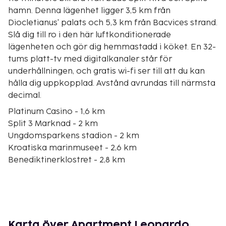
hamn. Denna lägenhet ligger 3,5 km från
Diocletianus' palats och 5,3 km från Bacvices strand.
Slå dig till ro i den här luftkonditionerade
lägenheten och gör dig hemmastadd i köket. En 32-
tums platt-tv med digitalkanaler står för
underhållningen, och gratis wi-fi ser till att du kan
hålla dig uppkopplad. Avstånd avrundas till närmsta
decimal.
Platinum Casino - 1,6 km
Split 3 Marknad - 2 km
Ungdomsparkens stadion - 2 km
Kroatiska marinmuseet - 2,6 km
Benediktinerklostret - 2,8 km
Gamla stadssjukhuset - 2,8 km
Strossmayerparken - 2,8 km
Trstenik-stranden - 2,8 km
Gregorius av Nins staty - 2,8 km
Game of Thrones museum - 2,8 km
Karta över Apartment Leonardo