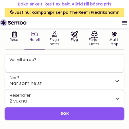
Boka enkelt. Res flexibelt. Alltid till bästa pris
💦 Just nu: Kampanjpriser på The Reef i Fredrikshamn
Resor
Hotell
Flyg +
Flyg
Färja +
Multi-
hotell
Hotell
stop
Var vill du bo?
När?
När som helst
Resenärer
2 vuxna
Sök