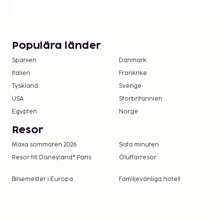
att äta.
Poolen är tillgänglig mellan 08.00 och 20.00.
Boendet rengörs av städpersonal.
Populära länder
Kontaktfri incheckning och kontaktfri utcheckn
Spanien
Danmark
Italien
Frankrike
Tyskland
Sverige
USA
Storbritannien
Egypten
Norge
Resor
Maxa sommaren 2026
Sista minuten
Resor till Disneyland® Paris
Öluffarresor
Bilsemester i Europa
Familjevänliga hotell