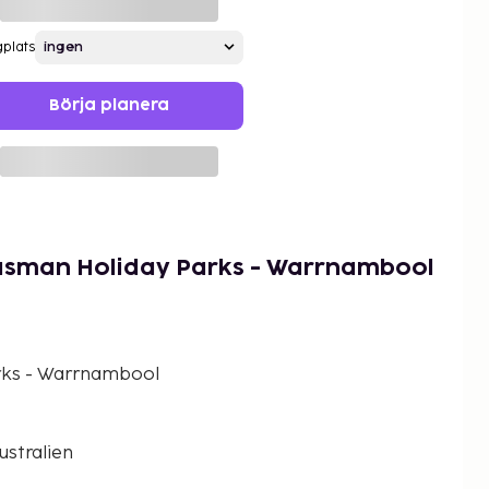
gplats
Börja planera
Tasman Holiday Parks - Warrnambool
rks - Warrnambool
ustralien