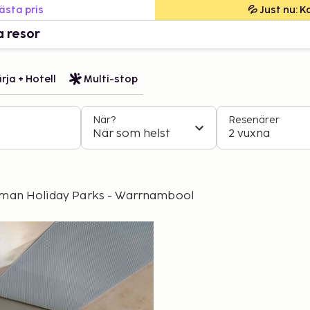
bästa pris
💦 Just nu: 
a resor
rja + Hotell
Multi-stop
När?
Resenärer
När som helst
2 vuxna
sman Holiday Parks - Warrnambool