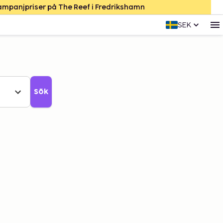
Kampanjpriser på The Reef i Fredrikshamn
SEK
Sök