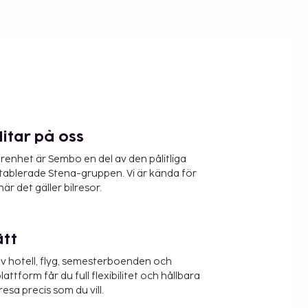
litar på oss
renhet är Sembo en del av den pålitliga
etablerade Stena-gruppen. Vi är kända för
när det gäller bilresor.
ätt
v hotell, flyg, semesterboenden och
lattform får du full flexibilitet och hållbara
resa precis som du vill.