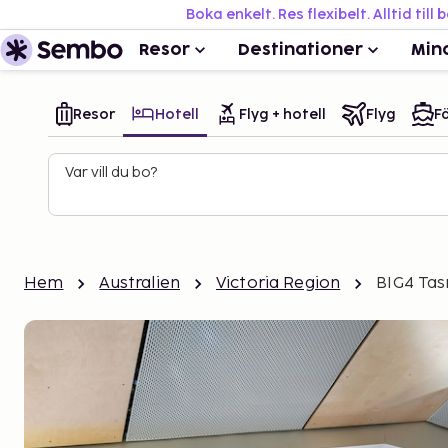
Boka enkelt. Res flexibelt. Alltid till 
Resor
Destinationer
Min
Resor
Hotell
Flyg + hotell
Flyg
Fä
Var vill du bo?
Hem
Australien
Victoria Region
BIG4 Ta