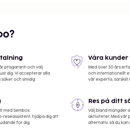
bo?
etalning
Våra kunder 
 prisgaranti och välj
Med över 30 års erfa
st dig. Vi accepterar alla
och internationellt 
 säker och smidig
vår expertis, särskilt 
g
Res på ditt s
ng, tvättmöjligheter och
. Här erbjuds bland annat
elt med Sembos
Välj bland mängder a
t har även gratis wi-fi,
-reseassistent, hjälpa dig att
aktiviteter. Med vår p
sk. BIG4 Tasman Holiday
judande för dig.
alternativ, så du kan 
ster kan köpa nåt gott