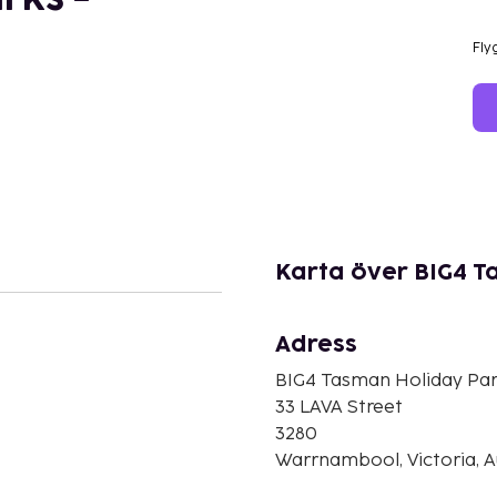
Fly
Karta över BIG4 
Adress
BIG4 Tasman Holiday Pa
33 LAVA Street
3280
Warrnambool, Victoria, A