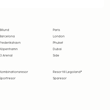
Billund
Paris
Barcelona
London
Frederikshavn
Phuket
Köpenhamn
Dubai
El Arenal
Side
Kombinationsresor
Resor till Legoland®
Sportresor
Sparesor