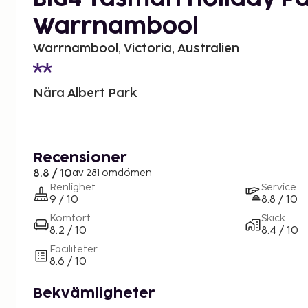
Warrnambool
Warrnambool, Victoria, Australien
Nära Albert Park
Recensioner
8.8 / 10
av 281 omdömen
Renlighet
Service
9 / 10
8.8 / 10
Komfort
Skick
8.2 / 10
8.4 / 10
Faciliteter
8.6 / 10
Bekvämligheter