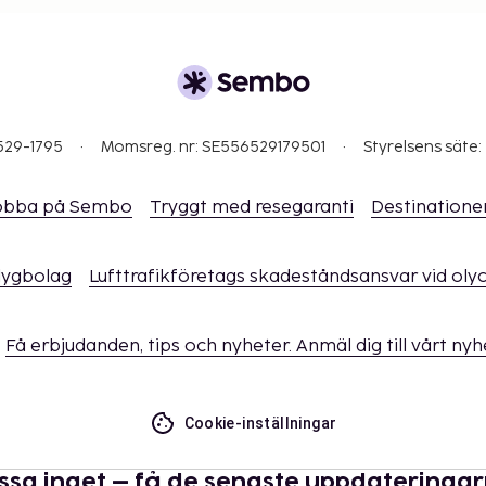
529-1795
Momsreg. nr: SE556529179501
Styrelsens säte:
obba på Sembo
Tryggt med resegaranti
Destinatione
flygbolag
Lufttrafikföretags skadeståndsansvar vid oly
Få erbjudanden, tips och nyheter. Anmäl dig till vårt ny
Cookie-inställningar
ssa inget – få de senaste uppdateringa