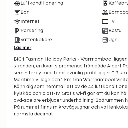
Luftkonditionering
Kaffebr
Bar
Barnpoo
Internet
TV
Parkering
Bastu
Vattenkokare
Ugn
Läs mer
BIG4 Tasman Holiday Parks - Warrnambool ligger
stranden, en kvarts promenad från både Albert Park o
semesterby med familjevänlig profil ligger 0,9 km f
Maritime Village och 1 km från Warrnambool Visit
Känn dig som hemma i ett av de 44 luftkonditio
kylskåp och platt-tv. Gratis wi-fi gör att du kan h
dvd-spelare erbjuder underhållning. Badrummen h
På rummet finns mikrovågsugnar och vattenkokare
närmsta decimal.
Albert Park - 0,6 km