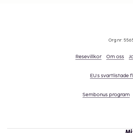
Org nr: 556
Resevillkor
Om oss
J
EU:s svartlistade 
Sembonus program
Mi