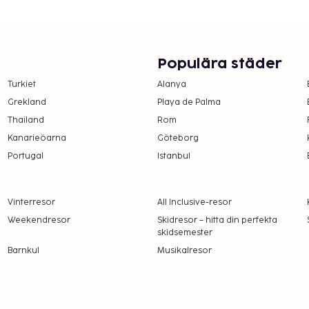
Populära städer
ing är tillgängliga.
Turkiet
Alanya
Grekland
Playa de Palma
Thailand
Rom
Kanarieöarna
Göteborg
Portugal
Istanbul
Vinterresor
All Inclusive-resor
Weekendresor
Skidresor – hitta din perfekta
skidsemester
Barnkul
Musikalresor