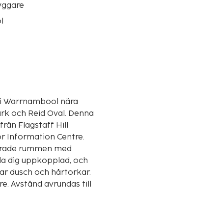
yggare
l
 i Warrnambool nära
ch Reid Oval. Denna
rån Flagstaff Hill
or Information Centre.
nerade rummen med
ålla dig uppkopplad, och
ar dusch och hårtorkar.
. Avstånd avrundas till