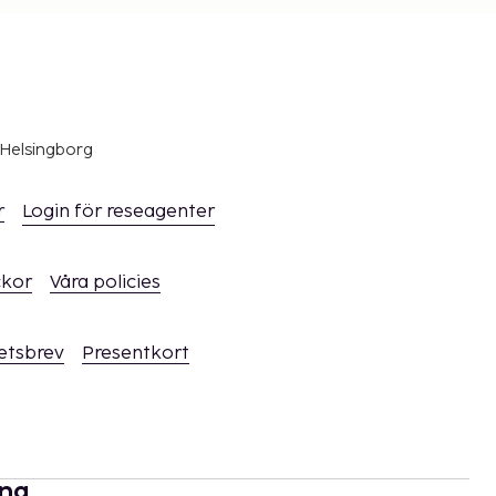
 Helsingborg
r
Login för reseagenter
ckor
Våra policies
hetsbrev
Presentkort
rna