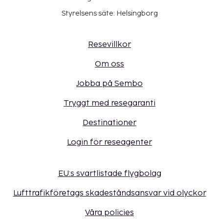
Styrelsens säte: Helsingborg
Resevillkor
Om oss
Jobba på Sembo
Tryggt med resegaranti
Destinationer
Login för reseagenter
EU:s svartlistade flygbolag
Lufttrafikföretags skadeståndsansvar vid olyckor
Våra policies