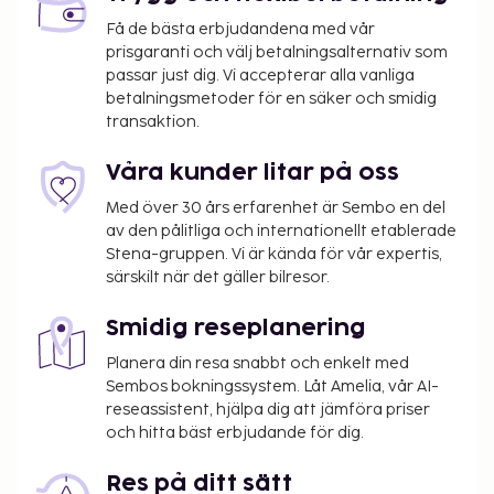
Läge
Få de bästa erbjudandena med vår
prisgaranti och välj betalningsalternativ som
.
passar just dig. Vi accepterar alla vanliga
Så här bor du
betalningsmetoder för en säker och smidig
transaktion.
Luftkonditionering, uppvärmning, sat-tv, Internet,
hårtork, strykjärn och bad/dusch.
Våra kunder litar på oss
Byggnadens faciliteter
Med över 30 års erfarenhet är Sembo en del
av den pålitliga och internationellt etablerade
Reception, restaurang, frukostrum, bar.
Stena-gruppen. Vi är kända för vår expertis,
särskilt när det gäller bilresor.
Tillval
Smidig reseplanering
Kontinental frukost mot tillägg. Husdjur mot avgift,
$ .
Planera din resa snabbt och enkelt med
Sembos bokningssystem. Låt Amelia, vår AI-
Annat
reseassistent, hjälpa dig att jämföra priser
och hitta bäst erbjudande för dig.
27 våningar, hiss.
Ankomst
Res på ditt sätt