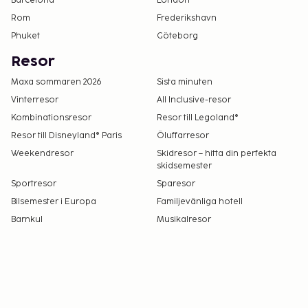
Barcelona
London
Rom
Frederikshavn
Phuket
Göteborg
Resor
Maxa sommaren 2026
Sista minuten
Vinterresor
All Inclusive-resor
Kombinationsresor
Resor till Legoland®
Resor till Disneyland® Paris
Öluffarresor
Weekendresor
Skidresor – hitta din perfekta
skidsemester
Sportresor
Sparesor
Bilsemester i Europa
Familjevänliga hotell
Barnkul
Musikalresor