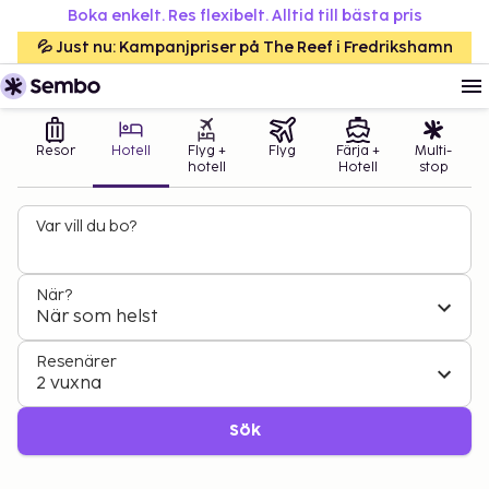
Boka enkelt. Res flexibelt. Alltid till bästa pris
💦 Just nu: Kampanjpriser på The Reef i Fredrikshamn
Resor
Hotell
Flyg +
Flyg
Färja +
Multi-
hotell
Hotell
stop
Var vill du bo?
När?
När som helst
Resenärer
2 vuxna
Sök