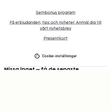
Sembonus program
Få erbjudanden, tips och nyheter. Anmäl dig till
vårt nyhetsbrev
Presentkort
Cookie-inställningar
Missa inget – få de senaste
uppdateringarna
Håll dig uppdaterad med det senaste från oss! Få
reseinspiration, tips och tillgång till exklusiva
erbjudanden.