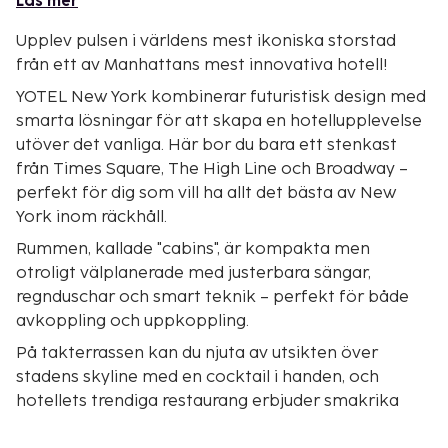
Läs mer
Upplev pulsen i världens mest ikoniska storstad
från ett av Manhattans mest innovativa hotell!
YOTEL New York kombinerar futuristisk design med
smarta lösningar för att skapa en hotellupplevelse
utöver det vanliga. Här bor du bara ett stenkast
från Times Square, The High Line och Broadway –
perfekt för dig som vill ha allt det bästa av New
York inom räckhåll.
Rummen, kallade "cabins", är kompakta men
otroligt välplanerade med justerbara sängar,
regnduschar och smart teknik – perfekt för både
avkoppling och uppkoppling.
På takterrassen kan du njuta av utsikten över
stadens skyline med en cocktail i handen, och
hotellets trendiga restaurang erbjuder smakrika
rätter i en modern miljö.