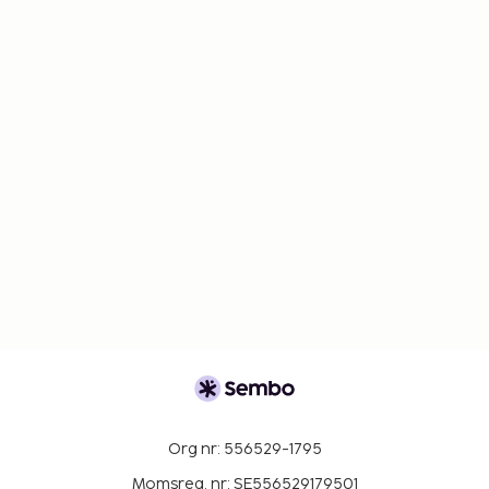
Org nr: 556529-1795
Momsreg. nr: SE556529179501