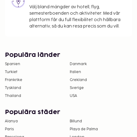
Välj bland mängder av hotell, flyg,
Incheckningstid: 16:00 - 22:00, utcheckningstid: 11:00.
semesterboenden och aktiviteter. Med vår
plattform får du full flexibilitet och hållbara
alternativ, så du kan resa precis som du vill.
Populära länder
Spanien
Danmark
Turkiet
Italien
Frankrike
Grekland
Tyskland
Sverige
Thailand
USA
Populära städer
Alanya
Billund
Paris
Playa de Palma