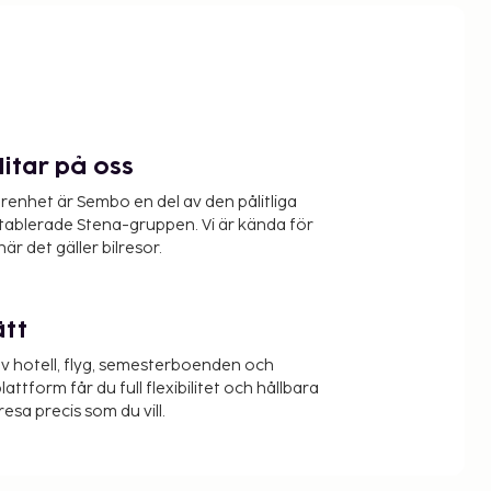
litar på oss
renhet är Sembo en del av den pålitliga
etablerade Stena-gruppen. Vi är kända för
när det gäller bilresor.
ätt
v hotell, flyg, semesterboenden och
lattform får du full flexibilitet och hållbara
resa precis som du vill.