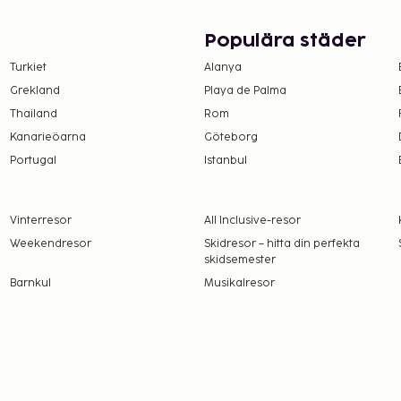
amt att avgifter och
Populära städer
t dessa kan komma att
Turkiet
Alanya
Grekland
Playa de Palma
 de kontaktar boendet
Thailand
Rom
ftelsen (tilläggsavgifter
Kanarieöarna
Göteborg
et om avgifter).
Portugal
Istanbul
Vinterresor
All Inclusive-resor
Weekendresor
Skidresor – hitta din perfekta
skidsemester
Barnkul
Musikalresor