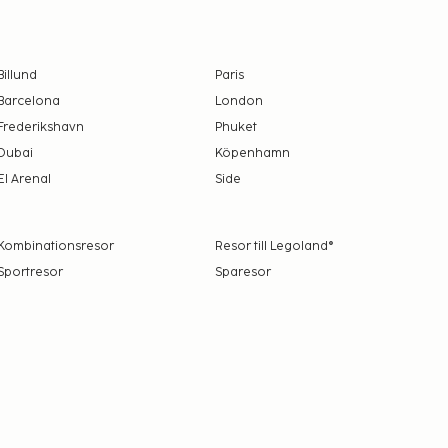
Billund
Paris
Barcelona
London
Frederikshavn
Phuket
Dubai
Köpenhamn
El Arenal
Side
Kombinationsresor
Resor till Legoland®
Sportresor
Sparesor