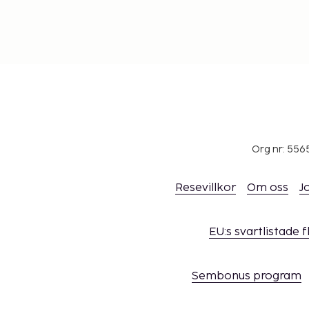
Org nr: 556
Resevillkor
Om oss
J
EU:s svartlistade 
Sembonus program