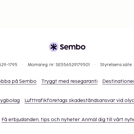
529-1795
Momsreg. nr: SE556529179501
Styrelsens säte:
obba på Sembo
Tryggt med resegaranti
Destinatione
flygbolag
Lufttrafikföretags skadeståndsansvar vid oly
Få erbjudanden, tips och nyheter. Anmäl dig till vårt ny