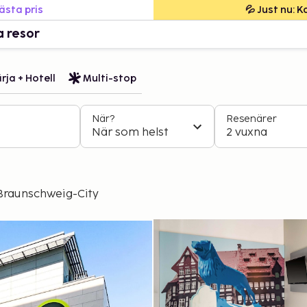
bästa pris
💦 Just nu: 
a resor
rja + Hotell
Multi-stop
När?
Resenärer
När som helst
2 vuxna
Braunschweig-City