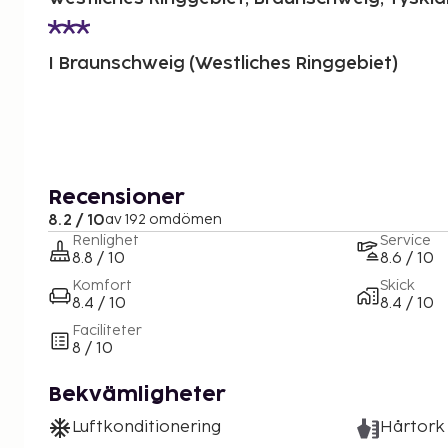
I Braunschweig (Westliches Ringgebiet)
Recensioner
8.2 / 10
av 192 omdömen
Renlighet
Service
8.8 / 10
8.6 / 10
Komfort
Skick
8.4 / 10
8.4 / 10
Faciliteter
8 / 10
Bekvämligheter
Luftkonditionering
Hårtork