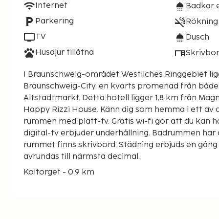
Internet
Badkar e
Parkering
Rökning 
TV
Dusch
Husdjur tillåtna
Skrivbo
I Braunschweig-området Westliches Ringgebiet li
Braunschweig-City, en kvarts promenad från både
Altstadtmarkt. Detta hotell ligger 1,8 km från Magniviertel och 1,8 km från
Happy Rizzi House. Känn dig som hemma i ett av d
rummen med platt-tv. Gratis wi-fi gör att du kan h
digital-tv erbjuder underhållning. Badrummen har 
rummet finns skrivbord. Städning erbjuds en gång 
avrundas till närmsta decimal.
Koltorget - 0,9 km
Altstadtmarkt - 0,9 km
Landsmuseum - 1,2 km
Borgtorget (Burgplatz) - 1,2 km