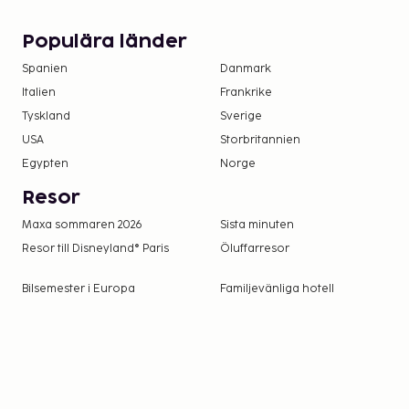
Inga avgifter tas ut för assistanshundar
Det är möjligt att listan ovan inte är fullständig, s
Populära länder
depositioner inte inkluderar skatt. Observera at
Spanien
Danmark
ändras.
Italien
Frankrike
Gäster kan tillåtas att ta med sig husdjur om
Tyskland
Sverige
direkt. Kontaktuppgifter finns i bokningsbekrä
USA
Storbritannien
tillkommer, mer information hittar du i avsnitt
Egypten
Norge
Resor
Maxa sommaren 2026
Sista minuten
Resor till Disneyland® Paris
Öluffarresor
Bilsemester i Europa
Familjevänliga hotell