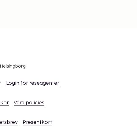
 Helsingborg
r
Login för reseagenter
ckor
Våra policies
hetsbrev
Presentkort