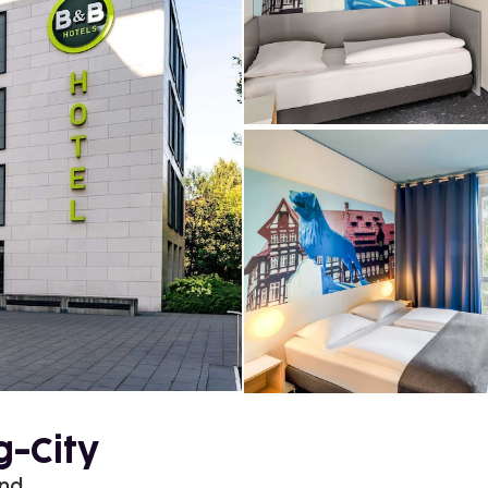
g-City
and