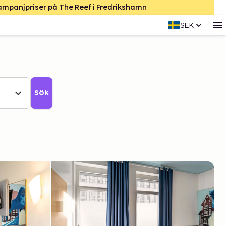
Kampanjpriser på The Reef i Fredrikshamn
SEK
Sök