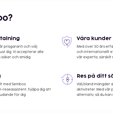
bo?
etalning
Våra kunder 
 prisgaranti och välj
Med över 30 års erfa
st dig. Vi accepterar alla
och internationellt 
 säker och smidig
vår expertis, särskilt 
AJ) - 71,6 km
g
Res på ditt s
sa på att dra nytta av
tbuffé serveras mot en
elt med Sembos
Välj bland mängder a
-reseassistent, hjälpa dig att
aktiviteter. Med vår p
h EUR 6.90 för barn
judande för dig.
alternativ, så du kan 