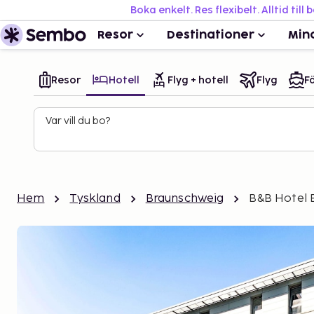
Boka enkelt. Res flexibelt. Alltid till 
Resor
Destinationer
Min
Resor
Hotell
Flyg + hotell
Flyg
Fä
Var vill du bo?
Hem
Tyskland
Braunschweig
B&B Hotel 