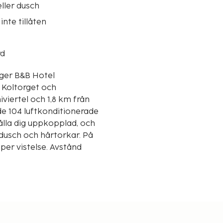
ller dusch
inte tillåten
rd
gger B&B Hotel
 Koltorget och
e 104 luftkonditionerade
ålla dig uppkopplad, och
dusch och hårtorkar. På
per vistelse. Avstånd