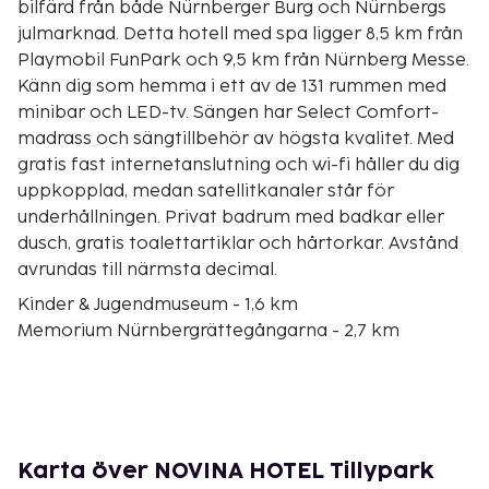
bilfärd från både Nürnberger Burg och Nürnbergs
julmarknad. Detta hotell med spa ligger 8,5 km från
Playmobil FunPark och 9,5 km från Nürnberg Messe.
Känn dig som hemma i ett av de 131 rummen med
minibar och LED-tv. Sängen har Select Comfort-
madrass och sängtillbehör av högsta kvalitet. Med
gratis fast internetanslutning och wi-fi håller du dig
uppkopplad, medan satellitkanaler står för
underhållningen. Privat badrum med badkar eller
dusch, gratis toalettartiklar och hårtorkar. Avstånd
avrundas till närmsta decimal.
Kinder & Jugendmuseum - 1,6 km
Memorium Nürnbergrättegångarna - 2,7 km
Plärrer - 2,9 km
Justizpalastes der Nürnberg - 2,9 km
Faberwald - 3,2 km
Ehekarussell - 3,4 km
Oper des Staatstheaters - 3,6 km
Karta över NOVINA HOTEL Tillypark
Museum für Kommunikation - 3,6 km