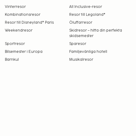
Vinterresor
All Inclusive-resor
Kombinationsresor
Resor till Legoland®
Resor till Disneyland® Paris
Öluffarresor
Weekendresor
Skidresor – hitta din perfekta
skidsemester
Sportresor
Sparesor
Bilsemester i Europa
Familjevänliga hotell
Barnkul
Musikalresor