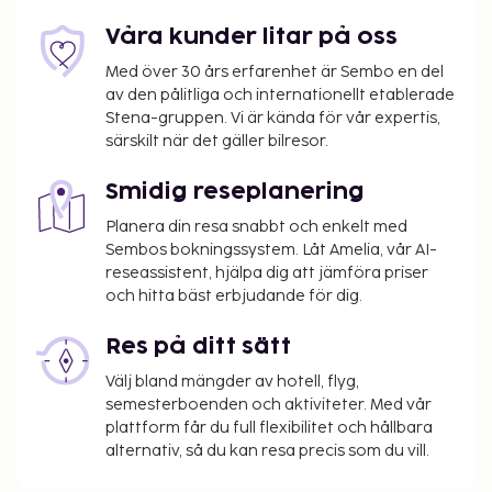
massage. Här har du bland annat tillgång till bastu,
Våra kunder litar på oss
fitnesscenter och hyrcyklar. Boendet har även
Med över 30 års erfarenhet är Sembo en del
gratis wi-fi, en tv i allmänt utrymme och hjälp med
av den pålitliga och internationellt etablerade
bokning av biljetter och guidade turer. Du kan äta
Stena-gruppen. Vi är kända för vår expertis,
middag på hotellets restaurang Tillys, som
särskilt när det gäller bilresor.
specialiserar sig på internationell gastronomi, eller
ta det lugnt på rummet med rumsservice (under
Smidig reseplanering
begränsade tider). Avsluta dagen med en drink på
Planera din resa snabbt och enkelt med
boendets bar. Här erbjuds en gratis frukostbuffé på
Sembos bokningssystem. Låt Amelia, vår AI-
vardagar mellan 06.30 och 10.30. Hotelstars Union
reseassistent, hjälpa dig att jämföra priser
tilldelar officiella stjärnklassificeringar för boenden
och hitta bäst erbjudande för dig.
i Tyskland. Detta boende har klassificerats som 4
stjärnor.
Res på ditt sätt
Sen utcheckning är möjlig mot en avgift (endast
Välj bland mängder av hotell, flyg,
i mån av tillgång)
semesterboenden och aktiviteter. Med vår
Avgift för extrasäng: EUR 20.0 per dag
plattform får du full flexibilitet och hållbara
alternativ, så du kan resa precis som du vill.
Det är möjligt att listan ovan inte är fullständig,
samt att avgifter och depositioner inte inkluderar