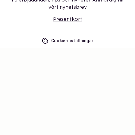
Få erbjudanden, tips och nyheter. Anmäl dig till
vårt nyhetsbrev
Presentkort
Cookie-inställningar
Missa inget – få de senaste
uppdateringarna
Håll dig uppdaterad med det senaste från oss! Få
reseinspiration, tips och tillgång till exklusiva
erbjudanden.
Prenumerera