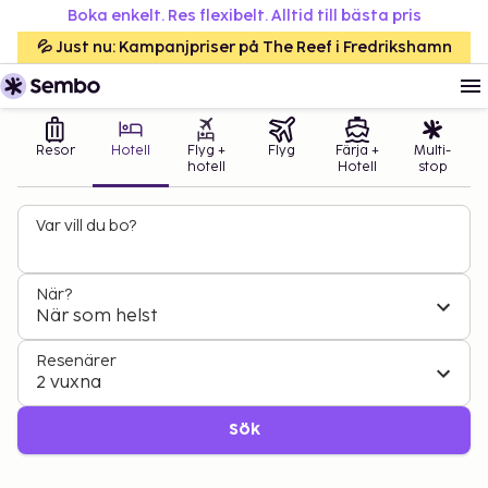
Boka enkelt. Res flexibelt. Alltid till bästa pris
💦 Just nu: Kampanjpriser på The Reef i Fredrikshamn
Resor
Hotell
Flyg +
Flyg
Färja +
Multi-
hotell
Hotell
stop
Var vill du bo?
När?
När som helst
Resenärer
2 vuxna
Sök