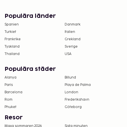
skatt. Observera att dessa kan komma att ändras.
Förhandsbokningar krävs för massage och
Populära länder
spabehandlingar. Bokningar kan göras genom
Spanien
Danmark
att kontakta detta hotell innan ankomsten
Turkiet
Italien
med kontaktuppgifterna i
Frankrike
Grekland
bokningsbekräftelsen.
Tyskland
Sverige
Endast registrerade gäster är tillåtna på
Thailand
USA
boendets rum.
Anslutande rum kan erbjudas i mån av tillgång.
Populära städer
Gäster kan be om anslutande rum genom att
kontakta boendet direkt med
Alanya
Billund
kontaktuppgifterna i bokningsbekräftelsen.
Paris
Playa de Palma
Kontaktfri incheckning och kontaktfri
Barcelona
London
utcheckning är tillgängliga.
Rom
Frederikshavn
Phuket
Göteborg
Resor
Maxa sommaren 2026
Sista minuten