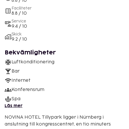
8.8 / 10
Faciliteter
8.8 / 10
Service
9.4 / 10
Skick
9.2 / 10
Bekvämligheter
Luftkonditionering
Bar
Internet
Konferensrum
Spa
Läs mer
NOVINA HOTEL Tillypark ligger i Nürnberg i
anslutning till kongresscentret, en tio minuters