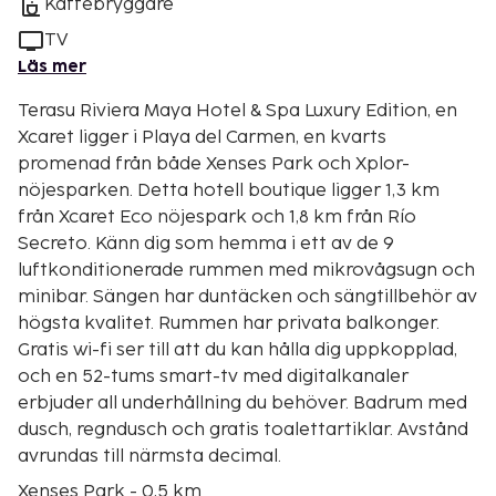
Kaffebryggare
TV
Läs mer
Terasu Riviera Maya Hotel & Spa Luxury Edition, en
Xcaret ligger i Playa del Carmen, en kvarts
promenad från både Xenses Park och Xplor-
nöjesparken. Detta hotell boutique ligger 1,3 km
från Xcaret Eco nöjespark och 1,8 km från Río
Secreto. Känn dig som hemma i ett av de 9
luftkonditionerade rummen med mikrovågsugn och
minibar. Sängen har duntäcken och sängtillbehör av
högsta kvalitet. Rummen har privata balkonger.
Gratis wi-fi ser till att du kan hålla dig uppkopplad,
och en 52-tums smart-tv med digitalkanaler
erbjuder all underhållning du behöver. Badrum med
dusch, regndusch och gratis toalettartiklar. Avstånd
avrundas till närmsta decimal.
Xenses Park - 0,5 km