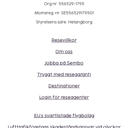
Org nr: 556529-1795
Momsreg. nr: SE556529179501
Styrelsens säte: Helsingborg
Resevillkor
Om oss
Jobba på Sembo
Tryggt med resegaranti
Destinationer
Login för reseagenter
EU:s svartlistade flygbolag
Lufttrafikföretags skadeståndsansvar vid olyckor