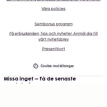
Våra policies
Sembonus program
Få erbjudanden, tips och nyheter. Anmäl dig till
vårt nyhetsbrev
Presentkort
Cookie-inställningar
Missa inget – få de senaste
uppdateringarna
Håll dig uppdaterad med det senaste från oss! Få
reseinspiration, tips och tillgång till exklusiva
erbjudanden.