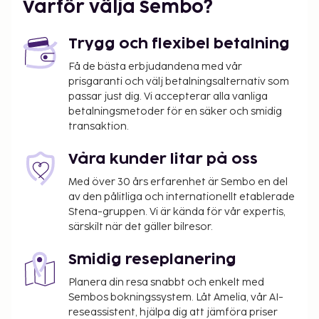
Varför välja Sembo?
Gäster har tillgång till bland annat
expressincheckning, expressutcheckning och
Trygg och flexibel betalning
bagageförvaring. Flygtransfer tur/retur erbjuds mot
en avgift (tillgänglig dygnet runt). Här erbjuds
Få de bästa erbjudandena med vår
prisgaranti och välj betalningsalternativ som
massage och du har tillgång till utomhuspool. Detta
passar just dig. Vi accepterar alla vanliga
hotell har även gratis wi-fi och conciergetjänster.
betalningsmetoder för en säker och smidig
Terasu Riviera Maya Hotel & Spa Luxury Edition, en
transaktion.
Xcaret har en restaurang som serverar gäster
underbar mat. Frukost enligt egen beställning
Våra kunder litar på oss
serveras dagligen mot en avgift från 07.30 till 10.30.
Med över 30 års erfarenhet är Sembo en del
Avgift för frukost enligt egen beställning: MXN
av den pålitliga och internationellt etablerade
180–250 för vuxna och MXN 180–250 för barn
Stena-gruppen. Vi är kända för vår expertis,
(ungefärligt pris)
särskilt när det gäller bilresor.
Avgift för flygtransfer: MXN 2300 per fordon
(tur och retur, max. antal passagerare 4)
Smidig reseplanering
Avgift för flygplatstransport per barn: MXN
Planera din resa snabbt och enkelt med
2300 (tur och retur), (upp till 17 år)
Sembos bokningssystem. Låt Amelia, vår AI-
reseassistent, hjälpa dig att jämföra priser
Det är möjligt att listan ovan inte är fullständig,