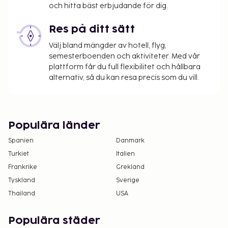
och hitta bäst erbjudande för dig.
samt att avgifter och depositioner inte inkluderar
skatt. Observera att dessa kan komma att ändras.
Res på ditt sätt
Förhandsbokningar krävs för massage och
Välj bland mängder av hotell, flyg,
spabehandlingar. Bokningar kan göras genom
semesterboenden och aktiviteter. Med vår
att kontakta detta hotell innan ankomsten
plattform får du full flexibilitet och hållbara
med kontaktuppgifterna i
alternativ, så du kan resa precis som du vill.
bokningsbekräftelsen.
Djur och assistanshundar är ej tillåtna.
Kontaktfri incheckning och kontaktfri
utcheckning är tillgängliga.
Populära länder
Spanien
Danmark
Turkiet
Italien
Frankrike
Grekland
Tyskland
Sverige
Thailand
USA
Populära städer