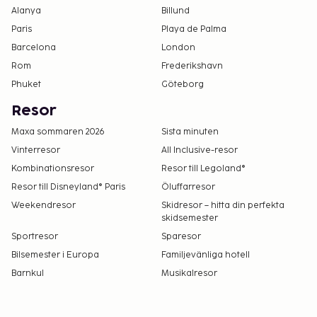
Alanya
Billund
Paris
Playa de Palma
Barcelona
London
Rom
Frederikshavn
Phuket
Göteborg
Resor
Maxa sommaren 2026
Sista minuten
Vinterresor
All Inclusive-resor
Kombinationsresor
Resor till Legoland®
Resor till Disneyland® Paris
Öluffarresor
Weekendresor
Skidresor – hitta din perfekta
skidsemester
Sportresor
Sparesor
Bilsemester i Europa
Familjevänliga hotell
Barnkul
Musikalresor