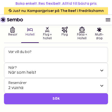
Boka enkelt. Res flexibelt. Alltid till bästa pris
💦 Just nu: Kampanjpriser på The Reef i Fredrikshamn
Resor
Hotell
Flyg +
Flyg
Färja +
Multi-
hotell
Hotell
stop
Var vill du bo?
När?
När som helst
Resenärer
2 vuxna
Sök