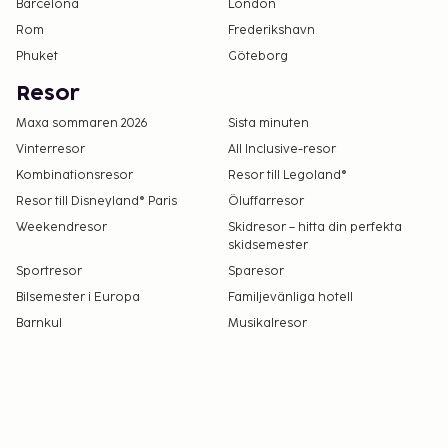
Barcelona
London
Rom
Frederikshavn
Phuket
Göteborg
Resor
Maxa sommaren 2026
Sista minuten
Vinterresor
All Inclusive-resor
Kombinationsresor
Resor till Legoland®
Resor till Disneyland® Paris
Öluffarresor
Weekendresor
Skidresor – hitta din perfekta
skidsemester
Sportresor
Sparesor
Bilsemester i Europa
Familjevänliga hotell
Barnkul
Musikalresor