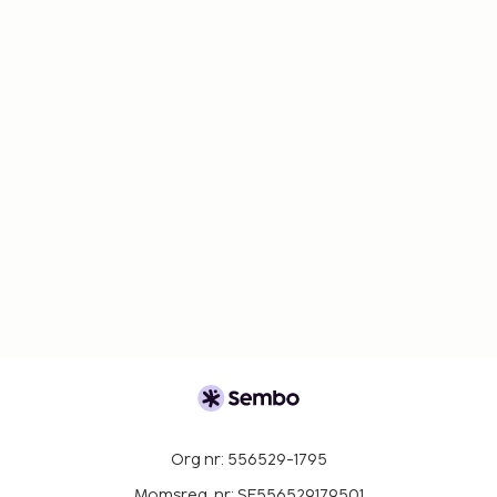
Org nr: 556529-1795
Momsreg. nr: SE556529179501