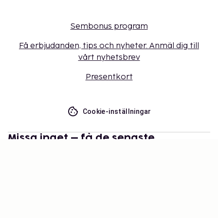
Sembonus program
Få erbjudanden, tips och nyheter. Anmäl dig till
vårt nyhetsbrev
Presentkort
Cookie-inställningar
Missa inget – få de senaste
uppdateringarna
Håll dig uppdaterad med det senaste från oss! Få
reseinspiration, tips och tillgång till exklusiva
erbjudanden.