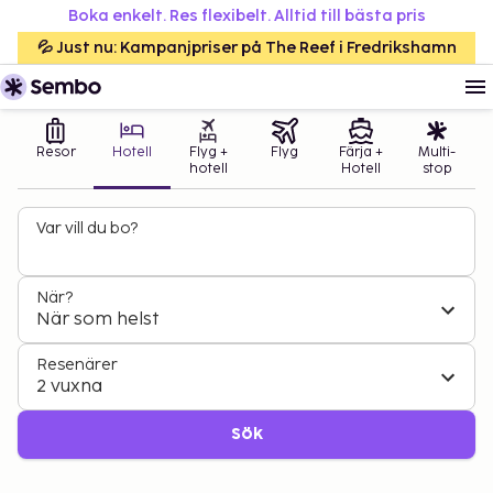
Boka enkelt. Res flexibelt. Alltid till bästa pris
💦 Just nu: Kampanjpriser på The Reef i Fredrikshamn
Resor
Hotell
Flyg +
Flyg
Färja +
Multi-
hotell
Hotell
stop
Var vill du bo?
När?
När som helst
Resenärer
2 vuxna
Sök