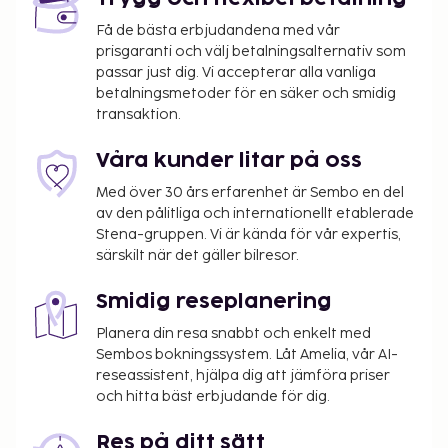
Byggnadens faciliteter
Få de bästa erbjudandena med vår
prisgaranti och välj betalningsalternativ som
Reception, restaurang, frukostrum,
passar just dig. Vi accepterar alla vanliga
inomhus-/utomhuspool, gym, bastu, jacuzzi, spa,
betalningsmetoder för en säker och smidig
transaktion.
tennis, bar, konferensrum, Wi-Fi, parkering, lekplats.
Tillval
Våra kunder litar på oss
Barnsäng förbokas, gratis.
Med över 30 års erfarenhet är Sembo en del
av den pålitliga och internationellt etablerade
Annat
Stena-gruppen. Vi är kända för vår expertis,
särskilt när det gäller bilresor.
Daglig städning ingår.
4 våningar, hiss.
Smidig reseplanering
Ankomst
Planera din resa snabbt och enkelt med
Sembos bokningssystem. Låt Amelia, vår AI-
Incheckningstid: 16:00 - 20:00, utcheckningstid:
reseassistent, hjälpa dig att jämföra priser
10:00.
och hitta bäst erbjudande för dig.
Res på ditt sätt