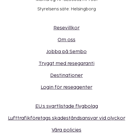
Styrelsens säte: Helsingborg
Resevillkor
Om oss
Jobba på Sembo
Tryggt med resegaranti
Destinationer
Login för reseagenter
EU:s svartlistade flygbolag
Lufttrafikföretags skadeståndsansvar vid olyckor
Våra policies